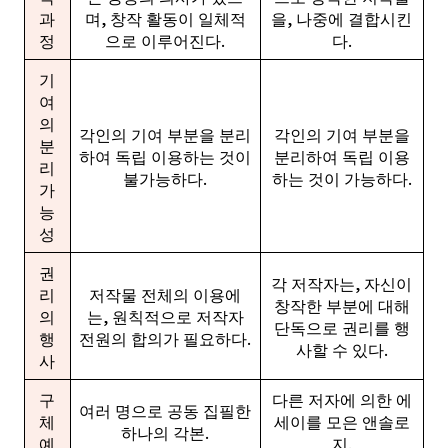
과
며, 창작 활동이 일체적
을, 나중에 결합시킨
정
으로 이루어진다.
다.
기
여
의
각인의 기여 부분을 분리
각인의 기여 부분을
분
하여 독립 이용하는 것이
분리하여 독립 이용
리
불가능하다.
하는 것이 가능하다.
가
능
성
권
각 저작자는, 자신이
리
저작물 전체의 이용에
창작한 부분에 대해
의
는, 원칙적으로 저작자
단독으로 권리를 행
행
전원의 합의가 필요하다.
사할 수 있다.
사
구
다른 저자에 의한 에
여러 명으로 공동 집필한
체
세이를 모은 앤솔로
하나의 각본.
예
지.