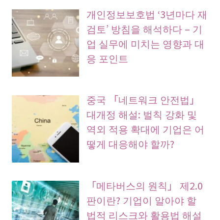
개인정보보호법 ‘3년마다 재
검토’ 방침을 해석하다 – 기
업 실무에 미치는 영향과 대
응 포인트
중국 「네트워크 안전법」
대개정 해설: 벌칙 강화 및
역외 적용 확대에 기업은 어
떻게 대응해야 할까?
「메타버스의 원칙」 제2.0
판이란? 기업이 알아야 할
법적 리스크와 활용법 해설