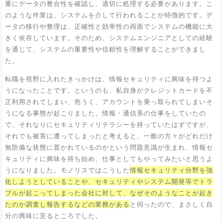
重にデータの整合性を確認し、適切に処理する必要があります。こ
のような作業は、システムを介して行われることが特徴的です。デ
ータの移行や整理は、正確性と効率性の両面でシステムの機能に大
きく依存しています。そのため、システムエンジニアとしての経験
を通じて、システムの重要性や信頼性を理解することができまし
た。
転職を視野に入れたきっかけは、情報セキュリティに興味を持つよ
うになったことです。というのも、私自身がクレジットカードを不
正利用されてしまい、危うく、アカウントを乗っ取られてしまいそ
うになる事態が起こりました。情報・通信系の仕事をしていたの
で、それなりにセキュリティリテラシーを持っていたはずですが、
それでも被害に遭ってしまったと考えると、一般の方々がどれだけ
無防備な状態に置かれているのかという問題意識が生まれ、情報セ
キュリティに興味を持ち始め、仕事としてもやってみたいと思うよ
うになりました。モノリスではこうした
情報セキュリティ分野を強
化しようとしていることや、セキュリティやシステム開発等でトラ
ブルが起こってしまった会社に対して、なぜそのようなことが起き
たのか調査し報告するなどの業務がある
と伺ったので、まさしく自
分の興味に至るところでした。