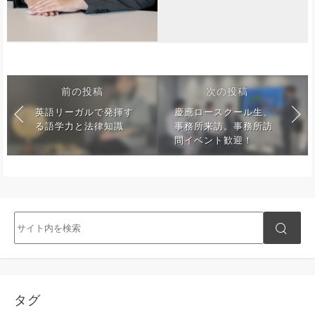
前の投稿
次の投稿
英語リーガルで発揮す
慶應ロースクール生、
る語学力と法律知識
事務所来訪。事務所訪
問イベント歓迎！
タグ