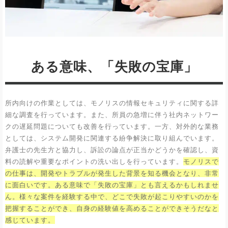
ある意味、「失敗の宝庫」
所内向けの作業としては、モノリスの情報セキュリティに関する詳
細な調査を行っています。また、所員の急増に伴う社内ネットワー
クの遅延問題についても改善を行っています。一方、対外的な業務
としては、システム開発に関連する紛争解決に取り組んでいます。
弁護士の先生方と協力し、訴訟の論点が正当かどうかを確認し、資
料の読解や重要なポイントの洗い出しを行っています。
モノリスで
の仕事は、開発やトラブルが発生した背景を知る機会となり、非常
に面白いです。ある意味で「失敗の宝庫」とも言えるかもしれませ
ん。様々な案件を経験する中で、どこで失敗が起こりやすいのかを
把握することができ、自身の経験値を高めることができそうだなと
感じています。