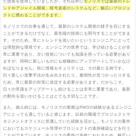
た技術を使用していましたが、それ以外に
モノリスでは最新のトレ
ンドやアジャイル開発、暗号資産のシステムなど、幅広いプロジェ
クトに携わることができます。
モノリスでの仕事を通じて、最新のシステム開発の様子を目にする
ことができるだけでなく、最先端の技術にも関与することができま
す。そのため、常にトレンドを追いたいというエンジニアにとって
は理想的な環境です。エンジニアの世界では、学び続けることが非
常に重要であり、古い技術についても知識を持っている必要があり
ますが、同時に新しいものにも積極的にアップデートしていかなけ
ればなりません。特に情報セキュリティは、その最たる例です。
日々新しい攻撃手法が生み出されたり、脆弱性が見つかったりする
ため、常に最新の対策に追従する必要があります。だからこそ、
日々の常識をアップデートし続けることは非常に重要であり、最新
の動向を追いかけることはとても大切なことです。
また、個人的には、モノリスでの業務はPMOの経験があるエンジニ
アにとっても適していると感じます。以前の職場でプロジェクトマ
ネジメントオフィスに所属していた経験を活かし、モノリスの案件
においてもスケジュール管理やプロジェクトの進捗確認などを行う
ことができています。モノリスの案件は多岐にわたるため、幅広い