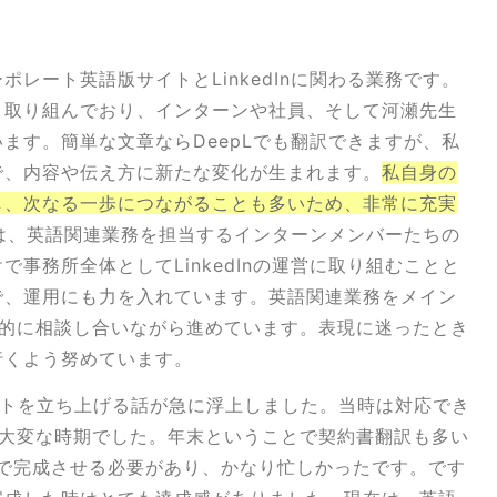
レート英語版サイトとLinkedInに関わる業務です。
々取り組んでおり、インターンや社員、そして河瀬先生
ます。簡単な文章ならDeepLでも翻訳できますが、私
で、内容や伝え方に新たな変化が生まれます。
私自身の
し、次なる一歩につながることも多いため、非常に充実
提案は、英語関連業務を担当するインターンメンバーたちの
事務所全体としてLinkedInの運営に取り組むことと
で、運用にも力を入れています。英語関連業務をメイン
常的に相談し合いながら進めています。表現に迷ったとき
行くよう努めています。
サイトを立ち上げる話が急に浮上しました。当時は対応でき
に大変な時期でした。年末ということで契約書翻訳も多い
で完成させる必要があり、かなり忙しかったです。です