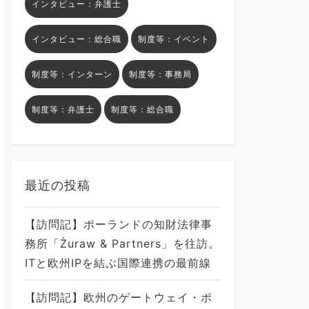
インタビュー：弁護士
インタビュー：総合職
制度等：イベント
制度等：インターン
制度等：事務局
制度等：弁護士
制度等：総合職
最近の投稿
【訪問記】ポーランドの知財法律事
務所「Żuraw & Partners」を往訪。
ITと欧州IPを結ぶ国際連携の最前線
【訪問記】欧州のゲートウェイ・ポ