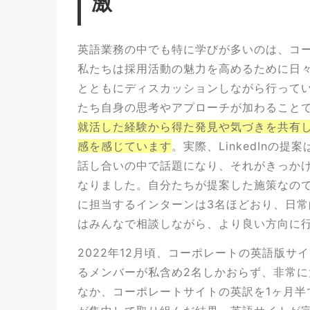
激
英語業務の中でも特に学びが多いのは、コーポ
私たちは採用活動の魅力を高めるために日
とともにディスカッションしながら行ってい
たち自身の思考やアプローチが加わること
就活した経験から得た発見や気づきを共有
感を感じています
。実際、LinkedInの
話し合いの中で話題になり、それがきっかけで
なりました。自分たちが提案した施策なの
に担当するインターンは3名ほどおり、日
はみんなで相談しながら、より良い方向に
2022年12月頃、コーポレートの英語版
るメンバーが私含め2名しかおらず、非常
なか、コーポレートサイトの英訳を1ヶ月半