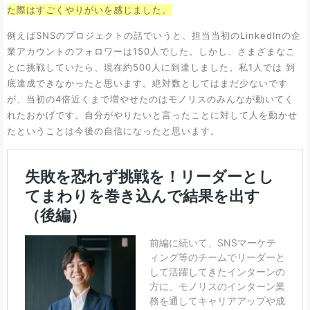
た際はすごくやりがいを感じました。
例えばSNSのプロジェクトの話でいうと、担当当初のLinkedInの企
業アカウントのフォロワーは150人でした。しかし、さまざまなこ
とに挑戦していたら、現在約500人に到達しました。私1人では 到
底達成できなかったと思います。絶対数としてはまだ少ないです
が、当初の4倍近くまで増やせたのはモノリスのみんなが動いてく
れたおかげです。自分がやりたいと言ったことに対して人を動かせ
たということは今後の自信になったと思います。