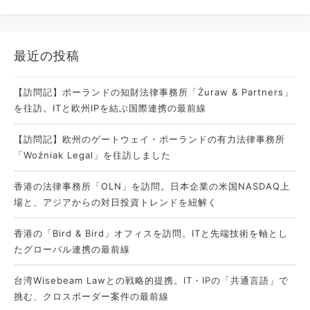
最近の投稿
【訪問記】ポーランドの知財法律事務所「Żuraw & Partners」
を往訪。ITと欧州IPを結ぶ国際連携の最前線
【訪問記】欧州のゲートウェイ・ポーランドの有力法律事務所
「Woźniak Legal」を往訪しました
香港の法律事務所「OLN」を訪問。日本企業の米国NASDAQ上
場と、アジアからの対日投資トレンドを紐解く
香港の「Bird & Bird」オフィスを訪問。ITと先端技術を軸とし
たグローバル連携の最前線
台湾Wisebeam Lawとの戦略的提携。IT・IPの「共通言語」で
挑む、クロスボーダー案件の最前線