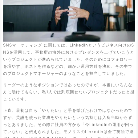
SNSマーケティング に関しては、LinkedInというビジネス向けのS
NSを活用して、事務所の海外におけるプレゼンスを上げていこうと
いうプロジェクトが進められていました。そのためにはフォロワー
を増やす、ポストを作るなどの、細かい運用方針を決め、その中で
のプロジェクトマネージャーのようなことを担当していました。
リーダーのようなポジションではあったのですが、本当にいろんな
方に助けてもらい、私1人では到底回せないプロジェクトだったと感
じています。
正直、最初は自ら「やりたい」と手を挙げたわけではなかったので
すが、英語を使った業務をやりたいという気持ちは入所当時からず
っとありました。その際に社員の方から「今LinkedInの運用が回っ
ていない」と伝えられました。モノリスのLinkedInは全て英語で運