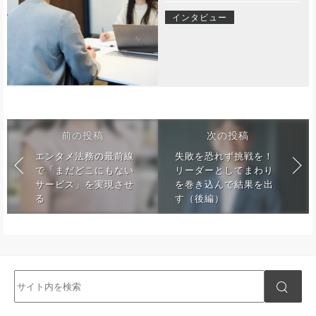
インタビュー
前の投稿
次の投稿
エンタメ法務の最前線
失敗を恐れず挑戦を！
で「まだどこにもない
リーダーとしてまわり
サービス」を実現させ
を巻き込んで結果を出
る
す（後編）