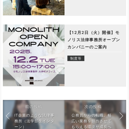
【12月2日（火）開催】モ
ノリス法律事務所オープン
カンパニーのご案内
制度等
前の投稿
次の投稿
IT企業のような法律事
公務員からの転職。幅
務所（法学部生インタ
広い業務を担当させて
ーン）
もらえる環境が成長へ