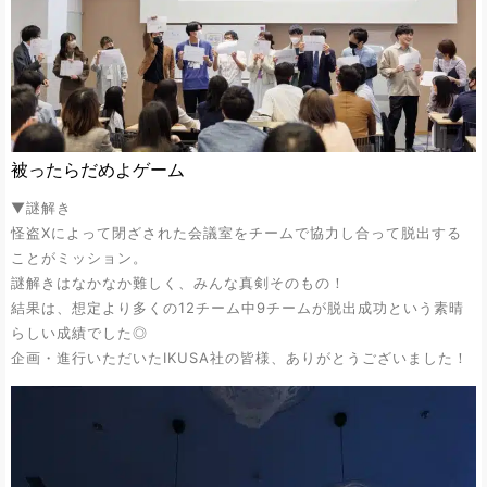
被ったらだめよゲーム
▼謎解き
怪盗Xによって閉ざされた会議室をチームで協力し合って脱出する
ことがミッション。
謎解きはなかなか難しく、みんな真剣そのもの！
結果は、想定より多くの12チーム中9チームが脱出成功という素晴
らしい成績でした◎
企画・進行いただいた
IKUSA
社の皆様、ありがとうございました！