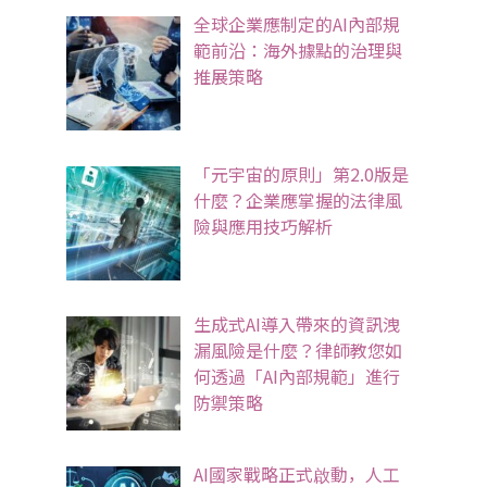
全球企業應制定的AI內部規
範前沿：海外據點的治理與
推展策略
「元宇宙的原則」第2.0版是
什麼？企業應掌握的法律風
險與應用技巧解析
生成式AI導入帶來的資訊洩
漏風險是什麼？律師教您如
何透過「AI內部規範」進行
防禦策略
AI國家戰略正式啟動，人工