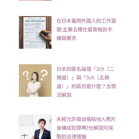
在日本雇用外國人的工作簽
證:主要五種在留資格的手
續與要求
日本的匿名論壇「2ch（二
頻道）」與「5ch（五頻
道）」的區別是什麼？含現
況解說
未經允許擅自張貼他人照片
會構成犯罪嗎?也解說可採
取的法律措施