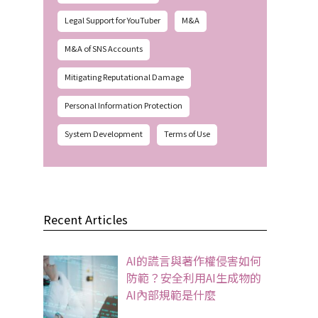
Legal Support for YouTuber
M&A
M&A of SNS Accounts
Mitigating Reputational Damage
Personal Information Protection
System Development
Terms of Use
Recent Articles
AI的謊言與著作權侵害如何
防範？安全利用AI生成物的
AI內部規範是什麼