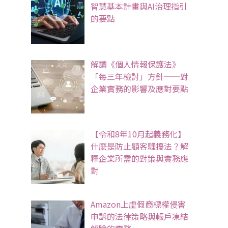
智慧基本計畫與AI治理指引
的要點
解讀《個人情報保護法》
「每三年檢討」方針──對
企業實務的影響及應對要點
【令和8年10月起義務化】
什麼是防止顧客騷擾法？解
釋企業所需的對策與實務應
對
Amazon上虛假商標權侵害
申訴的法律策略與帳戶凍結