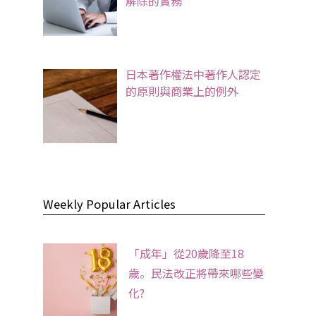
解除的實務
日本著作權法中著作人認定
的原則與商業上的例外
Weekly Popular Articles
「成年」從20歲降至18
歲。民法改正將帶來哪些變
化?