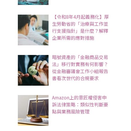
【令和8年4月起義務化】厚
生勞動省的「治療與工作並
行支援指針」是什麼？解釋
企業所需的應對措施
暗號資產的「金融商品交易
法」移行對實務有何影響？
從金融審議會工作小組報告
書看次世代的合規要求
Amazon上的意匠權侵害申
訴法律策略：類似性判斷要
點與業務風險管理