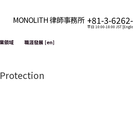
+81-3-6262
MONOLITH 律師事務所
平日 10:00-18:00 JST [Englis
業領域
職涯發展 [en]
網際網路
跨境
YouTuber法律支援
 Protection
VTuber法律支援
區塊鏈
社交網絡服務帳戶的併
tGPT等)
緩解聲譽損害