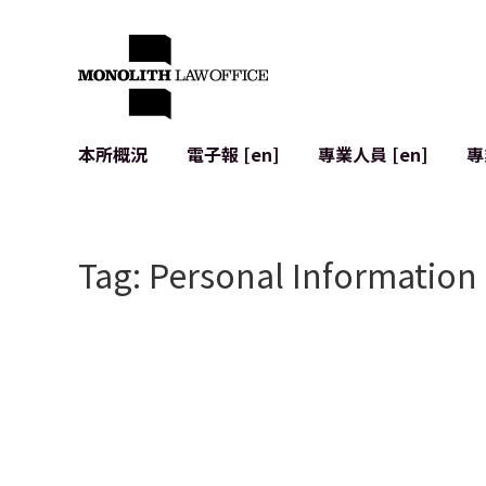
本所概況
電子報 [en]
專業人員 [en]
專
來自執行合夥人的問候
企業法務
IT
社會影響與社群參與 [en]
合約起草與審查
系統開發
Tag: Personal Information
全球合作夥伴聯盟 [en]
併購 (M&A)
使用條款
本所位置
日本的IPO
加密資產與
個人資料保護
AI（例如Cha
廣告審查
網絡犯罪