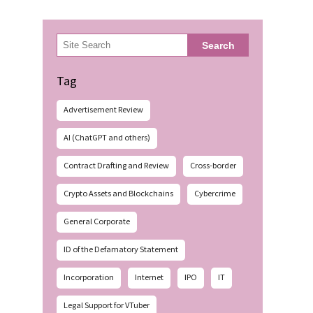
検
Search
索
Tag
Advertisement Review
AI (ChatGPT and others)
Contract Drafting and Review
Cross-border
Crypto Assets and Blockchains
Cybercrime
General Corporate
ID of the Defamatory Statement
Incorporation
Internet
IPO
IT
Legal Support for VTuber