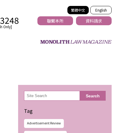
繁體中文
English
-3248
聯繫本所
資料請求
h Only]
法務
検
Search
索
Tag
Advertisement Review