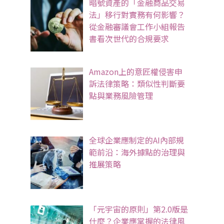
暗號資產的「金融商品交易
法」移行對實務有何影響？
從金融審議會工作小組報告
書看次世代的合規要求
Amazon上的意匠權侵害申
訴法律策略：類似性判斷要
點與業務風險管理
全球企業應制定的AI內部規
範前沿：海外據點的治理與
推展策略
「元宇宙的原則」第2.0版是
什麼？企業應掌握的法律風