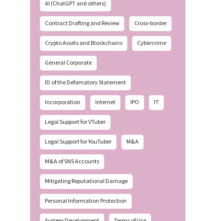
AI (ChatGPT and others)
Contract Drafting and Review
Cross-border
Crypto Assets and Blockchains
Cybercrime
General Corporate
ID of the Defamatory Statement
Incorporation
Internet
IPO
IT
Legal Support for VTuber
Legal Support for YouTuber
M&A
M&A of SNS Accounts
Mitigating Reputational Damage
Personal Information Protection
System Development
Terms of Use