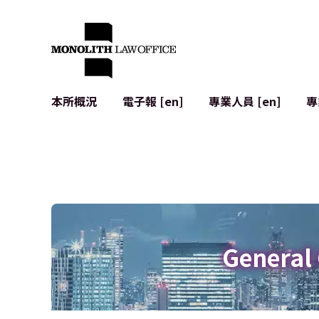
本所概況
電子報 [en]
專業人員 [en]
專
來自執行合夥人的問候
企業法務
IT
社會影響與社群參與 [en]
合約起草與審查
系統開發
全球合作夥伴聯盟 [en]
併購 (M&A)
使用條款
本所位置
日本的IPO
加密資產與
個人資料保護
AI（例如Cha
廣告審查
網絡犯罪
General