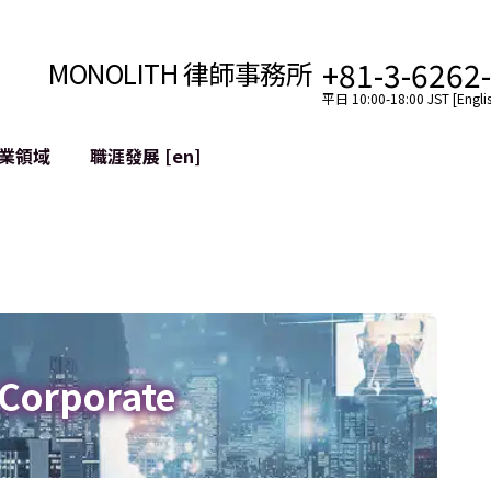
+81-3-6262
MONOLITH 律師事務所
平日 10:00-18:00 JST [Englis
業領域
職涯發展 [en]
網際網路
跨境
YouTuber法律支援
VTuber法律支援
區塊鏈
社交網絡服務帳戶的併
tGPT等)
緩解聲譽損害
 Corporate