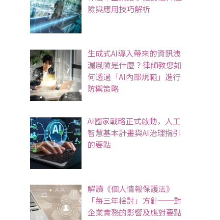
險與應用技巧解析
生成式AI導入帶來的資訊洩
漏風險是什麼？律師教您如
何透過「AI內部規範」進行
防禦策略
AI國家戰略正式啟動，人工
智慧基本計畫與AI治理指引
的要點
解讀《個人情報保護法》
「每三年檢討」方針──對
企業實務的影響及應對要點