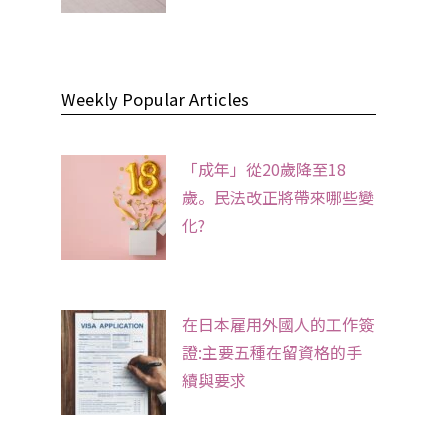
Weekly Popular Articles
「成年」從20歲降至18
歲。民法改正將帶來哪些變
化?
在日本雇用外國人的工作簽
證:主要五種在留資格的手
續與要求