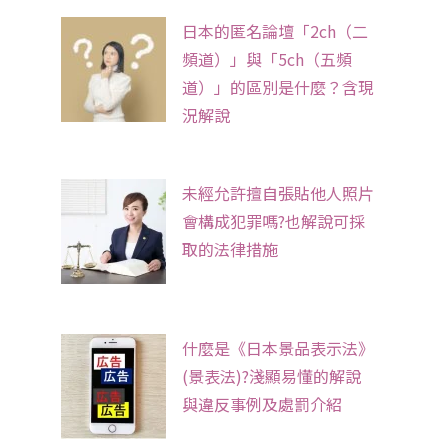
日本的匿名論壇「2ch（二
頻道）」與「5ch（五頻
道）」的區別是什麼？含現
況解說
未經允許擅自張貼他人照片
會構成犯罪嗎?也解說可採
取的法律措施
什麼是《日本景品表示法》
(景表法)?淺顯易懂的解說
與違反事例及處罰介紹