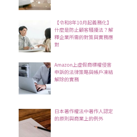
【令和8年10月起義務化】
什麼是防止顧客騷擾法？解
釋企業所需的對策與實務應
對
Amazon上虛假商標權侵害
申訴的法律策略與帳戶凍結
解除的實務
日本著作權法中著作人認定
的原則與商業上的例外