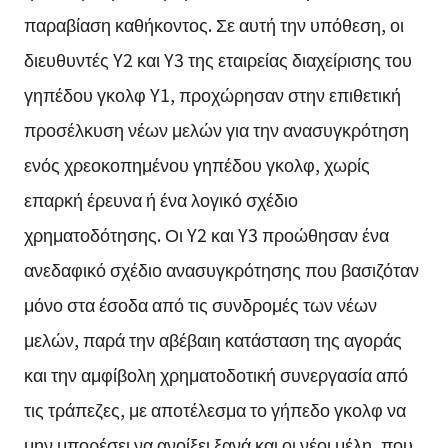
παραβίαση καθήκοντος. Σε αυτή την υπόθεση, οι
διευθυντές Y2 και Y3 της εταιρείας διαχείρισης του
γηπέδου γκολφ Y1, προχώρησαν στην επιθετική
προσέλκυση νέων μελών για την ανασυγκρότηση
ενός χρεοκοπημένου γηπέδου γκολφ, χωρίς
επαρκή έρευνα ή ένα λογικό σχέδιο
χρηματοδότησης. Οι Y2 και Y3 προώθησαν ένα
ανεδαφικό σχέδιο ανασυγκρότησης που βασιζόταν
μόνο στα έσοδα από τις συνδρομές των νέων
μελών, παρά την αβέβαιη κατάσταση της αγοράς
και την αμφίβολη χρηματοδοτική συνεργασία από
τις τράπεζες, με αποτέλεσμα το γήπεδο γκολφ να
μην μπορέσει να ανοίξει ξανά και οι νέοι μέλη, που