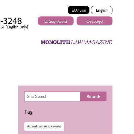
Ελληνικά
English
2-3248
Επικοινωνία
Έγγραφα
ST [English Only]
Διασυνοριακό
検
Search
索
ωσης
Tag
Advertisement Review