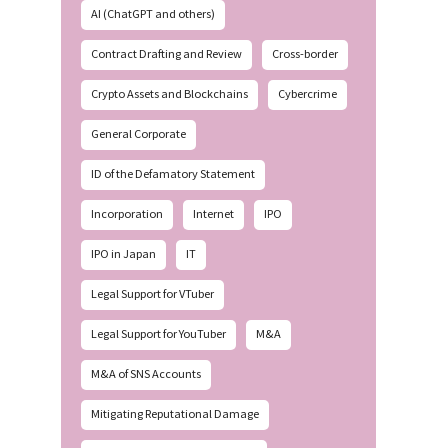
AI (ChatGPT and others)
Contract Drafting and Review
Cross-border
Crypto Assets and Blockchains
Cybercrime
General Corporate
ID of the Defamatory Statement
Incorporation
Internet
IPO
IPO in Japan
IT
Legal Support for VTuber
Legal Support for YouTuber
M&A
M&A of SNS Accounts
Mitigating Reputational Damage