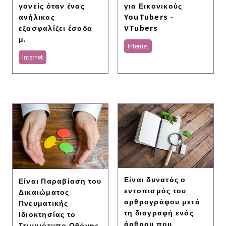
γονείς όταν ένας
για Εικονικούς
ανήλικος
YouTubers -
εξασφαλίζει έσοδα
VTubers
μ.
Internet
Internet
Είναι δυνατός ο
Είναι Παραβίαση του
εντοπισμός του
Δικαιώματος
αρθρογράφου μετά
Πνευματικής
τη διαγραφή ενός
Ιδιοκτησίας το
άρθρου που
Στιγμιότυπο Οθόνης