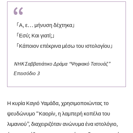
「Α, ε… μήνυση δέχτηκα」
「Εσύ; Και γιατί;」
「Κάποιον επέκρινα μέσω του ιστολογίου」
NHK Σαββατιάτικο Δράμα “Ψηφιακό Τατουάζ”
Επεισόδιο 3
Η κυρία Καγιό Υαμάδα, χρησιμοποιώντας το
ψευδώνυμο “Καορίν, η λαμπερή κοπέλα του
λιμανιού”, διαχειριζόταν ανώνυμα ένα ιστολόγιο,