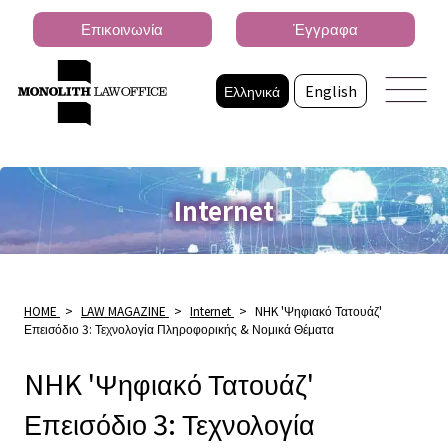
Επικοινωνία
Έγγραφα
Ελληνικά
English
Internet
HOME
>
LAW MAGAZINE
>
Internet
>
NHK 'Ψηφιακό Τατουάζ'
Επεισόδιο 3: Τεχνολογία Πληροφορικής & Νομικά Θέματα
NHK 'Ψηφιακό Τατουάζ'
Επεισόδιο 3: Τεχνολογία