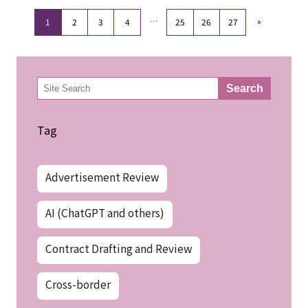
…
»
1
2
3
4
25
26
27
検
Search
索
Tag
Advertisement Review
AI (ChatGPT and others)
Contract Drafting and Review
Cross-border