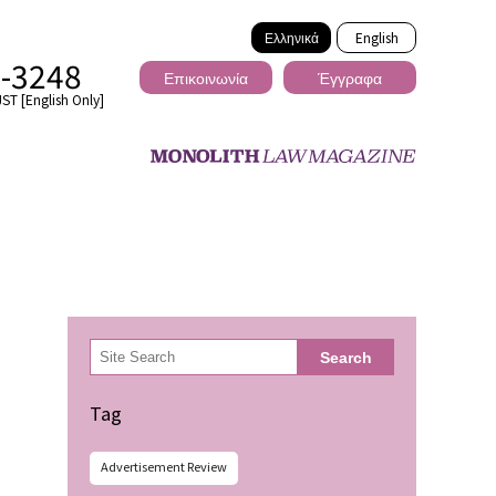
Ελληνικά
English
2-3248
Επικοινωνία
Έγγραφα
ST [English Only]
Διασυνοριακό
検
Search
索
ωσης
Tag
Advertisement Review