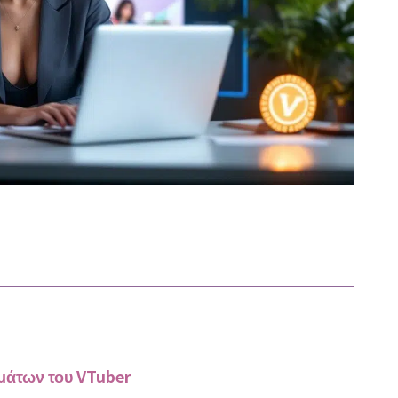
μάτων του VTuber