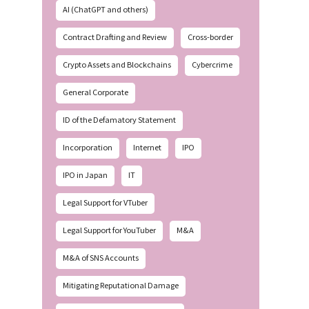
AI (ChatGPT and others)
Contract Drafting and Review
Cross-border
Crypto Assets and Blockchains
Cybercrime
General Corporate
ID of the Defamatory Statement
Incorporation
Internet
IPO
IPO in Japan
IT
Legal Support for VTuber
Legal Support for YouTuber
M&A
M&A of SNS Accounts
Mitigating Reputational Damage