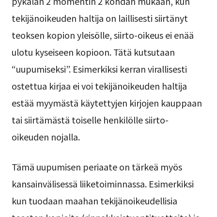
pykälän 2 momentin 2 kohdan mukaan, kun
tekijänoikeuden haltija on laillisesti siirtänyt
teoksen kopion yleisölle, siirto-oikeus ei enää
ulotu kyseiseen kopioon. Tätä kutsutaan
“uupumiseksi”. Esimerkiksi kerran virallisesti
ostettua kirjaa ei voi tekijänoikeuden haltija
estää myymästä käytettyjen kirjojen kauppaan
tai siirtämästä toiselle henkilölle siirto-
oikeuden nojalla.
Tämä uupumisen periaate on tärkeä myös
kansainvälisessä liiketoiminnassa. Esimerkiksi
kun tuodaan maahan tekijänoikeudellisia