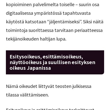
kopioiminen palvelimelta toiselle – suurin osa
digitaalisessa ympäristössä tapahtuvasta
käytöstä katsotaan “jäljentämiseksi”. Siksi näitä
toimintoja suorittaessa tarvitaan periaatteessa
tekijänoikeuden haltijan lupa.
Esitysoikeus, esittämisoikeus,
näyttöoikeus ja suullisen esityksen
oikeus Japanissa
Nämä oikeudet liittyvät teosten julkisessa
tilassa välittämiseen.
Esitysoikeus ja esittämisoikeus tarkoittavat,