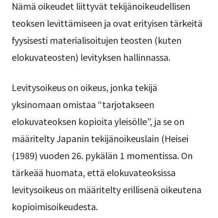
Nämä oikeudet liittyvät tekijänoikeudellisen
teoksen levittämiseen ja ovat erityisen tärkeitä
fyysisesti materialisoitujen teosten (kuten
elokuvateosten) levityksen hallinnassa.
Levitysoikeus on oikeus, jonka tekijä
yksinomaan omistaa “tarjotakseen
elokuvateoksen kopioita yleisölle”, ja se on
määritelty Japanin tekijänoikeuslain (Heisei
(1989) vuoden 26. pykälän 1 momentissa. On
tärkeää huomata, että elokuvateoksissa
levitysoikeus on määritelty erillisenä oikeutena
kopioimisoikeudesta.