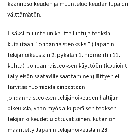
käännösoikeuden ja muunteluoikeuden lupa on
välttämätön.
Lisäksi muuntelun kautta luotuja teoksia
kutsutaan “johdannaisteoksiksi” (Japanin
tekijänoikeuslain 2. pykälän 1. momentin 11.
kohta). Johdannaisteoksen käyttöön (kopiointi
tai yleisön saataville saattaminen) liittyen ei
tarvitse huomioida ainoastaan
johdannaisteoksen tekijänoikeuden haltijan
oikeuksia, vaan myös alkuperäisen teoksen
tekijän oikeudet ulottuvat siihen, kuten on
määritelty Japanin tekijänoikeuslain 28.