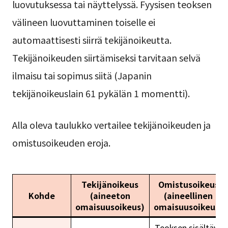
luovutuksessa tai näyttelyssä. Fyysisen teoksen
välineen luovuttaminen toiselle ei
automaattisesti siirrä tekijänoikeutta.
Tekijänoikeuden siirtämiseksi tarvitaan selvä
ilmaisu tai sopimus siitä (Japanin
tekijänoikeuslain 61 pykälän 1 momentti).
Alla oleva taulukko vertailee tekijänoikeuden ja
omistusoikeuden eroja.
Tekijänoikeus
Omistusoikeus
Kohde
(aineeton
(aineellinen
omaisuusoikeus)
omaisuusoikeus)
Teoksen sisältävä