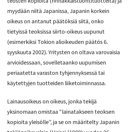
teosten kopioita (rinnakkaistuontituotteita) ja
myydään niitä Japanissa, Japanin korkein
oikeus on antanut päätöksiä siitä, onko
tietyissä teoksissa siirto-oikeus uupunut
(esimerkiksi Tokion alioikeuden päätös 6.
syyskuuta 2002). Yritysten on oltava varovaisia
arvioidessaan, sovelletaanko uupumisen
periaatetta varaston tyhjennyksessä tai
käytettyjen tuotteiden liiketoiminnassa.
Lainausoikeus on oikeus, jonka tekijä
yksinomaan omistaa “lainatakseen teoksen
kopioita yleisölle”, ja se on määritelty Japanin
tekijänoikeuslain (Heisei (1989) vuoden 26.