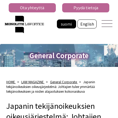
Ota yhteyttä
Pyydä tietoja
suomi
English
General Corporate
HOME
>
LAW MAGAZINE
>
General Corporate
>
Japanin
tekijänoikeuksien oikeusjärjestelmä: Johtajien tulee ymmärtää
tekijänoikeuksien ja niiden alajaotuksien kokonaiskuva
Japanin tekijänoikeuksien
oikeusjärjestelmä: Johtajien