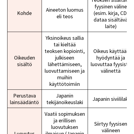
fyysinen väline
Aineeton luomus
Kohde
(esim. kirja, CD,
eli teos
dataa sisältävä
laite)
Yksinoikeus sallia
tai kieltää
teoksen kopiointi,
Oikeus käyttää,
Oikeuden
julkiseen
hyödyntää ja
sisältö
lähettämiseen,
luovuttaa fyysistä
luovuttamiseen ja
välinettä
muihin
käyttötoimiin
Perustava
Japanin
Japanin siviililaki
lainsäädäntö
tekijänoikeuslaki
Vaatii sopimuksen
ja erillisen
Siirtyy fyysisen
luovutuksen
välineen
Luovutus
ilmaisun (Japanin