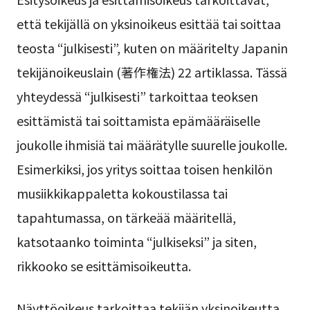
että tekijällä on yksinoikeus esittää tai soittaa
teosta “julkisesti”, kuten on määritelty Japanin
tekijänoikeuslain (著作権法) 22 artiklassa. Tässä
yhteydessä “julkisesti” tarkoittaa teoksen
esittämistä tai soittamista epämääräiselle
joukolle ihmisiä tai määrätylle suurelle joukolle.
Esimerkiksi, jos yritys soittaa toisen henkilön
musiikkikappaletta kokoustilassa tai
tapahtumassa, on tärkeää määritellä,
katsotaanko toiminta “julkiseksi” ja siten,
rikkooko se esittämisoikeutta.
Näyttöoikeus tarkoittaa tekijän yksinoikeutta