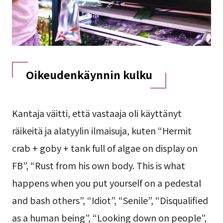
Oikeudenkäynnin kulku
Kantaja väitti, että vastaaja oli käyttänyt
räikeitä ja alatyylin ilmaisuja, kuten “Hermit
crab + goby + tank full of algae on display on
FB”, “Rust from his own body. This is what
happens when you put yourself on a pedestal
and bash others”, “Idiot”, “Senile”, “Disqualified
as a human being”, “Looking down on people”,