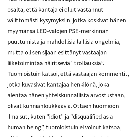
osalta, että kantaja ei ollut vastannut
välittömästi kysymyksiin, jotka koskivat hänen
myymänsä LED-valojen PSE-merkinnän
puuttumista ja mahdollisia laillisia ongelmia,
mutta oli sen sijaan esittänyt vastaajan
liiketoimintaa häiritseviä “trollauksia”.
Tuomioistuin katsoi, että vastaajan kommentit,
jotka kuvasivat kantajaa henkilönä, joka
alentaa hänen yhteiskunnallista arvostustaan,
olivat kunnianloukkaavia. Ottaen huomioon
ilmaisut, kuten “idiot” ja “disqualified as a
human being”, tuomioistuin ei voinut katsoa,