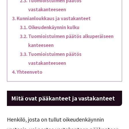
Tuomioistuimen päätös
vastakanteeseen
Kunnianloukkaus ja vastakanteet
Oikeudenkäynnin kulku
Tuomioistuimen päätös alkuperäiseen
kanteeseen
Tuomioistuimen päätös
vastakanteeseen
Yhteenveto
Mitä ovat pääkanteet ja vastakanteet
Henkilö, josta on tullut oikeudenkäynnin