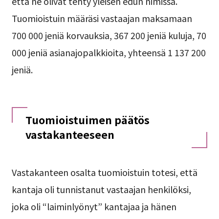
että ne olivat tehty yleisen edun nimissä.
Tuomioistuin määräsi vastaajan maksamaan
700 000 jeniä korvauksia, 367 200 jeniä kuluja, 70
000 jeniä asianajopalkkioita, yhteensä 1 137 200
jeniä.
Tuomioistuimen päätös
vastakanteeseen
Vastakanteen osalta tuomioistuin totesi, että
kantaja oli tunnistanut vastaajan henkilöksi,
joka oli “laiminlyönyt” kantajaa ja hänen