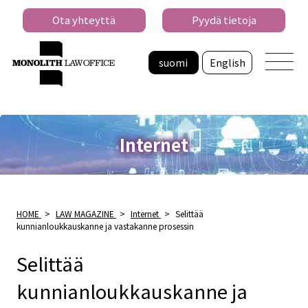
Ota yhteyttä
Pyydä tietoja
suomi
English
Internet
HOME
>
LAW MAGAZINE
>
Internet
>
Selittää
kunnianloukkauskanne ja vastakanne prosessin
Selittää
kunnianloukkauskanne ja