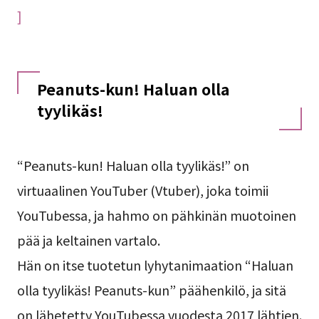
]
Peanuts-kun! Haluan olla
tyylikäs!
“Peanuts-kun! Haluan olla tyylikäs!” on
virtuaalinen YouTuber (Vtuber), joka toimii
YouTubessa, ja hahmo on pähkinän muotoinen
pää ja keltainen vartalo.
Hän on itse tuotetun lyhytanimaation “Haluan
olla tyylikäs! Peanuts-kun” päähenkilö, ja sitä
on lähetetty YouTubessa vuodesta 2017 lähtien.