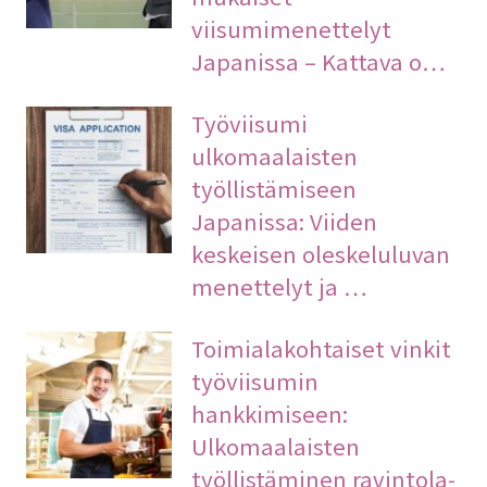
viisumimenettelyt
Japanissa – Kattava o…
Työviisumi
ulkomaalaisten
työllistämiseen
Japanissa: Viiden
keskeisen oleskeluluvan
menettelyt ja …
Toimialakohtaiset vinkit
työviisumin
hankkimiseen:
Ulkomaalaisten
työllistäminen ravintola-