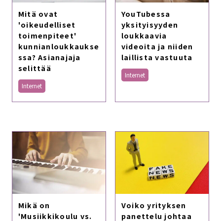
YouTubessa
Mitä ovat
yksityisyyden
'oikeudelliset
loukkaavia
toimenpiteet'
videoita ja niiden
kunnianloukkaukse
laillista vastuuta
ssa? Asianajaja
selittää
Internet
Internet
Voiko yrityksen
Mikä on
panettelu johtaa
'Musiikkikoulu vs.