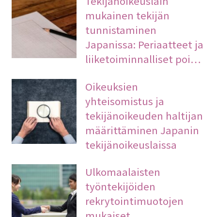
Tekijänoikeuslain
mukainen tekijän
tunnistaminen
Japanissa: Periaatteet ja
liiketoiminnalliset poi…
Oikeuksien
yhteisomistus ja
tekijänoikeuden haltijan
määrittäminen Japanin
tekijänoikeuslaissa
Ulkomaalaisten
työntekijöiden
rekrytointimuotojen
mukaiset