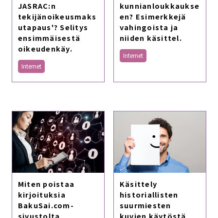
kunnianloukkaukse
JASRAC:n
en? Esimerkkejä
tekijänoikeusmaks
vahingoista ja
utapaus'? Selitys
niiden käsittel.
ensimmäisestä
oikeudenkäy.
Internet
Internet
Käsittely
Miten poistaa
historiallisten
kirjoituksia
suurmiesten
BakuSai.com-
kuvien käytöstä
sivustolta