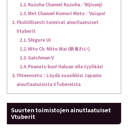
Kuzuha Channel Kuzuha／Nijisanji
Met Channel Komori Meto／Vuispo!
Yksilöllisesti toimivat ainutlaatuiset
Vtuberit
Shigure Ui
Nito Ch. Niito Wai (新兎わい)
Gatchman V
Peanuts-kun! Haluan olla tyylikäs!
Yhteenveto：Löydä suosikkisi Japanin
ainutlaatuisista VTubereista
Suurten toimistojen ainutlaatuiset
Vtuberit