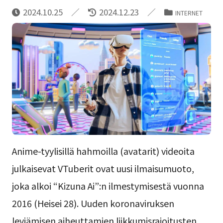
2024.10.25
2024.12.23
INTERNET
Anime-tyylisillä hahmoilla (avatarit) videoita
julkaisevat VTuberit ovat uusi ilmaisumuoto,
joka alkoi “Kizuna Ai”:n ilmestymisestä vuonna
2016 (Heisei 28). Uuden koronaviruksen
leviämisen aiheuttamien liikkumisrajoitusten