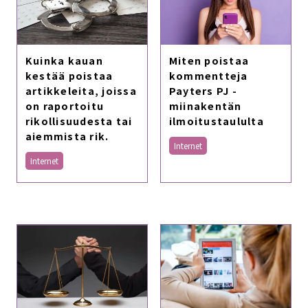
Kuinka kauan
Miten poistaa
kestää poistaa
kommentteja
artikkeleita, joissa
Payters PJ -
on raportoitu
miinakentän
rikollisuudesta tai
ilmoitustaululta
aiemmista rik.
Internet
Internet