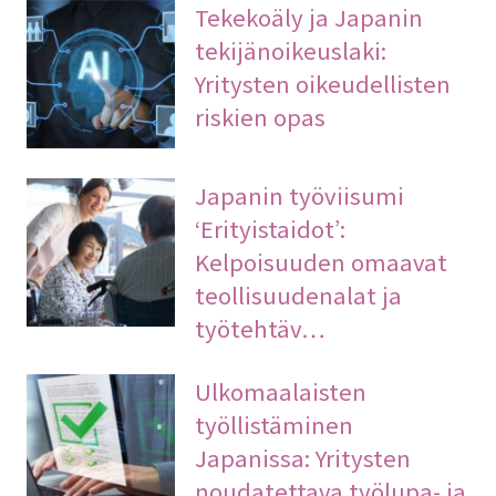
Tekekoäly ja Japanin
tekijänoikeuslaki:
Yritysten oikeudellisten
riskien opas
Japanin työviisumi
‘Erityistaidot’:
Kelpoisuuden omaavat
teollisuudenalat ja
työtehtäv…
Ulkomaalaisten
työllistäminen
Japanissa: Yritysten
noudatettava työlupa- ja