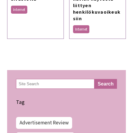
liittyen
Internet
henkilökuvaoikeuk
siin
Internet
検
Search
索
Tag
Advertisement Review