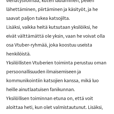
viehätysvoimaa, kuten laulaminen, pelien
lähettäminen, piirtäminen ja käsityöt, ja he
saavat paljon tukea katsojilta.
Lisäksi, vaikka heitä kutsutaan yksilöiksi, he
eivät välttämättä ole yksin, vaan he voivat olla
osa Vtuber-ryhmää, joka koostuu useista
henkilöistä.
Yksilöllisten Vtuberien toiminta perustuu oman
persoonallisuuden ilmaisemiseen ja
kommunikointiin katsojien kanssa, mikä luo
heille ainutlaatuisen fanikunnan.
Yksilöllisen toiminnan etuna on, että voit
aloittaa heti, kun olet valmistautunut. Lisäksi,