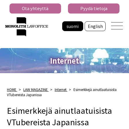
Ota yhteyttä
Pyydä tietoja
suomi
English
Internet
HOME
>
LAW MAGAZINE
>
Internet
>
Esimerkkejä ainutlaatuisista
VTubereista Japanissa
Esimerkkejä ainutlaatuisista
VTubereista Japanissa