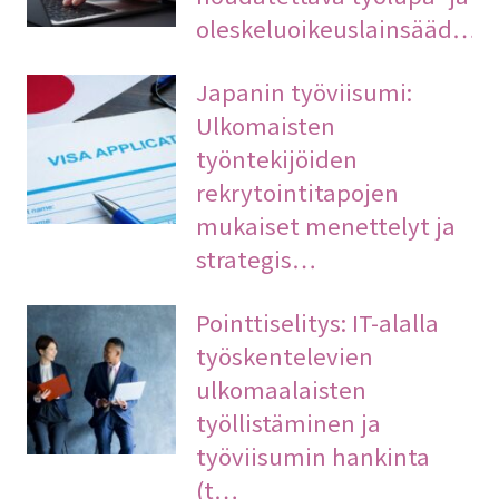
oleskeluoikeuslainsääd…
Japanin työviisumi:
Ulkomaisten
työntekijöiden
rekrytointitapojen
mukaiset menettelyt ja
strategis…
Pointtiselitys: IT-alalla
työskentelevien
ulkomaalaisten
työllistäminen ja
työviisumin hankinta
(t…