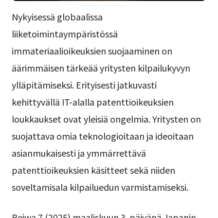
Nykyisessä globaalissa
liiketoimintaympäristössä
immateriaalioikeuksien suojaaminen on
äärimmäisen tärkeää yritysten kilpailukyvyn
ylläpitämiseksi. Erityisesti jatkuvasti
kehittyvällä IT-alalla patenttioikeuksien
loukkaukset ovat yleisiä ongelmia. Yritysten on
suojattava omia teknologioitaan ja ideoitaan
asianmukaisesti ja ymmärrettävä
patenttioikeuksien käsitteet sekä niiden
soveltamisala kilpailuedun varmistamiseksi.
Reiwa 7 (2025) maaliskuun 3. päivänä Japanin