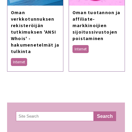
Oman
Oman tuotannon ja
verkkotunnuksen
affiliate-
rekisteröijän
markkinoijien
tutkimuksen 'ANSI
sijoitussivustojen
Whois' -
poistaminen
hakumenetelmät ja
Internet
tulkinta
Internet
検
Search
索