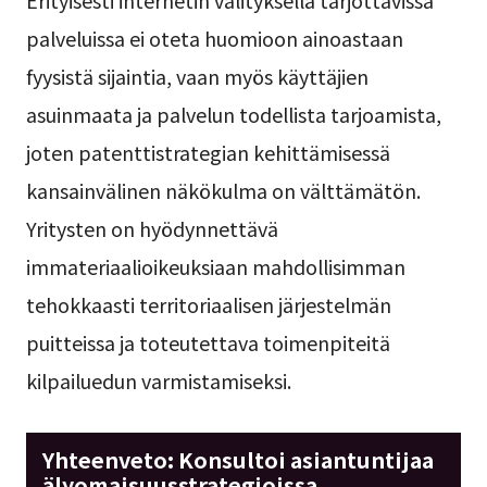
palveluissa ei oteta huomioon ainoastaan
fyysistä sijaintia, vaan myös käyttäjien
asuinmaata ja palvelun todellista tarjoamista,
joten patenttistrategian kehittämisessä
kansainvälinen näkökulma on välttämätön.
Yritysten on hyödynnettävä
immateriaalioikeuksiaan mahdollisimman
tehokkaasti territoriaalisen järjestelmän
puitteissa ja toteutettava toimenpiteitä
kilpailuedun varmistamiseksi.
Yhteenveto: Konsultoi asiantuntijaa
älyomaisuusstrategioissa