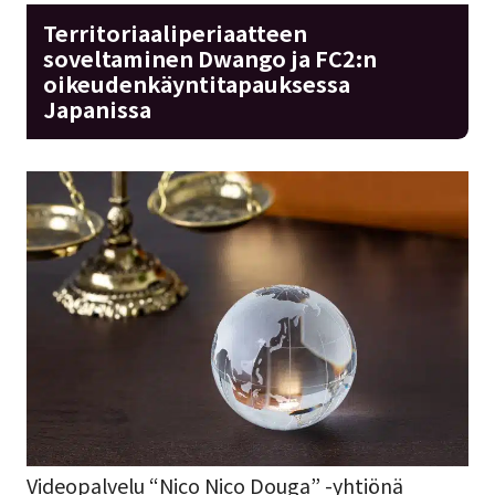
Territoriaaliperiaatteen
soveltaminen Dwango ja FC2:n
oikeudenkäyntitapauksessa
Japanissa
Videopalvelu “Nico Nico Douga” -yhtiönä