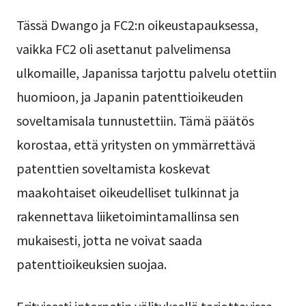
Tässä Dwango ja FC2:n oikeustapauksessa,
vaikka FC2 oli asettanut palvelimensa
ulkomaille, Japanissa tarjottu palvelu otettiin
huomioon, ja Japanin patenttioikeuden
soveltamisala tunnustettiin. Tämä päätös
korostaa, että yritysten on ymmärrettävä
patenttien soveltamista koskevat
maakohtaiset oikeudelliset tulkinnat ja
rakennettava liiketoimintamallinsa sen
mukaisesti, jotta ne voivat saada
patenttioikeuksien suojaa.
Erityisesti internetin välityksellä tarjottavissa