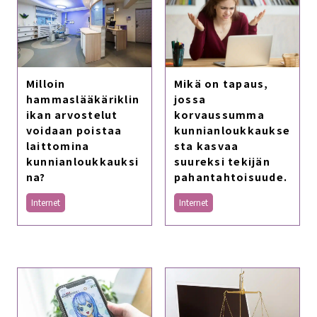
Milloin
Mikä on tapaus,
hammaslääkäriklin
jossa
ikan arvostelut
korvaussumma
voidaan poistaa
kunnianloukkaukse
laittomina
sta kasvaa
kunnianloukkauksi
suureksi tekijän
na?
pahantahtoisuude.
Internet
Internet