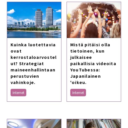
Kuinka luotettavia
Mistä pitäisi olla
ovat
tietoinen, kun
kerrostaloarvostel
julkaisee
ut? Strategiat
paikallisia videoita
maineenhallintaan
YouTubessa:
perustuvien
Japanilainen
vahinkoje.
'oikeu.
Internet
Internet