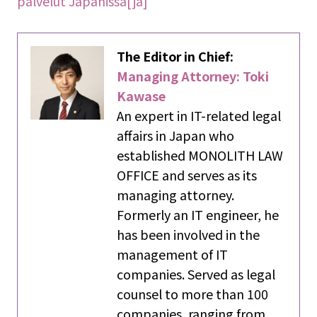
palvelut Japanissa[ja]
The Editor in Chief:
Managing Attorney: Toki
Kawase
An expert in IT-related legal
affairs in Japan who
established MONOLITH LAW
OFFICE and serves as its
managing attorney.
Formerly an IT engineer, he
has been involved in the
management of IT
companies. Served as legal
counsel to more than 100
companies, ranging from