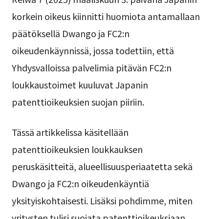
korkein oikeus kiinnitti huomiota antamallaan
päätöksellä Dwango ja FC2:n
oikeudenkäynnissä, jossa todettiin, että
Yhdysvalloissa palvelimia pitävän FC2:n
loukkaustoimet kuuluvat Japanin
patenttioikeuksien suojan piiriin.
Tässä artikkelissa käsitellään
patenttioikeuksien loukkauksen
peruskäsitteitä, alueellisuusperiaatetta sekä
Dwango ja FC2:n oikeudenkäyntiä
yksityiskohtaisesti. Lisäksi pohdimme, miten
yritysten tulisi suojata patenttioikeuksiaan.