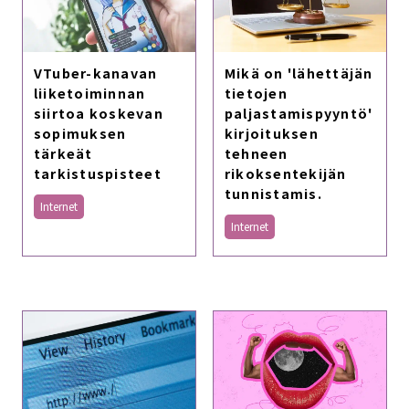
VTuber-kanavan
Mikä on 'lähettäjän
liiketoiminnan
tietojen
siirtoa koskevan
paljastamispyyntö'
sopimuksen
kirjoituksen
tärkeät
tehneen
tarkistuspisteet
rikoksentekijän
tunnistamis.
Internet
Internet