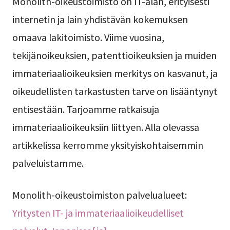
Monolith-oikeustoimisto on IT-alan, erityisesti
internetin ja lain yhdistävän kokemuksen
omaava lakitoimisto. Viime vuosina,
tekijänoikeuksien, patenttioikeuksien ja muiden
immateriaalioikeuksien merkitys on kasvanut, ja
oikeudellisten tarkastusten tarve on lisääntynyt
entisestään. Tarjoamme ratkaisuja
immateriaalioikeuksiin liittyen. Alla olevassa
artikkelissa kerromme yksityiskohtaisemmin
palveluistamme.
Monolith-oikeustoimiston palvelualueet:
Yritysten IT- ja immateriaalioikeudelliset