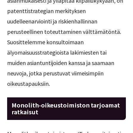
asianmukaisesti ja ylläpitää kilpailukykyään, on
patenttistrategian merkityksen
uudelleenarviointi ja riskienhallinnan
perusteellinen toteuttaminen välttämätöntä.
Suosittelemme konsultoimaan
älyomaisuusstrategioista lakimiesten tai
muiden asiantuntijoiden kanssa ja saamaan
neuvoja, jotka perustuvat viimeisimpiin
oikeustapauksiin.
Monolith-oikeustoimiston tarjoamat
ratkaisut