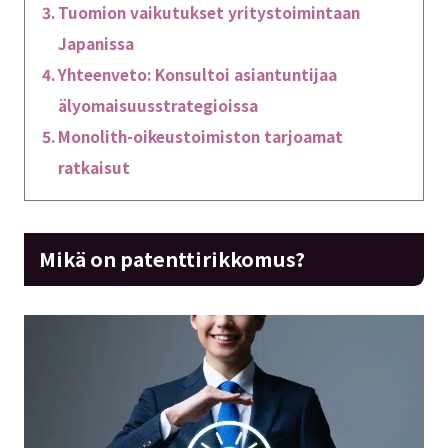
Tuomion vaikutukset yritystoimintaan
Japanissa
Yhteenveto: Konsultoi asiantuntijaa
älyomaisuusstrategioissa
Monolith-oikeustoimiston tarjoamat
ratkaisut
Mikä on patenttirikkomus?