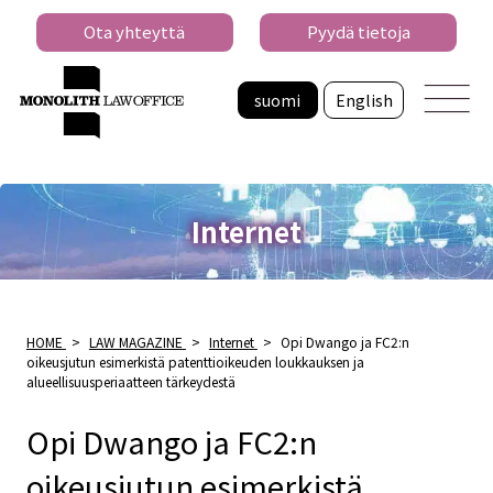
Ota yhteyttä
Pyydä tietoja
suomi
English
Internet
HOME
>
LAW MAGAZINE
>
Internet
>
Opi Dwango ja FC2:n
oikeusjutun esimerkistä patenttioikeuden loukkauksen ja
alueellisuusperiaatteen tärkeydestä
Opi Dwango ja FC2:n
oikeusjutun esimerkistä