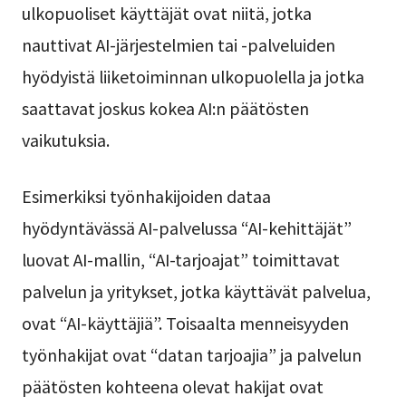
ulkopuoliset käyttäjät ovat niitä, jotka
nauttivat AI-järjestelmien tai -palveluiden
hyödyistä liiketoiminnan ulkopuolella ja jotka
saattavat joskus kokea AI:n päätösten
vaikutuksia.
Esimerkiksi työnhakijoiden dataa
hyödyntävässä AI-palvelussa “AI-kehittäjät”
luovat AI-mallin, “AI-tarjoajat” toimittavat
palvelun ja yritykset, jotka käyttävät palvelua,
ovat “AI-käyttäjiä”. Toisaalta menneisyyden
työnhakijat ovat “datan tarjoajia” ja palvelun
päätösten kohteena olevat hakijat ovat