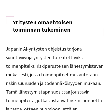
Yritysten omaehtoisen
toiminnan tukeminen
Japanin AI-yritysten ohjeistus tarjoaa
suuntaviivoja yritysten toteutettaviksi
toimenpiteiksi riskiperusteisen lähestymistavan
mukaisesti, jossa toimenpiteet mukautetaan
riskin suuruuden ja todennäköisyyden mukaan.
Tämä lähestymistapa suosittaa joustavia
toimenpiteitä, jotka vastaavat riskin luonnetta
ja tasoa, ottaen huomioon, että eri