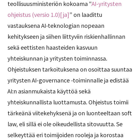
teollisuusministeriön kokoama “
AI-yritysten
ohjeistus (versio 1.0)[ja]
” on laadittu
vastauksena AI-teknologian nopeaan
kehitykseen ja siihen liittyviin riskienhallinnan
sekä eettisten haasteiden kasvuun
yhteiskunnan ja yritysten toiminnassa.
Ohjeistuksen tarkoituksena on osoittaa suuntaa
yritysten AI-governance -toiminnalle ja edistää
AI:n asianmukaista käyttöä sekä
yhteiskunnallista luottamusta. Ohjeistus toimii
tärkeänä viitekehyksenä ja on luonteeltaan soft
law, eli sillä ei ole oikeudellista sitovuutta. Se
selkeyttää eri toimijoiden rooleja ja korostaa