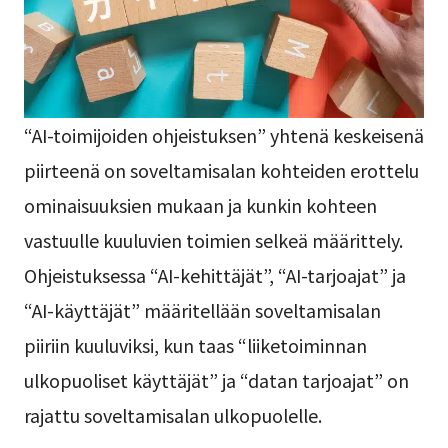
“AI-toimijoiden ohjeistuksen” yhtenä keskeisenä
piirteenä on soveltamisalan kohteiden erottelu
ominaisuuksien mukaan ja kunkin kohteen
vastuulle kuuluvien toimien selkeä määrittely.
Ohjeistuksessa “AI-kehittäjät”, “AI-tarjoajat” ja
“AI-käyttäjät” määritellään soveltamisalan
piiriin kuuluviksi, kun taas “liiketoiminnan
ulkopuoliset käyttäjät” ja “datan tarjoajat” on
rajattu soveltamisalan ulkopuolelle.