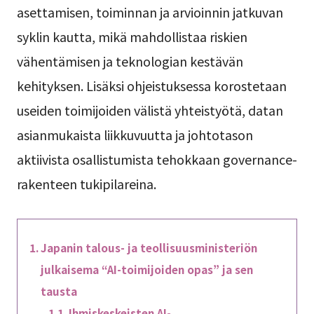
asettamisen, toiminnan ja arvioinnin jatkuvan
syklin kautta, mikä mahdollistaa riskien
vähentämisen ja teknologian kestävän
kehityksen. Lisäksi ohjeistuksessa korostetaan
useiden toimijoiden välistä yhteistyötä, datan
asianmukaista liikkuvuutta ja johtotason
aktiivista osallistumista tehokkaan governance-
rakenteen tukipilareina.
Japanin talous- ja teollisuusministeriön
julkaisema “AI-toimijoiden opas” ja sen
tausta
Ihmiskeskeisten AI-