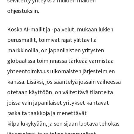
selvitetty yhteyksiä muiden maiden
ohjeistuksiin.
Koska AI-mallit ja -palvelut, mukaan lukien
perusmallit, toimivat rajat ylittävillä
markkinoilla, on japanilaisten yritysten
globaalissa toiminnassa tärkeää varmistaa
yhteentoimivuus ulkomaisten järjestelmien
kanssa. Lisäksi, jos sääntelyä jossain vaiheessa
otetaan käyttöön, on vältettävä tilanteita,
joissa vain japanilaiset yritykset kantavat
raskaita taakkoja ja menettävät
kilpailukykyään, ja sen sijaan luotava tehokas
järjestelmä, joka takaa tasapuoliset