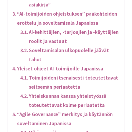
asiakirja”
“AI-toimijoiden ohjeistuksen” pääkohteiden
erottelu ja soveltamisala Japanissa
AI-kehittäjien, -tarjoajien ja -käyttäjien
roolit ja vastuut
Soveltamisalan ulkopuolelle jäävät
tahot
Yleiset ohjeet AI-toimijoille Japanissa
Toimijoiden itsenäisesti toteutettavat
seitsemän periaatetta
Yhteiskunnan kanssa yhteistyössä
toteutettavat kolme periaatetta
“Agile Governance” merkitys ja käytännön
soveltaminen Japanissa