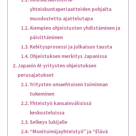
yhteiskuntaperiaatteiden pohjalta
muodostettu ajattelutapa
Aiempien ohjeistusten yhdistäminen ja
päivittäminen
Kehitysprosessi ja julkaisun tausta
Ohjeistuksen merkitys Japanissa
Japanin AI-yritysten ohjeistuksen
perusajatukset
Yritysten omaehtoisen toiminnan
tukeminen
Yhteistyö kansainvälisissä
keskusteluissa
Selkeys lukijalle
“Monitoimijayhteistyö” ja “Elävä