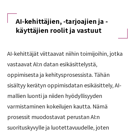
AI-kehittäjien, -tarjoajien ja -
käyttäjien roolit ja vastuut
AI-kehittäjät viittaavat niihin toimijoihin, jotka
vastaavat AI:n datan esikäsittelystä,
oppimisesta ja kehitysprosessista. Tähän
sisältyy kerätyn oppimisdatan esikäsittely, AI-
mallien luonti ja niiden hyödyllisyyden
varmistaminen kokeilujen kautta. Nämä
prosessit muodostavat perustan AI:n
suorituskyvylle ja luotettavuudelle, joten