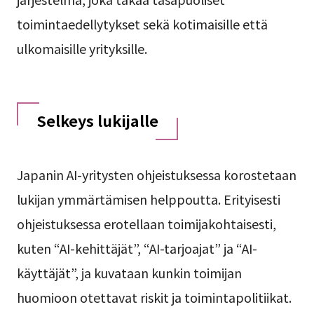
toimintaedellytykset sekä kotimaisille että
ulkomaisille yrityksille.
Selkeys lukijalle
Japanin AI-yritysten ohjeistuksessa korostetaan
lukijan ymmärtämisen helppoutta. Erityisesti
ohjeistuksessa erotellaan toimijakohtaisesti,
kuten “AI-kehittäjät”, “AI-tarjoajat” ja “AI-
käyttäjät”, ja kuvataan kunkin toimijan
huomioon otettavat riskit ja toimintapolitiikat.