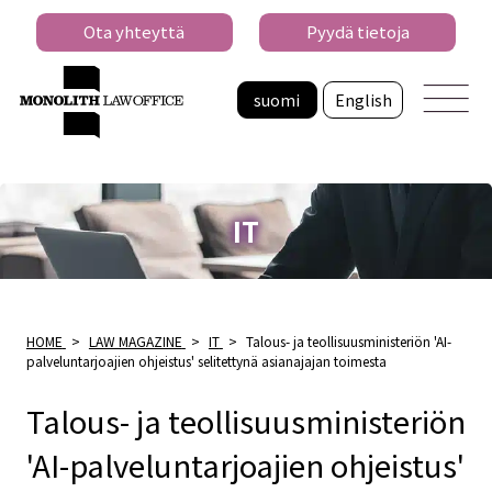
Ota yhteyttä
Pyydä tietoja
suomi
English
IT
HOME
>
LAW MAGAZINE
>
IT
>
Talous- ja teollisuusministeriön 'AI-
palveluntarjoajien ohjeistus' selitettynä asianajajan toimesta
Talous- ja teollisuusministeriön
'AI-palveluntarjoajien ohjeistus'