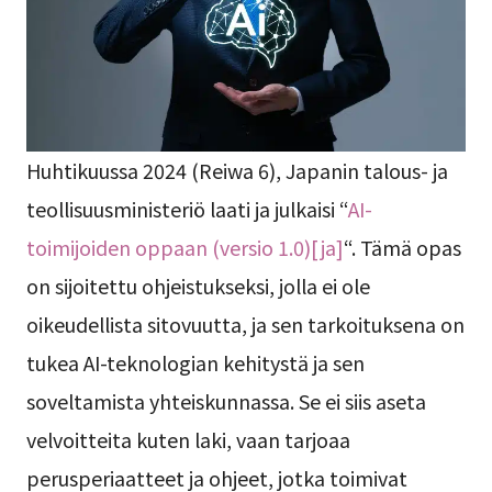
Huhtikuussa 2024 (Reiwa 6), Japanin talous- ja
teollisuusministeriö laati ja julkaisi “
AI-
toimijoiden oppaan (versio 1.0)[ja]
“. Tämä opas
on sijoitettu ohjeistukseksi, jolla ei ole
oikeudellista sitovuutta, ja sen tarkoituksena on
tukea AI-teknologian kehitystä ja sen
soveltamista yhteiskunnassa. Se ei siis aseta
velvoitteita kuten laki, vaan tarjoaa
perusperiaatteet ja ohjeet, jotka toimivat