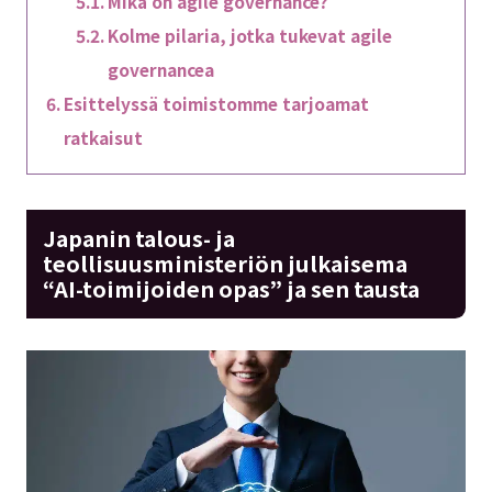
Mikä on agile governance?
Kolme pilaria, jotka tukevat agile
governancea
Esittelyssä toimistomme tarjoamat
ratkaisut
Japanin talous- ja
teollisuusministeriön julkaisema
“AI-toimijoiden opas” ja sen tausta