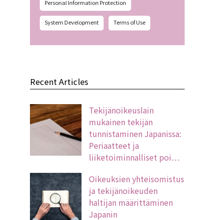
Personal Information Protection
System Development
Terms of Use
Recent Articles
Tekijänoikeuslain
mukainen tekijän
tunnistaminen Japanissa:
Periaatteet ja
liiketoiminnalliset poi…
Oikeuksien yhteisomistus
ja tekijänoikeuden
haltijan määrittäminen
Japanin