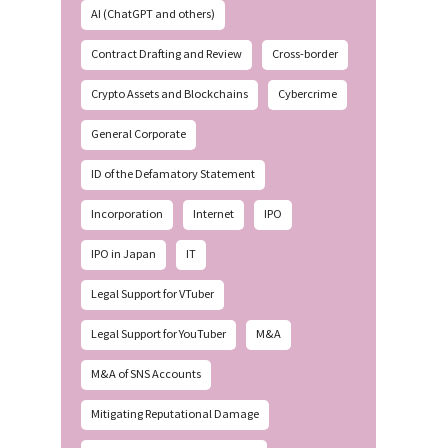
AI (ChatGPT and others)
Contract Drafting and Review
Cross-border
Crypto Assets and Blockchains
Cybercrime
General Corporate
ID of the Defamatory Statement
Incorporation
Internet
IPO
IPO in Japan
IT
Legal Support for VTuber
Legal Support for YouTuber
M&A
M&A of SNS Accounts
Mitigating Reputational Damage