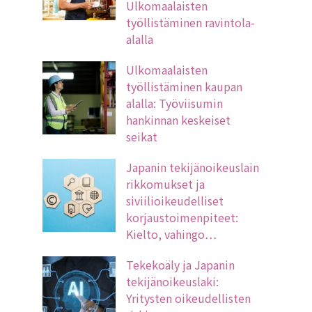
Ulkomaalaisten
työllistäminen ravintola-
alalla
Ulkomaalaisten
työllistäminen kaupan
alalla: Työviisumin
hankinnan keskeiset
seikat
Japanin tekijänoikeuslain
rikkomukset ja
siviilioikeudelliset
korjaustoimenpiteet:
Kielto, vahingo…
Tekekoäly ja Japanin
tekijänoikeuslaki:
Yritysten oikeudellisten