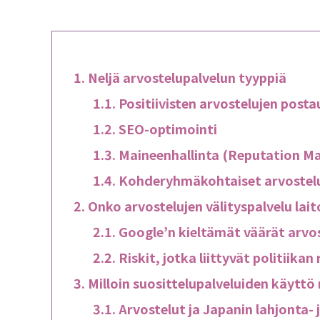
Neljä arvostelupalvelun tyyppiä
Positiivisten arvostelujen posta
SEO-optimointi
Maineenhallinta (Reputation 
Kohderyhmäkohtaiset arvostel
Onko arvostelujen välityspalvelu lai
Google’n kieltämät väärät arvo
Riskit, jotka liittyvät politiika
Milloin suosittelupalveluiden käyttö
Arvostelut ja Japanin lahjonta-