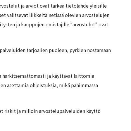
ostelut ja arviot ovat tärkeä tietolähde yleisille
et valitsevat liikkeitä netissä olevien arvostelujen
ritysten ja kauppojen omistajille “arvostelut” ovat
upalveluiden tarjoajien puoleen, pyrkien nostamaan
ja harkitsemattomasti ja käyttävät laittomia
oglen asettamia ohjeistuksia, mikä pahimmassa
set riskit ja milloin arvostelupalveluiden käyttö