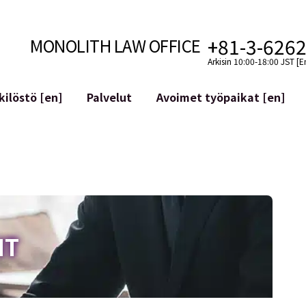
+81-3-626
MONOLITH LAW OFFICE
Arkisin 10:00-18:00 JST [E
ilöstö [en]
Palvelut
Avoimet työpaikat [en]
Internet
n]
telmäkehitys
Lakituelliset palvelut YouTuber
ehdot
Oikeudellista tukea VTubereille
aluutat ja lohkoketjut
Sosiaalisen median tilien yritys
atGPT ym.)
Maineen hallinta
kollisuus
Loukkaavan lausuman tunnista
IT