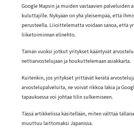
Google Mapsin ja muiden vastaavien palveluiden arv
kuluttajille. Nykyään on yhä yleisempää, että ihmis
perusteella. Liioittelematta voidaan sanoa, että y
liiketoiminnan elinehto.
Tämän vuoksi jotkut yritykset kääntyvät arvostel
nettiarvostelujaan ja houkuttelemaan asiakkaita.
Kuitenkin, jos yritykset yrittävät kerätä arvostelu
arvostelupalveluita, ne voivat rikkoa lakia ja Go
tapauksessa voi johtaa tilin sulkemiseen.
Tässä artikkelissa käsitellään, miten välttää tällai
muuttuu laittomaksi Japanissa.