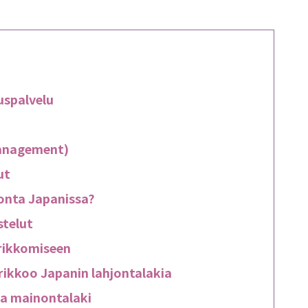
uspalvelu
Management)
ut
tonta Japanissa?
stelut
n rikkomiseen
 rikkoo Japanin lahjontalakia
 ja mainontalaki