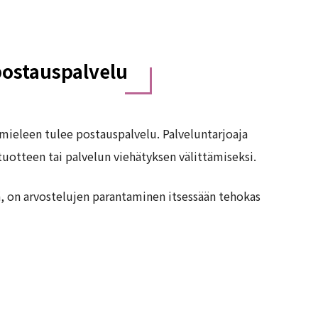
 postauspalvelu
ieleen tulee postauspalvelu. Palveluntarjoaja
tuotteen tai palvelun viehätyksen välittämiseksi.
ä, on arvostelujen parantaminen itsessään tehokas