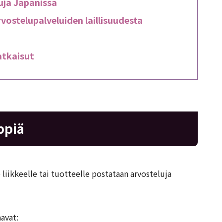
luja Japanissa
vostelupalveluiden laillisuudesta
atkaisut
ppiä
 liikkeelle tai tuotteelle postataan arvosteluja
aavat: