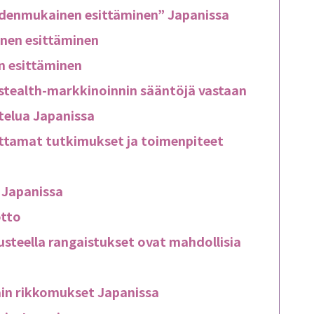
udenmukainen esittäminen” Japanissa
inen esittäminen
n esittäminen
 stealth-markkinoinnin sääntöjä vastaan
telua Japanissa
ittamat tutkimukset ja toimenpiteet
Japanissa
tto
steella rangaistukset ovat mahdollisia
lain rikkomukset Japanissa