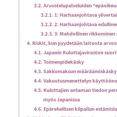
Arvostelupalveluiden “epäoike
1: Harhaanjohtava yliverta
2: Harhaanjohtava edulline
3: Mahdollinen rikkominen
Riskit, kun pyydetään laitonta arvos
Japanin Kuluttajaviraston suor
Toimenpidekäsky
Sakkomaksun määräämiskäsky 
Vakuutusmenettelyn käyttööno
Kuluttajien antaman tiedon peru
myös Japanissa
Epärehellisen kilpailun estämis