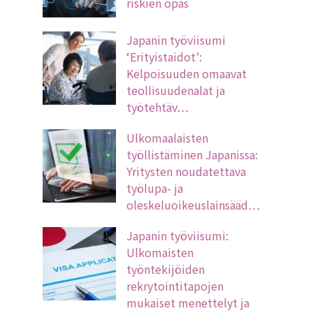
riskien opas
Japanin työviisumi
‘Erityistaidot’:
Kelpoisuuden omaavat
teollisuudenalat ja
työtehtäv…
Ulkomaalaisten
työllistäminen Japanissa:
Yritysten noudatettava
työlupa- ja
oleskeluoikeuslainsääd…
Japanin työviisumi:
Ulkomaisten
työntekijöiden
rekrytointitapojen
mukaiset menettelyt ja