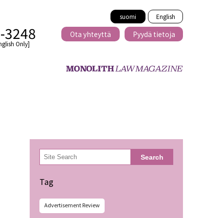
suomi
English
2-3248
Ota yhteyttä
Pyydä tietoja
nglish Only]
Rajat ylittävä
eille
kaupat
検
Search
索
minen
Tag
Advertisement Review