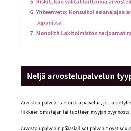
Riskit, kun välität laittomia arvoste
Yhteenveto: Konsultoi asianajajaa ar
Japanissa
Monolith Lakitoimiston tarjoamat r
Neljä arvostelupalvelun tyy
Arvostelupalvelu tarkoittaa palvelua, jossa tietylle
liikkeen omistajan tai tuotteen myyjän pyynnöstä.
Arvostelupalvelun pääasialliset palvelut ovat seur