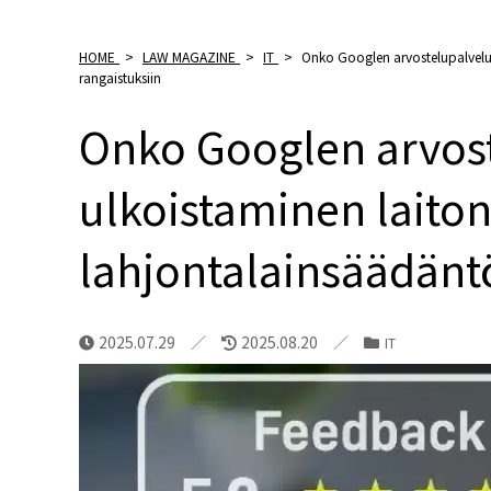
HOME
>
LAW MAGAZINE
>
IT
>
Onko Googlen arvostelupalvelui
rangaistuksiin
Onko Googlen arvos
ulkoistaminen laiton
lahjontalainsäädäntö
2025.07.29
2025.08.20
IT