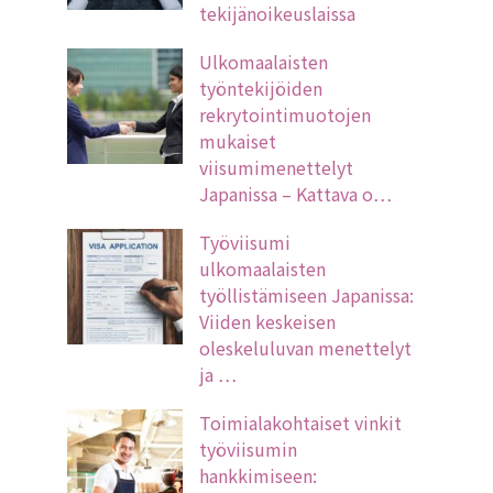
tekijänoikeuslaissa
Ulkomaalaisten
työntekijöiden
rekrytointimuotojen
mukaiset
viisumimenettelyt
Japanissa – Kattava o…
Työviisumi
ulkomaalaisten
työllistämiseen Japanissa:
Viiden keskeisen
oleskeluluvan menettelyt
ja …
Toimialakohtaiset vinkit
työviisumin
hankkimiseen: