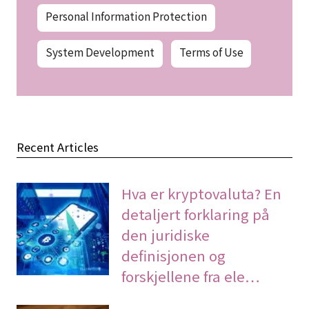
Personal Information Protection
System Development
Terms of Use
Recent Articles
Hva er kryptovaluta? En
detaljert forklaring på
den juridiske
definisjonen og
forskjellene fra ele…