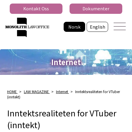
Kontakt Oss
Dokumenter
Norsk
English
Internet
HOME
>
LAW MAGAZINE
>
Internet
>
Inntektsrealiteten for VTuber
(inntekt)
Inntektsrealiteten for VTuber
(inntekt)