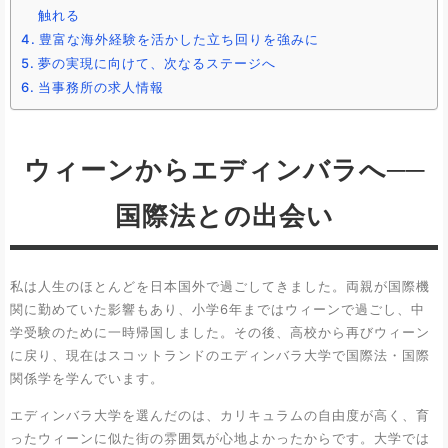
触れる
豊富な海外経験を活かした立ち回りを強みに
夢の実現に向けて、次なるステージへ
当事務所の求人情報
ウィーンからエディンバラへ──
国際法との出会い
私は人生のほとんどを日本国外で過ごしてきました。両親が国際機
関に勤めていた影響もあり、小学6年まではウィーンで過ごし、中
学受験のために一時帰国しました。その後、高校から再びウィーン
に戻り、現在はスコットランドのエディンバラ大学で国際法・国際
関係学を学んでいます。
エディンバラ大学を選んだのは、カリキュラムの自由度が高く、育
ったウィーンに似た街の雰囲気が心地よかったからです。大学では