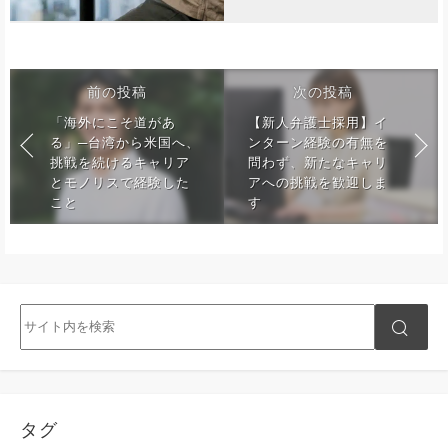
前の投稿
次の投稿
「海外にこそ道があ
【新人弁護士採用】イ
る」─台湾から米国へ、
ンターン経験の有無を
挑戦を続けるキャリア
問わず、新たなキャリ
とモノリスで経験した
アへの挑戦を歓迎しま
こと
す
タグ