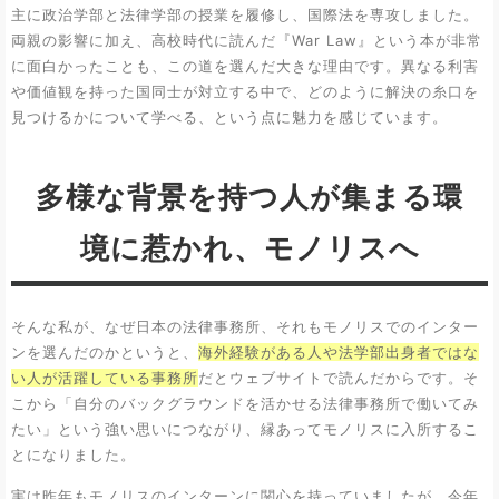
主に政治学部と法律学部の授業を履修し、国際法を専攻しました。
両親の影響に加え、高校時代に読んだ『War Law』という本が非常
に面白かったことも、この道を選んだ大きな理由です。異なる利害
や価値観を持った国同士が対立する中で、どのように解決の糸口を
見つけるかについて学べる、という点に魅力を感じています。
多様な背景を持つ人が集まる環
境に惹かれ、モノリスへ
そんな私が、なぜ日本の法律事務所、それもモノリスでのインター
ンを選んだのかというと、
海外経験がある人や法学部出身者ではな
い人が活躍している事務所
だとウェブサイトで読んだからです。そ
こから「自分のバックグラウンドを活かせる法律事務所で働いてみ
たい」という強い思いにつながり、縁あってモノリスに入所するこ
とになりました。
実は昨年もモノリスのインターンに関心を持っていましたが、今年