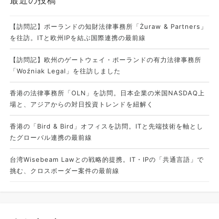
最近の投稿
【訪問記】ポーランドの知財法律事務所「Żuraw & Partners」
を往訪。ITと欧州IPを結ぶ国際連携の最前線
【訪問記】欧州のゲートウェイ・ポーランドの有力法律事務所
「Woźniak Legal」を往訪しました
香港の法律事務所「OLN」を訪問。日本企業の米国NASDAQ上
場と、アジアからの対日投資トレンドを紐解く
香港の「Bird & Bird」オフィスを訪問。ITと先端技術を軸とし
たグローバル連携の最前線
台湾Wisebeam Lawとの戦略的提携。IT・IPの「共通言語」で
挑む、クロスボーダー案件の最前線