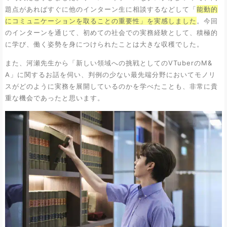
題点があればすぐに他のインターン生に相談するなどして「
能動的
にコミュニケーションを取ることの重要性」を実感しました
。今回
のインターンを通じて、初めての社会での実務経験として、積極的
に学び、働く姿勢を身につけられたことは大きな収穫でした。
また、河瀬先生から「新しい領域への挑戦としてのVTuberのM&
A」に関するお話を伺い、判例の少ない最先端分野においてモノリ
スがどのように実務を展開しているのかを学べたことも、非常に貴
重な機会であったと思います。