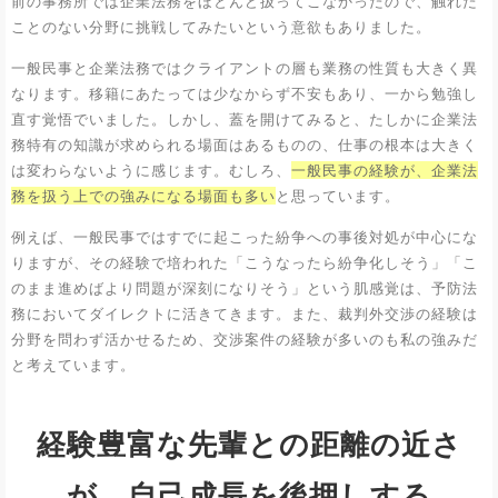
前の事務所では企業法務をほとんど扱ってこなかったので、触れた
ことのない分野に挑戦してみたいという意欲もありました。
一般民事と企業法務ではクライアントの層も業務の性質も大きく異
なります。移籍にあたっては少なからず不安もあり、一から勉強し
直す覚悟でいました。しかし、蓋を開けてみると、たしかに企業法
務特有の知識が求められる場面はあるものの、仕事の根本は大きく
は変わらないように感じます。むしろ、
一般民事の経験が、企業法
務を扱う上での強みになる場面も多い
と思っています。
例えば、一般民事ではすでに起こった紛争への事後対処が中心にな
りますが、その経験で培われた「こうなったら紛争化しそう」「こ
のまま進めばより問題が深刻になりそう」という肌感覚は、予防法
務においてダイレクトに活きてきます。また、裁判外交渉の経験は
分野を問わず活かせるため、交渉案件の経験が多いのも私の強みだ
と考えています。
経験豊富な先輩との距離の近さ
が、自己成長を後押しする