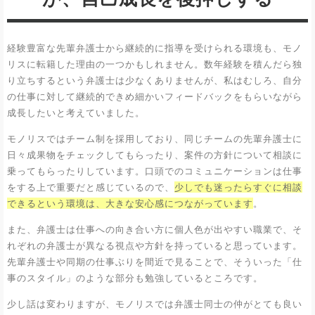
経験豊富な先輩弁護士から継続的に指導を受けられる環境も、モノ
リスに転籍した理由の一つかもしれません。数年経験を積んだら独
り立ちするという弁護士は少なくありませんが、私はむしろ、自分
の仕事に対して継続的できめ細かいフィードバックをもらいながら
成長したいと考えていました。
モノリスではチーム制を採用しており、同じチームの先輩弁護士に
日々成果物をチェックしてもらったり、案件の方針について相談に
乗ってもらったりしています。口頭でのコミュニケーションは仕事
をする上で重要だと感じているので、
少しでも迷ったらすぐに相談
できるという環境は、大きな安心感につながっています
。
また、弁護士は仕事への向き合い方に個人色が出やすい職業で、そ
れぞれの弁護士が異なる視点や方針を持っていると思っています。
先輩弁護士や同期の仕事ぶりを間近で見ることで、そういった「仕
事のスタイル」のような部分も勉強しているところです。
少し話は変わりますが、モノリスでは弁護士同士の仲がとても良い