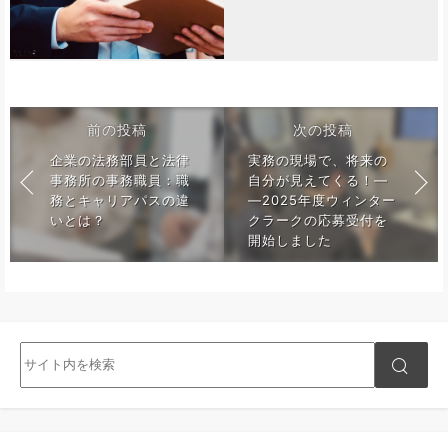
前の投稿
次の投稿
企業の法務部員と法律
実務の現場で、将来の
事務所の事務職員：職
自分が見えてくる！―
務とキャリアパスの違
―2025年度ウィンター
いとは？
クラークの応募受付を
開始しました