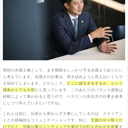
理想の弁護士像として、まず期限をしっかり守る弁護士でありたい
と考えています。弁護士の仕事は、突き詰めようと思えばいくらで
も悩めてしまいます。だからこそ、
どこに線引きをするか、という
感覚がとても大切
だと思っています。このあたりのバランス感覚は
経験によって養われると思うので、ベテランの先生方の仕事を参考
にしつつ学んでいきたいですね。
これとは別に、以前から変わらず大事にしているのは、クライアン
トとの積極的なコミュニケーションです。特に、
文面のやり取りだ
けでなく、可能な限りミーティングや電話での打ち合わせを提案
す