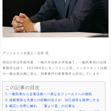
アソシエイト弁護士｜吉田 晃
明治大学法学部卒業、一橋大学法科大学院修了。一般民事系の法律
事務所を経て、2023年6月にモノリスに入所。インターネット法務
や一般企業法務に加え、刑事事件や家事事件も担当しています。
この記事の目次
一般民事から企業法務へー異なるフィールドへの挑戦
経験豊富な先輩との距離の近さが、自己成長を後押しする
幅広い分野に触れ、「量より質」の仕事を