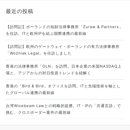
最近の投稿
【訪問記】ポーランドの知財法律事務所「Żuraw & Partners」
を往訪。ITと欧州IPを結ぶ国際連携の最前線
【訪問記】欧州のゲートウェイ・ポーランドの有力法律事務所
「Woźniak Legal」を往訪しました
香港の法律事務所「OLN」を訪問。日本企業の米国NASDAQ上
場と、アジアからの対日投資トレンドを紐解く
香港の「Bird & Bird」オフィスを訪問。ITと先端技術を軸とし
たグローバル連携の最前線
台湾Wisebeam Lawとの戦略的提携。IT・IPの「共通言語」で
挑む、クロスボーダー案件の最前線