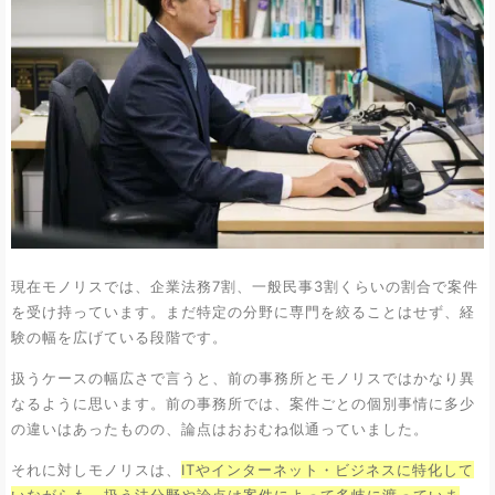
現在モノリスでは、企業法務7割、一般民事3割くらいの割合で案件
を受け持っています。まだ特定の分野に専門を絞ることはせず、経
験の幅を広げている段階です。
扱うケースの幅広さで言うと、前の事務所とモノリスではかなり異
なるように思います。前の事務所では、案件ごとの個別事情に多少
の違いはあったものの、論点はおおむね似通っていました。
それに対しモノリスは、
ITやインターネット・ビジネスに特化して