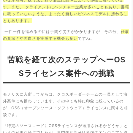
いながらも、扱う法分野や論点は案件によって多岐に渡っていま
す。また、 クライアントにベンチャー企業が多いこともあり、書籍
に載っていないような、まったく新しいビジネスモデルに携わるこ
ともあります。
一件一件を進めるのには手間や労力がかかりますが、その分、
仕事
の奥深さや面白さを実感する機会も多い
ですね。
苦戦を経て次のステップへーOS
Sライセンス案件への挑戦
モノリスに入所してからは、クロスボーダーチームの一員として海
外案件にも携わっています。その中でも特に印象に残っているの
が、OSS（オープンソース・ソフトウェア）ライセンスに関する相
談です。
「特定のソースコードにOSSライセンスが適用されるかどうか」と
いうのが主な論点でしたが、専門的な部分は所内のエンジニアと連