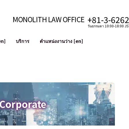
+81-3-626
MONOLITH LAW OFFICE
วันธรรมดา 10:00-18:00 JST
en]
บริการ
ตำแหน่งงานว่าง [en]
อินเทอร์เน็ต
ะบบ
การสนับสนุนทางกฎหมายสำหรับ YouT
ใช้งาน
การสนับสนุนทางกฎหมายสำหรับ VTub
ิปโตและบล็อกเชน
การควบรวมและซื้อกิจการบัญชีโซเชียลม
 ฯลฯ)
การบรรเทาความเสียหายต่อชื่อเสียง
ไซเบอร์
การระบุตัวตนของคำกล่าวหาที่เป็นการใส
 Corporate