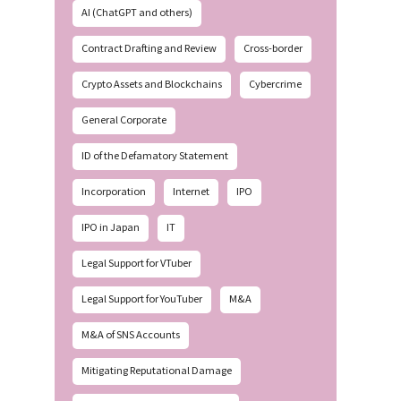
AI (ChatGPT and others)
Contract Drafting and Review
Cross-border
Crypto Assets and Blockchains
Cybercrime
General Corporate
ID of the Defamatory Statement
Incorporation
Internet
IPO
IPO in Japan
IT
Legal Support for VTuber
Legal Support for YouTuber
M&A
M&A of SNS Accounts
Mitigating Reputational Damage