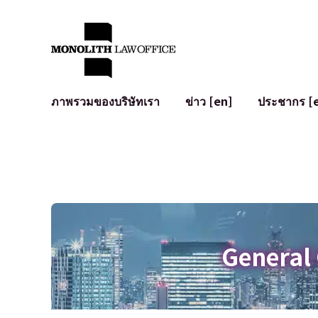
ภาพรวมของบริษัทเรา
ข่าว [en]
ประชากร [
คำทักทายจากทนายความผู้จัดการ
กฎหมายทั่วไปสำหรับบริษัท
IT
ผลกระทบทางสังคมและการมีส่วนร่วมของชุมชน [en]
การจัดทำและตรวจทานสัญญา
การพัฒนาร
พันธมิตรระดับโลก [en]
M&A
เงื่อนไขการ
การเข้าถึง
การเสนอขายหุ้น IPO ในญี่ปุ่น
สินทรัพย์คร
การป้องกันข้อมูลส่วนบุคคล
AI (ChatGPT
การตรวจสอบโฆษณา
อาชญากรรม
General