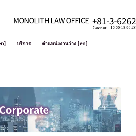
+81-3-626
MONOLITH LAW OFFICE
วันธรรมดา 10:00-18:00 JST
en]
บริการ
ตำแหน่งงานว่าง [en]
อินเทอร์เน็ต
ะบบ
การสนับสนุนทางกฎหมายสำหรับ YouT
ใช้งาน
การสนับสนุนทางกฎหมายสำหรับ VTub
ิปโตและบล็อกเชน
การควบรวมและซื้อกิจการบัญชีโซเชียลม
 ฯลฯ)
การบรรเทาความเสียหายต่อชื่อเสียง
ไซเบอร์
การระบุตัวตนของคำกล่าวหาที่เป็นการใส
 Corporate