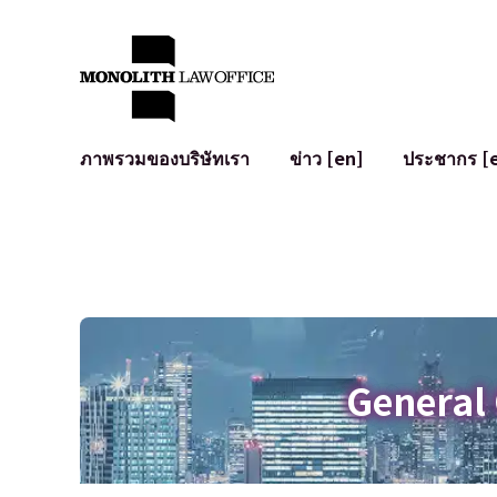
ภาพรวมของบริษัทเรา
ข่าว [en]
ประชากร [
คำทักทายจากทนายความผู้จัดการ
กฎหมายทั่วไปสำหรับบริษัท
IT
ผลกระทบทางสังคมและการมีส่วนร่วมของชุมชน [en]
การจัดทำและตรวจทานสัญญา
การพัฒนาร
พันธมิตรระดับโลก [en]
M&A
เงื่อนไขการ
การเข้าถึง
การเสนอขายหุ้น IPO ในญี่ปุ่น
สินทรัพย์คร
การป้องกันข้อมูลส่วนบุคคล
AI (ChatGPT
การตรวจสอบโฆษณา
อาชญากรรม
General