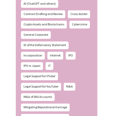
AI (ChatGPT and others)
Contract Drafting and Review
Cross-border
Crypto Assets and Blockchains
Cybercrime
General Corporate
ID of the Defamatory Statement
Incorporation
Internet
IPO
IPO in Japan
IT
Legal Support for VTuber
Legal Support for YouTuber
M&A
M&A of SNS Accounts
Mitigating Reputational Damage