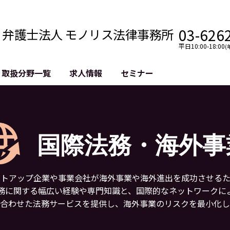
03-626
弁護士法人 モノリス法律事務所
平日10:00-18:00
(
取扱分野一覧
求人情報
セミナー
法務
クロスボーダー
風評被害対策
法務
国際法務・海外事業
デジタルタ
約整備
国際法務・日本進出
誹謗中傷等
国際法務・海外事
クチェーン
NASDAQ上場支援
上場企業等
GDPR対応支援
誹謗中傷加
法等チェック
リスティン
ートアップ企業や事業会社が海外事業や海外進出を成功させる
売対策
過去の芸能
務に関する幅広い経験や専門知識と、国際的なネットワークに
事告訴等
に合わせた法務サービスを提供し、海外事業のリスクを最小化し