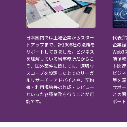
日本国内では上場企業からスター
代表弁
トアップまで、計1906社の法務を
企業経
サポートしてきました。ビジネス
Web
を理解している当事務所だからこ
端領域
そ、国外案件に関しても、適切な
ト関連
スコープを設定した上でのリーガ
ビジネ
ルリサーチ・アドバイスや、契約
等を深
書・利用規約等の作成・レビュー
サポー
といった各種業務を行うことが可
との関
能です。
ポート