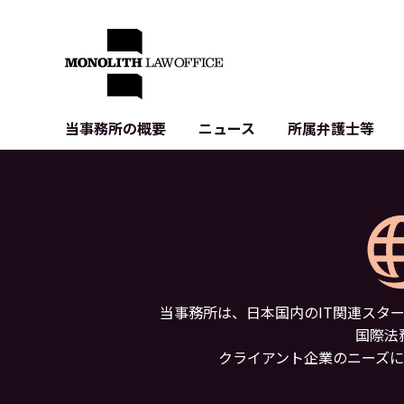
当事務所の概要
ニュース
所属弁護士等
代表弁護士の挨拶
IT・ベンチャーの企業法務
各種企業のIT・知財
当事務所のクライアントの例
契約書作成・レビュー等
システム開発関連
クライアントの声
個人情報保護法関連
アプリ等の利用規
出版書籍等
株式・M&A関連法務
暗号資産・ブロッ
アクセス
IPO（上場）支援
生成AI関連法務
記事・LPの薬機
当事務所は、日本国内のIT関連スタ
D2C等の不正転
国際法
サイバー犯罪の刑
クライアント企業のニーズ