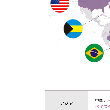
中国、
アジア
ベキス