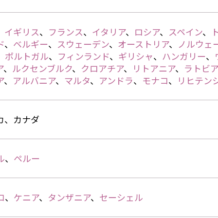
、
イギリス
、
フランス
、
イタリア
、
ロシア
、
スペイン
、
ド
、
ベルギー
、
スウェーデン
、
オーストリア
、
ノルウェ
、
ポルトガル
、
フィンランド
、
ギリシャ
、
ハンガリー
、
ア
、
ルクセンブルク
、
クロアチア
、
リトアニア
、
ラトビア
ア
、
アルバニア
、
マルタ
、
アンドラ
、
モナコ
、
リヒテン
カ、カナダ
ル
、
ペルー
コ
、
ケニア
、
タンザニア
、
セーシェル