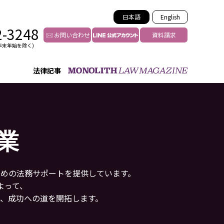
日本語
English
2-3248
お問い合わせ
資料請求
年末年始を除く)
法律記事
インフルエンサー法務
トゥー
YouTuberの法務サポート
の投稿者特定
VTuberの法務サポート
業
の風評被害対策
TikTok等ショート動画
害者の弁護
YouTube等SNSのM&A
グ汚染の削除対策
ための法務サポートを提供しています。
等活動の削除
よって、
、成功への道を開拓します。