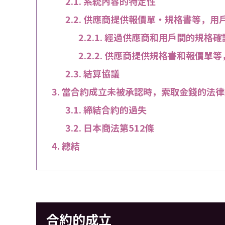
系統內容的特定性
供應商提供報價單・規格書等，用
經過供應商和用戶間的規格確
供應商提供規格書和報價單等
結算協議
當合約成立未被承認時，索取金錢的法律
締結合約的過失
日本商法第512條
總結
合約的成立