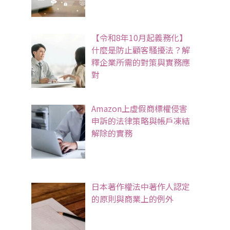
【令和8年10月起義務化】
什麼是防止顧客騷擾法？解
釋企業所需的對策與實務應
對
Amazon上虛假商標權侵害
申訴的法律策略與帳戶凍結
解除的實務
日本著作權法中著作人認定
的原則與商業上的例外