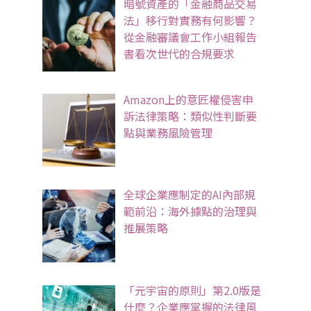
暗號資產的「金融商品交易
法」移行對實務有何影響？
從金融審議會工作小組報告
書看次世代的合規要求
Amazon上的意匠權侵害申
訴法律策略：類似性判斷要
點與業務風險管理
全球企業應制定的AI內部規
範前沿：海外據點的治理與
推展策略
「元宇宙的原則」第2.0版是
什麼？企業應掌握的法律風