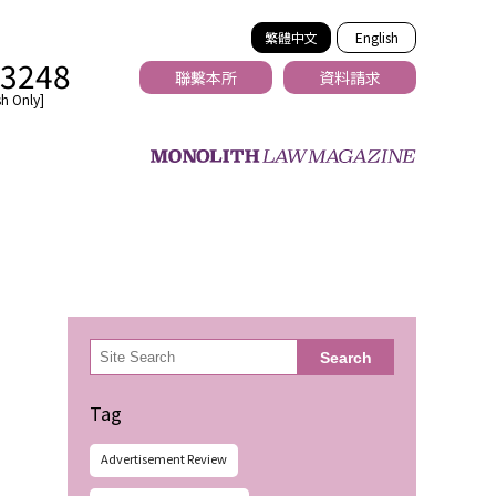
繁體中文
English
-3248
聯繫本所
資料請求
h Only]
法務
検
Search
索
Tag
Advertisement Review