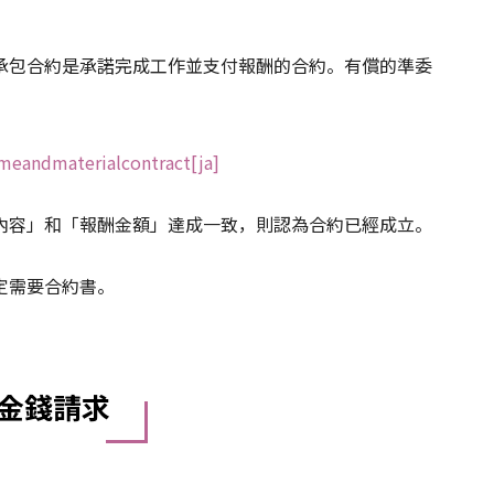
承包合約是承諾完成工作並支付報酬的合約。有償的準委
imeandmaterialcontract[ja]
內容」和「報酬金額」達成一致，則認為合約已經成立。
定需要合約書。
金錢請求