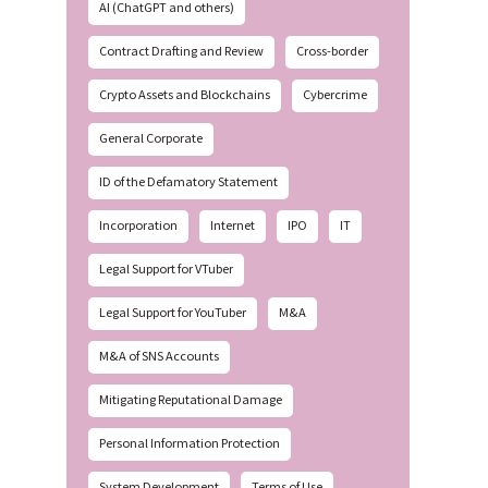
AI (ChatGPT and others)
Contract Drafting and Review
Cross-border
Crypto Assets and Blockchains
Cybercrime
General Corporate
ID of the Defamatory Statement
Incorporation
Internet
IPO
IT
Legal Support for VTuber
Legal Support for YouTuber
M&A
M&A of SNS Accounts
Mitigating Reputational Damage
Personal Information Protection
System Development
Terms of Use