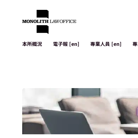
本所概況
電子報 [en]
專業人員 [en]
專
來自執行合夥人的問候
企業法務
IT
社會影響與社群參與 [en]
合約起草與審查
系統開發
全球合作夥伴聯盟 [en]
併購 (M&A)
使用條款
本所位置
日本的IPO
加密資產與
個人資料保護
AI（例如Cha
廣告審查
網絡犯罪