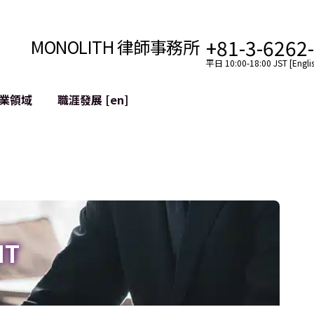
+81-3-6262
MONOLITH 律師事務所
平日 10:00-18:00 JST [Englis
業領域
職涯發展 [en]
網際網路
跨境
YouTuber法律支援
VTuber法律支援
區塊鏈
社交網絡服務帳戶的併
tGPT等)
緩解聲譽損害
IT