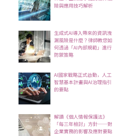
險與應用技巧解析
生成式AI導入帶來的資訊洩
漏風險是什麼？律師教您如
何透過「AI內部規範」進行
防禦策略
AI國家戰略正式啟動，人工
智慧基本計畫與AI治理指引
的要點
解讀《個人情報保護法》
「每三年檢討」方針──對
企業實務的影響及應對要點