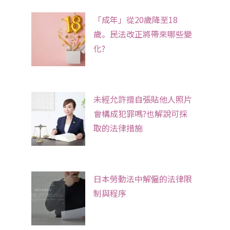
「成年」從20歲降至18
歲。民法改正將帶來哪些變
化?
未經允許擅自張貼他人照片
會構成犯罪嗎?也解說可採
取的法律措施
日本勞動法中解僱的法律限
制與程序