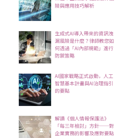
險與應用技巧解析
生成式AI導入帶來的資訊洩
漏風險是什麼？律師教您如
何透過「AI內部規範」進行
防禦策略
AI國家戰略正式啟動，人工
智慧基本計畫與AI治理指引
的要點
解讀《個人情報保護法》
「每三年檢討」方針──對
企業實務的影響及應對要點