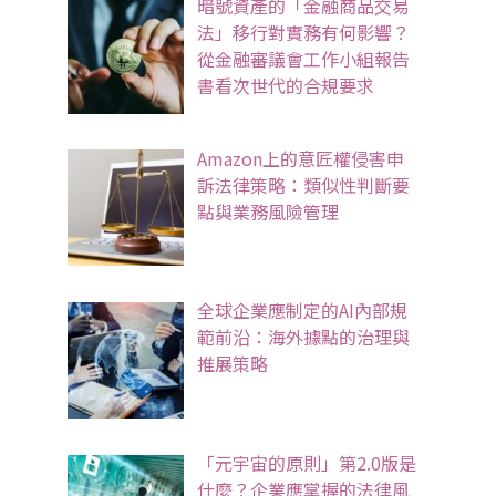
暗號資產的「金融商品交易
法」移行對實務有何影響？
從金融審議會工作小組報告
書看次世代的合規要求
Amazon上的意匠權侵害申
訴法律策略：類似性判斷要
點與業務風險管理
全球企業應制定的AI內部規
範前沿：海外據點的治理與
推展策略
「元宇宙的原則」第2.0版是
什麼？企業應掌握的法律風