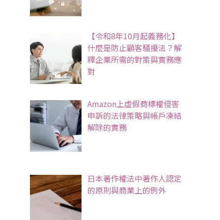
【令和8年10月起義務化】
什麼是防止顧客騷擾法？解
釋企業所需的對策與實務應
對
Amazon上虛假商標權侵害
申訴的法律策略與帳戶凍結
解除的實務
日本著作權法中著作人認定
的原則與商業上的例外