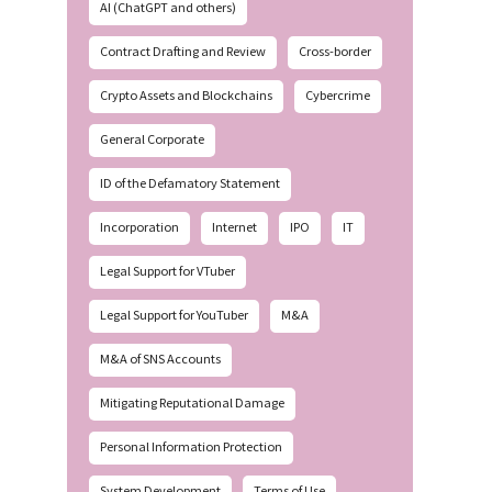
AI (ChatGPT and others)
Contract Drafting and Review
Cross-border
Crypto Assets and Blockchains
Cybercrime
General Corporate
ID of the Defamatory Statement
Incorporation
Internet
IPO
IT
Legal Support for VTuber
Legal Support for YouTuber
M&A
M&A of SNS Accounts
Mitigating Reputational Damage
Personal Information Protection
System Development
Terms of Use