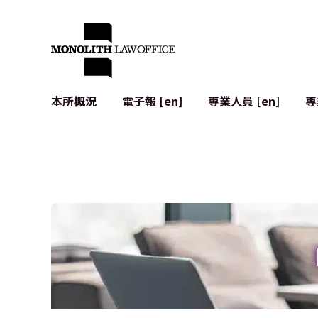
本所概況
電子報 [en]
專業人員 [en]
專
來自執行合夥人的問候
企業法務
IT
社會影響與社群參與 [en]
合約起草與審查
系統開發
全球合作夥伴聯盟 [en]
併購 (M&A)
使用條款
本所位置
日本的IPO
加密資產與
個人資料保護
AI（例如Cha
廣告審查
網絡犯罪