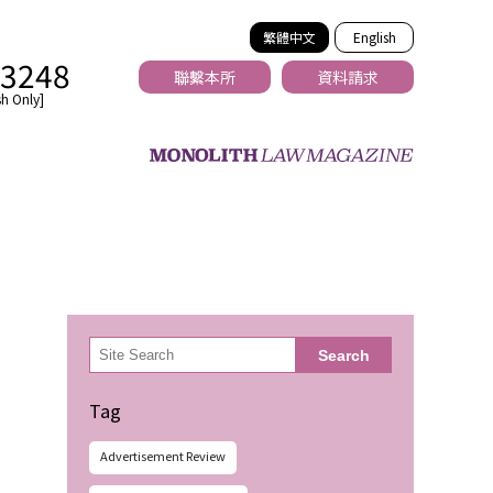
繁體中文
English
-3248
聯繫本所
資料請求
h Only]
法務
検
Search
索
Tag
Advertisement Review