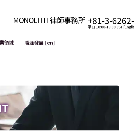
+81-3-6262
MONOLITH 律師事務所
平日 10:00-18:00 JST [Englis
業領域
職涯發展 [en]
網際網路
跨境
YouTuber法律支援
VTuber法律支援
區塊鏈
社交網絡服務帳戶的併
tGPT等)
緩解聲譽損害
IT