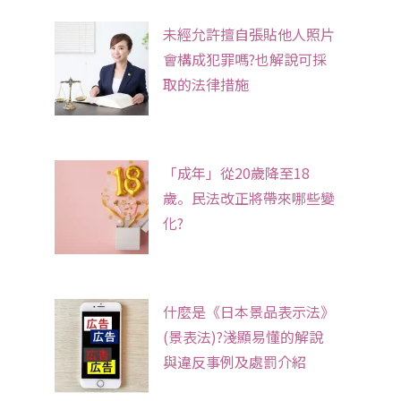
未經允許擅自張貼他人照片
會構成犯罪嗎?也解說可採
取的法律措施
「成年」從20歲降至18
歲。民法改正將帶來哪些變
化?
什麼是《日本景品表示法》
(景表法)?淺顯易懂的解說
與違反事例及處罰介紹