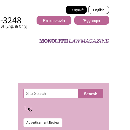
Ελληνικά
English
2-3248
Επικοινωνία
Έγγραφα
ST [English Only]
Διασυνοριακό
検
Search
索
ωσης
Tag
Advertisement Review