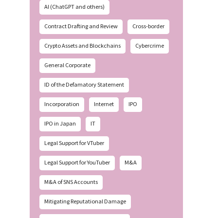
AI (ChatGPT and others)
Contract Drafting and Review
Cross-border
Crypto Assets and Blockchains
Cybercrime
General Corporate
ID of the Defamatory Statement
Incorporation
Internet
IPO
IPO in Japan
IT
Legal Support for VTuber
Legal Support for YouTuber
M&A
M&A of SNS Accounts
Mitigating Reputational Damage