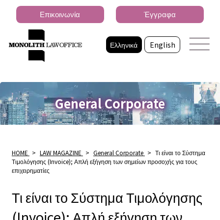
Επικοινωνία
Έγγραφα
Ελληνικά
English
General Corporate
HOME
>
LAW MAGAZINE
>
General Corporate
>
Τι είναι το Σύστημα
Τιμολόγησης (Invoice); Απλή εξήγηση των σημείων προσοχής για τους
επιχειρηματίες
Τι είναι το Σύστημα Τιμολόγησης
(Invoice); Απλή εξήγηση των