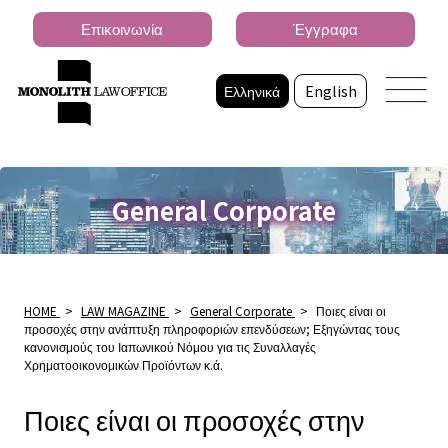
Επικοινωνία
Έγγραφα
Ελληνικά
English
General Corporate
HOME
>
LAW MAGAZINE
>
General Corporate
>
Ποιες είναι οι
προσοχές στην ανάπτυξη πληροφοριών επενδύσεων; Εξηγώντας τους
κανονισμούς του Ιαπωνικού Νόμου για τις Συναλλαγές
Χρηματοοικονομικών Προϊόντων κ.ά.
Ποιες είναι οι προσοχές στην