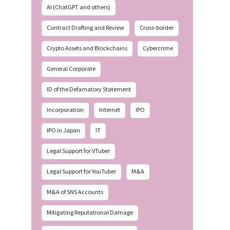
AI (ChatGPT and others)
Contract Drafting and Review
Cross-border
Crypto Assets and Blockchains
Cybercrime
General Corporate
ID of the Defamatory Statement
Incorporation
Internet
IPO
IPO in Japan
IT
Legal Support for VTuber
Legal Support for YouTuber
M&A
M&A of SNS Accounts
Mitigating Reputational Damage