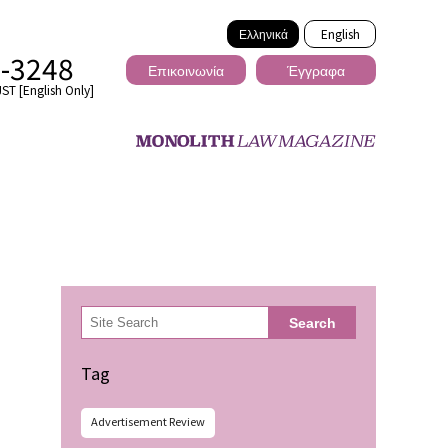
Ελληνικά
English
2-3248
Επικοινωνία
Έγγραφα
ST [English Only]
Διασυνοριακό
検
Search
索
ωσης
Tag
Advertisement Review