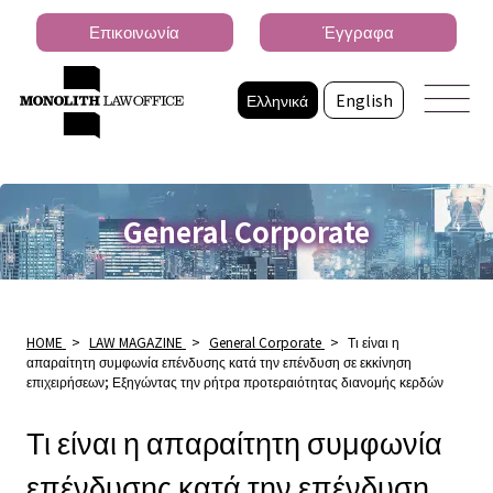
Επικοινωνία
Έγγραφα
Ελληνικά
English
General Corporate
HOME
>
LAW MAGAZINE
>
General Corporate
>
Τι είναι η
απαραίτητη συμφωνία επένδυσης κατά την επένδυση σε εκκίνηση
επιχειρήσεων; Εξηγώντας την ρήτρα προτεραιότητας διανομής κερδών
Τι είναι η απαραίτητη συμφωνία
επένδυσης κατά την επένδυση