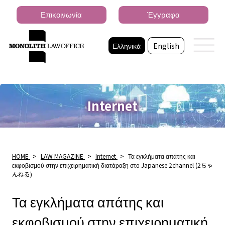
Επικοινωνία
Έγγραφα
Ελληνικά
English
Internet
HOME
>
LAW MAGAZINE
>
Internet
>
Τα εγκλήματα απάτης και
εκφοβισμού στην επιχειρηματική διατάραξη στο Japanese 2channel (2ちゃ
んねる)
Τα εγκλήματα απάτης και
εκφοβισμού στην επιχειρηματική