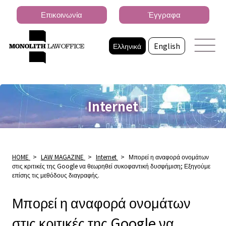
Επικοινωνία
Έγγραφα
Ελληνικά
English
Internet
HOME
>
LAW MAGAZINE
>
Internet
>
Μπορεί η αναφορά ονομάτων
στις κριτικές της Google να θεωρηθεί συκοφαντική δυσφήμιση; Εξηγούμε
επίσης τις μεθόδους διαγραφής.
Μπορεί η αναφορά ονομάτων
στις κριτικές της Google να