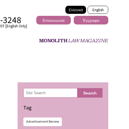
Ελληνικά
English
2-3248
Επικοινωνία
Έγγραφα
ST [English Only]
Διασυνοριακό
検
Search
索
ωσης
Tag
Advertisement Review