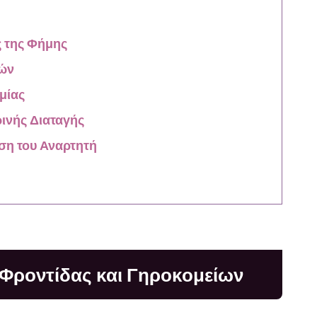
 της Φήμης
κών
μίας
ινής Διαταγής
ηση του Αναρτητή
Φροντίδας και Γηροκομείων