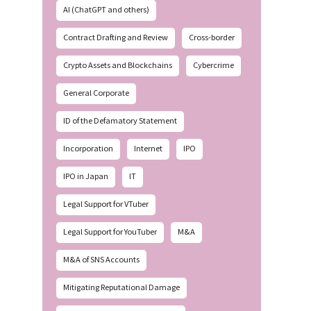
AI (ChatGPT and others)
Contract Drafting and Review
Cross-border
Crypto Assets and Blockchains
Cybercrime
General Corporate
ID of the Defamatory Statement
Incorporation
Internet
IPO
IPO in Japan
IT
Legal Support for VTuber
Legal Support for YouTuber
M&A
M&A of SNS Accounts
Mitigating Reputational Damage