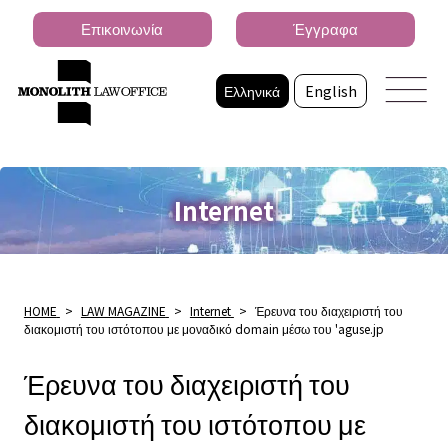
Επικοινωνία
Έγγραφα
Ελληνικά
English
Internet
HOME
>
LAW MAGAZINE
>
Internet
>
Έρευνα του διαχειριστή του
διακομιστή του ιστότοπου με μοναδικό domain μέσω του 'aguse.jp
Έρευνα του διαχειριστή του
διακομιστή του ιστότοπου με