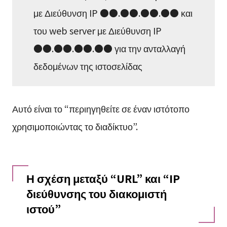
με Διεύθυνση IP ●●.●●.●●.●● και
του web server με Διεύθυνση IP
●●.●●.●●.●● για την ανταλλαγή
δεδομένων της ιστοσελίδας
Αυτό είναι το “περιηγηθείτε σε έναν ιστότοπο
χρησιμοποιώντας το διαδίκτυο”.
Η σχέση μεταξύ “URL” και “IP
διεύθυνσης του διακομιστή
ιστού”