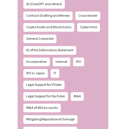
AI (ChatGPT and others)
Contract Drafting and Review
Cross-border
Crypto Assets and Blockchains
Cybercrime
General Corporate
ID of the Defamatory Statement
Incorporation
Internet
IPO
IPO in Japan
IT
Legal Support for VTuber
Legal Support for YouTuber
M&A
M&A of SNS Accounts
Mitigating Reputational Damage