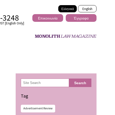
Ελληνικά
English
2-3248
Επικοινωνία
Έγγραφα
ST [English Only]
Διασυνοριακό
検
Search
索
ωσης
Tag
Advertisement Review