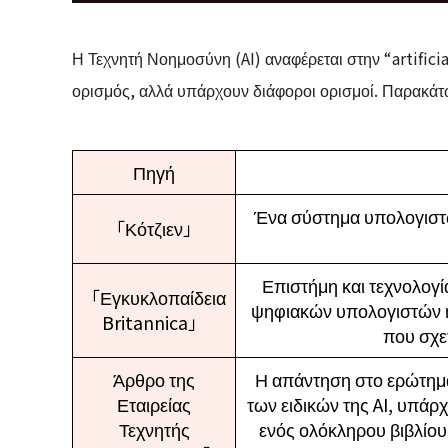
Η Τεχνητή Νοημοσύνη (AI) αναφέρεται στην “artificia
ορισμός, αλλά υπάρχουν διάφοροι ορισμοί. Παρακάτω
Πηγή
Ένα σύστημα υπολογιστώ
「Κότζιεν」
Επιστήμη και τεχνολογία
「Εγκυκλοπαίδεια
ψηφιακών υπολογιστών ή
Britannica」
που σχετ
Άρθρο της
Η απάντηση στο ερώτημα “
Εταιρείας
των ειδικών της AI, υπάρχ
Τεχνητής
ενός ολόκληρου βιβλίου,