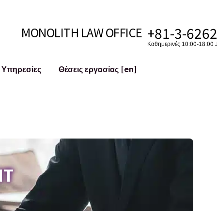
+81-3-626
MONOLITH LAW OFFICE
Καθημερινές 10:00-18:00 J
Υπηρεσίες
Θέσεις εργασίας [en]
Ίντερνετ
 [en]
υστημάτων
Νομική Υποστήριξη για YouTuber
ς
Νομική Υποστήριξη για VTuber
ματα και
Εξαγορές και Συγχωνεύσεις (M&A)
Λογαριασμών στα Κοινωνικά Δίκτυα
 κ.λπ.)
Μείωση Ζημιάς Φήμης
IT
ό Έγκλημα
Ταυτοποίηση της Δυσφημιστικής Δήλ