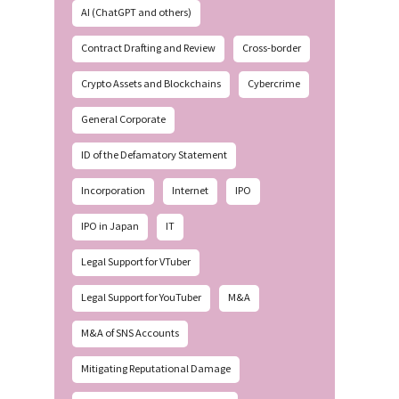
AI (ChatGPT and others)
Contract Drafting and Review
Cross-border
Crypto Assets and Blockchains
Cybercrime
General Corporate
ID of the Defamatory Statement
Incorporation
Internet
IPO
IPO in Japan
IT
Legal Support for VTuber
Legal Support for YouTuber
M&A
M&A of SNS Accounts
Mitigating Reputational Damage