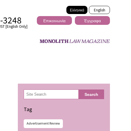
Ελληνικά
English
2-3248
Επικοινωνία
Έγγραφα
ST [English Only]
Διασυνοριακό
検
Search
索
ωσης
Tag
Advertisement Review