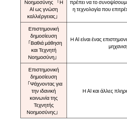
Νοημοσύνης 「Η
πρέπει να το συνοψίσουμε
AI ως γνώση
η τεχνολογία που επιτρέ
καλλιέργειας」
Επιστημονική
δημοσίευση
Η AI είναι ένας επιστημο
「Βαθιά μάθηση
μηχανισ
και Τεχνητή
Νοημοσύνη」
Επιστημονική
δημοσίευση
「Ψάχνοντας για
την ιδανική
Η AI και άλλες πληρ
κοινωνία της
Τεχνητής
Νοημοσύνης」