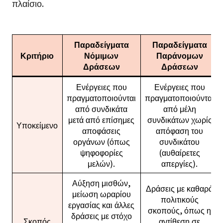
πλαίσιο.
Παραδείγματα
Παραδείγματα
Κριτήριο
Νόμιμων
Παράνομων
Δράσεων
Δράσεων
Ενέργειες που
Ενέργειες που
πραγματοποιούνται
πραγματοποιούνται
από συνδικάτα
από μέλη
μετά από επίσημες
συνδικάτων χωρίς
Υποκείμενο
αποφάσεις
απόφαση του
οργάνων (όπως
συνδικάτου
ψηφοφορίες
(αυθαίρετες
μελών).
απεργίες).
Αύξηση μισθών,
Δράσεις με καθαρά
μείωση ωραρίου
πολιτικούς
εργασίας και άλλες
σκοπούς, όπως η
δράσεις με στόχο
Σκοπός
αντίθεση σε