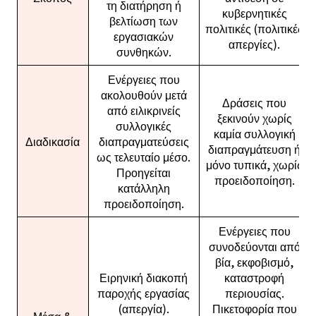
τη διατήρηση ή
κυβερνητικές
βελτίωση των
πολιτικές (πολιτικές
εργασιακών
απεργίες).
συνθηκών.
Ενέργειες που
ακολουθούν μετά
Δράσεις που
από ειλικρινείς
ξεκινούν χωρίς
συλλογικές
καμία συλλογική
Διαδικασία
διαπραγματεύσεις
διαπραγμάτευση ή
ως τελευταίο μέσο.
μόνο τυπικά, χωρίς
Προηγείται
προειδοποίηση.
κατάλληλη
προειδοποίηση.
Ενέργειες που
συνοδεύονται από
βία, εκφοβισμό,
Ειρηνική διακοπή
καταστροφή
παροχής εργασίας
περιουσίας.
(απεργία).
Πικετοφορία που