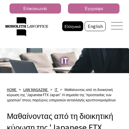
Επικοινωνία
Έγγραφα
Ελληνικά
English
IT
HOME
>
LAW MAGAZINE
>
IT
>
Μαθαίνοντας από τη διοικητική
κύρωση της 'Japanese FTX Japan': Η σημασία της 'προστασίας των
χρηστών' στους παρόχους υπηρεσιών ανταλλαγής κρυπτονομισμάτων
Μαθαίνοντας από τη διοικητική
κύρωση της 'Japanese FTX