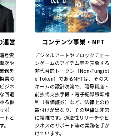
の運営
コンテンツ事業・NFT
暗号資
デジタルアートやブロックチェー
取次や
ンゲームのアイテム等を表象する
業務を
非代替的トークン（Non-Fungibl
換業の
e Token）であるNFTは、そのス
ビジネ
キームの設計次第で、暗号資産・
な回避
前払式支払手段・電子記録移転権
ゆる仮
利（有価証券）など、法律上の位
サポー
置付けが異なり、その規律は非常
ートと
に複雑です。適法性リサーチやビ
す。
ジネスのサポート等の業務を手が
けています。