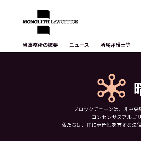
当事務所の概要
ニュース
所属弁護士等
代表弁護士の挨拶
IT・ベンチャーの企業法務
各種企業のIT・知財
当事務所のクライアントの例
契約書作成・レビュー等
システム開発関連
クライアントの声
個人情報保護法関連
アプリ等の利用規
出版書籍等
株式・M&A関連法務
暗号資産・ブロッ
アクセス
IPO（上場）支援
生成AI関連法務
記事・LPの薬機
ブロックチェーンは、非中央
D2C等の不正転
コンセンサスアルゴリ
サイバー犯罪の刑
私たちは、ITに専門性を有する法