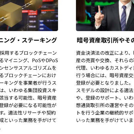
ニング・ステーキング
暗号資産取引所やそ
を採用するブロックチェーン
資金決済法の改正により、
るマイニング、PoSやDPoS
産の売買や交換、それらの
ンセンサスアルゴリズムを
代理、いわゆるカストディ
るブロックチェーンにおけ
行う場合には、暗号資産交
ーキングを事業者が行うス
登録が必要となりました。
は、いわゆる集団投資スキ
スモデルの設計による適法
該当する可能性、暗号資産
や、登録のサポート、いわ
登録が必要になる可能性が
想通貨取引所の運営やその
す。適法性リサーチや契約
トを行う企業の継続的サポ
成といった業務を手がけて
いった業務を手がけていま
。