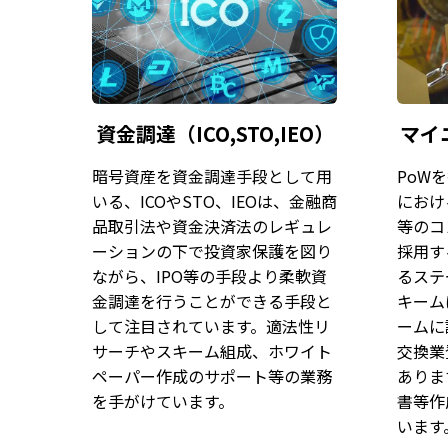
資金調達（ICO,STO,IEO）
マイ
暗号資産を資金調達手段として用
PoW
いる、ICOやSTO、IEOは、金融商
におけ
品取引法や資金決済法のレギュレ
等のコ
ーションの下で投資家保護を図り
採用す
ながら、IPO等の手段より柔軟資
るステ
金調達を行うことができる手段と
キーム
して注目されています。適法性リ
ームに
サーチやスキーム組成、ホワイト
交換業
ペーパー作成のサポート等の業務
ありま
を手がけています。
書等作
います