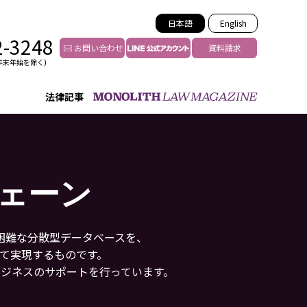
日本語
English
2-3248
お問い合わせ
資料請求
年末年始を除く)
法律記事
インフルエンサー法務
トゥー
YouTuberの法務サポート
の投稿者特定
VTuberの法務サポート
ェーン
の風評被害対策
TikTok等ショート動画
害者の弁護
YouTube等SNSのM&A
グ汚染の削除対策
困難な分散型データベースを、
等活動の削除
って実現するものです。
ビジネスのサポートを行っています。