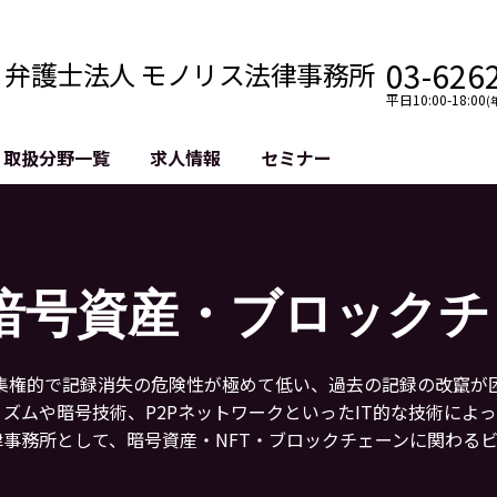
03-626
弁護士法人 モノリス法律事務所
平日10:00-18:00
(
取扱分野一覧
求人情報
セミナー
法務
クロスボーダー
風評被害対策
法務
国際法務・海外事業
デジタルタ
約整備
国際法務・日本進出
誹謗中傷等
暗号資産・ブロックチ
クチェーン
NASDAQ上場支援
上場企業等
GDPR対応支援
誹謗中傷加
法等チェック
リスティン
集権的で記録消失の危険性が極めて低い、過去の記録の改竄が
売対策
過去の芸能
ズムや暗号技術、P2PネットワークといったIT的な技術によ
事告訴等
律事務所として、暗号資産・NFT・ブロックチェーンに関わる