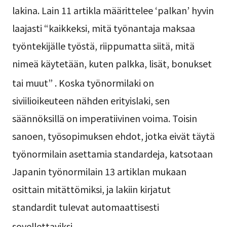
lakina. Lain 11 artikla määrittelee ‘palkan’ hyvin
laajasti “kaikkeksi, mitä työnantaja maksaa
työntekijälle työstä, riippumatta siitä, mitä
nimeä käytetään, kuten palkka, lisät, bonukset
tai muut”
. Koska työnormilaki on
siviilioikeuteen nähden erityislaki, sen
säännöksillä on imperatiivinen voima. Toisin
sanoen, työsopimuksen ehdot, jotka eivät täytä
työnormilain asettamia standardeja, katsotaan
Japanin työnormilain 13 artiklan mukaan
osittain mitättömiksi, ja lakiin kirjatut
standardit tulevat automaattisesti
sovellettaviksi
.