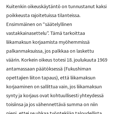
Kuitenkin oikeuskäytäntö on tunnustanut kaksi
poikkeusta rajoitetuissa tilanteissa.
Ensimmäinen on “säätelyllinen
vastakkainasettelu”. Tämä tarkoittaa
liikamaksun korjaamista myöhemmissä
palkanmaksuissa, jos palkkaa on laskettu
väärin. Korkein oikeus totesi 18. joulukuuta 1969
antamassaan päätöksessä (Fukushiman
opettajien liiton tapaus), että liikamaksun
korjaaminen on sallittua vain, jos liikamaksun
synty ja korjaus ovat kohtuullisesti yhteydessä
toisiinsa ja jos vähennettävä summa on niin
pieni, ettei se uhkaa työntekijän taloudellista