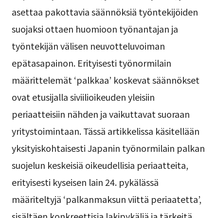
asettaa pakottavia säännöksiä työntekijöiden
suojaksi ottaen huomioon työnantajan ja
työntekijän välisen neuvotteluvoiman
epätasapainon. Erityisesti työnormilain
määrittelemät ‘palkkaa’ koskevat säännökset
ovat etusijalla siviilioikeuden yleisiin
periaatteisiin nähden ja vaikuttavat suoraan
yritystoimintaan. Tässä artikkelissa käsitellään
yksityiskohtaisesti Japanin työnormilain palkan
suojelun keskeisiä oikeudellisia periaatteita,
erityisesti kyseisen lain 24. pykälässä
määriteltyjä ‘palkanmaksun viittä periaatetta’,
sisältäen konkreettisia lakipykäliä ja tärkeitä