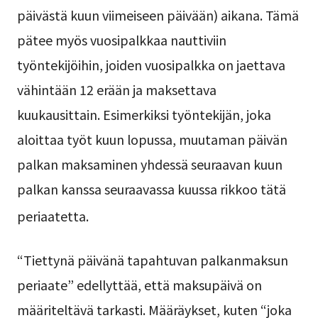
päivästä kuun viimeiseen päivään) aikana. Tämä
pätee myös vuosipalkkaa nauttiviin
työntekijöihin, joiden vuosipalkka on jaettava
vähintään 12 erään ja maksettava
kuukausittain. Esimerkiksi työntekijän, joka
aloittaa työt kuun lopussa, muutaman päivän
palkan maksaminen yhdessä seuraavan kuun
palkan kanssa seuraavassa kuussa rikkoo tätä
periaatetta.
“Tiettynä päivänä tapahtuvan palkanmaksun
periaate” edellyttää, että maksupäivä on
määriteltävä tarkasti. Määräykset, kuten “joka