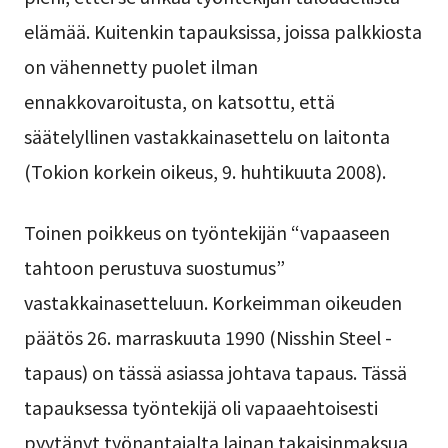
elämää. Kuitenkin tapauksissa, joissa palkkiosta
on vähennetty puolet ilman
ennakkovaroitusta, on katsottu, että
säätelyllinen vastakkainasettelu on laitonta
(Tokion korkein oikeus, 9. huhtikuuta 2008).
Toinen poikkeus on työntekijän “vapaaseen
tahtoon perustuva suostumus”
vastakkainasetteluun. Korkeimman oikeuden
päätös 26. marraskuuta 1990 (Nisshin Steel -
tapaus) on tässä asiassa johtava tapaus. Tässä
tapauksessa työntekijä oli vapaaehtoisesti
pyytänyt työnantajalta lainan takaisinmaksua