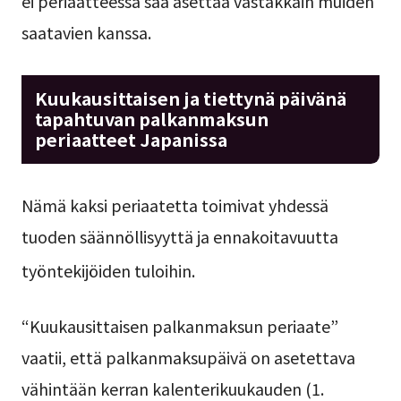
ei periaatteessa saa asettaa vastakkain muiden
saatavien kanssa.
Kuukausittaisen ja tiettynä päivänä
tapahtuvan palkanmaksun
periaatteet Japanissa
Nämä kaksi periaatetta toimivat yhdessä
tuoden säännöllisyyttä ja ennakoitavuutta
työntekijöiden tuloihin.
“Kuukausittaisen palkanmaksun periaate”
vaatii, että palkanmaksupäivä on asetettava
vähintään kerran kalenterikuukauden (1.