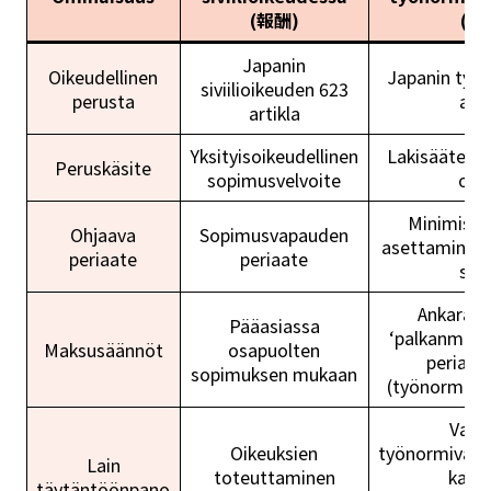
(報酬)
(賃
Japanin
Oikeudellinen
Japanin työn
siviilioikeuden 623
perusta
arti
artikla
Yksityisoikeudellinen
Lakisääteise
Peruskäsite
sopimusvelvoite
oik
Minimista
Ohjaava
Sopimusvapauden
asettaminen 
periaate
periaate
suo
Ankarat 
Pääasiassa
‘palkanmaks
Maksusäännöt
osapuolten
periaat
sopimuksen mukaan
(työnormilain
Valv
Oikeuksien
työnormivalv
Lain
toteuttaminen
kautt
täytäntöönpano