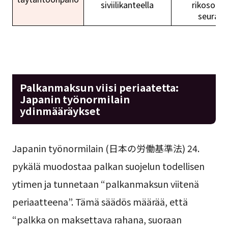
siviilikanteella
rikosoike
seuraa
Palkanmaksun viisi periaatetta:
Japanin työnormilain
ydinmääräykset
Japanin työnormilain (日本の労働基準法) 24.
pykälä muodostaa palkan suojelun todellisen
ytimen ja tunnetaan “palkanmaksun viitenä
periaatteena”. Tämä säädös määrää, että
“palkka on maksettava rahana, suoraan