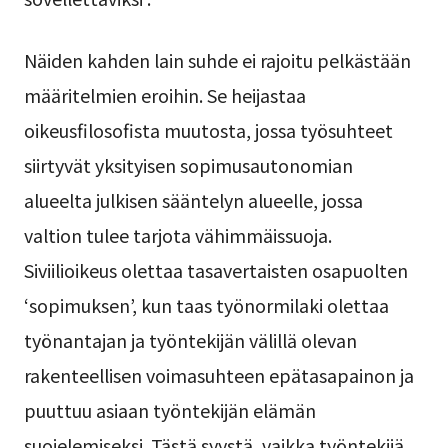
Näiden kahden lain suhde ei rajoitu pelkästään
määritelmien eroihin. Se heijastaa
oikeusfilosofista muutosta, jossa työsuhteet
siirtyvät yksityisen sopimusautonomian
alueelta julkisen sääntelyn alueelle, jossa
valtion tulee tarjota vähimmäissuoja.
Siviilioikeus olettaa tasavertaisten osapuolten
‘sopimuksen’, kun taas työnormilaki olettaa
työnantajan ja työntekijän välillä olevan
rakenteellisen voimasuhteen epätasapainon ja
puuttuu asiaan työntekijän elämän
suojelemiseksi. Tästä syystä, vaikka työntekijä