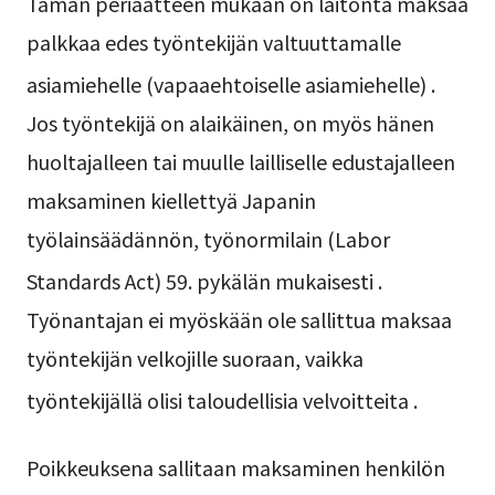
Tämän periaatteen mukaan on laitonta maksaa
palkkaa edes työntekijän valtuuttamalle
asiamiehelle (vapaaehtoiselle asiamiehelle)
.
Jos työntekijä on alaikäinen, on myös hänen
huoltajalleen tai muulle lailliselle edustajalleen
maksaminen kiellettyä Japanin
työlainsäädännön, työnormilain (Labor
Standards Act) 59. pykälän mukaisesti
.
Työnantajan ei myöskään ole sallittua maksaa
työntekijän velkojille suoraan, vaikka
työntekijällä olisi taloudellisia velvoitteita
.
Poikkeuksena sallitaan maksaminen henkilön