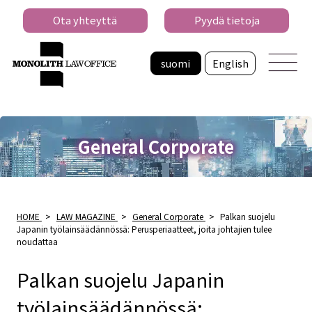
Ota yhteyttä
Pyydä tietoja
suomi
English
General Corporate
HOME
>
LAW MAGAZINE
>
General Corporate
>
Palkan suojelu
Japanin työlainsäädännössä: Perusperiaatteet, joita johtajien tulee
noudattaa
Palkan suojelu Japanin
työlainsäädännössä: