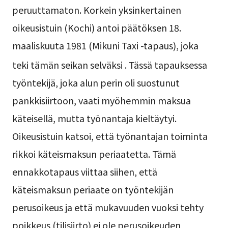
peruuttamaton. Korkein yksinkertainen
oikeusistuin (Kochi) antoi päätöksen 18.
maaliskuuta 1981 (Mikuni Taxi -tapaus), joka
teki tämän seikan selväksi
. Tässä tapauksessa
työntekijä, joka alun perin oli suostunut
pankkisiirtoon, vaati myöhemmin maksua
käteisellä, mutta työnantaja kieltäytyi.
Oikeusistuin katsoi, että työnantajan toiminta
rikkoi käteismaksun periaatetta. Tämä
ennakkotapaus viittaa siihen, että
käteismaksun periaate on työntekijän
perusoikeus ja että mukavuuden vuoksi tehty
poikkeus (tilisiirto) ei ole perusoikeuden