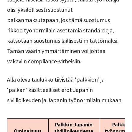
olisi yksilöllisesti suostunut
palkanmaksutapaan, jos tämä suostumus
rikkoo työnormilain asettamia standardeja,
katsotaan suostumus laillisesti mitättömäksi.
Tämän väärin ymmärtäminen voi johtaa
vakaviin compliance-virheisiin.
Alla oleva taulukko tiivistää ‘palkkion’ ja
‘palkan’ käsitteelliset erot Japanin
siviilioikeuden ja Japanin työnormilain mukaan.
Palkkio Japanin
Palkka 
Ominaisuus
siviilioikeudessa
työnormila