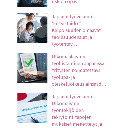
riskien opas
Japanin työviisumi
‘Erityistaidot’:
Kelpoisuuden omaavat
teollisuudenalat ja
työtehtäv…
Ulkomaalaisten
työllistäminen Japanissa:
Yritysten noudatettava
työlupa- ja
oleskeluoikeuslainsääd…
Japanin työviisumi:
Ulkomaisten
työntekijöiden
rekrytointitapojen
mukaiset menettelyt ja