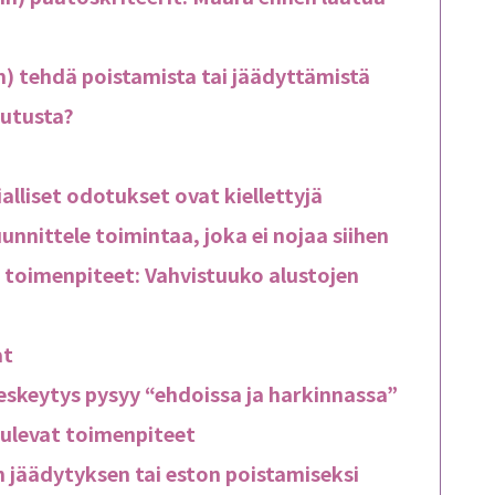
 tehdä poistamista tai jäädyttämistä
kutusta?
ialliset odotukset ovat kiellettyjä
uunnittele toimintaa, joka ei nojaa siihen
toimenpiteet: Vahvistuuko alustojen
at
eskeytys pysyy “ehdoissa ja harkinnassa”
tulevat toimenpiteet
n jäädytyksen tai eston poistamiseksi