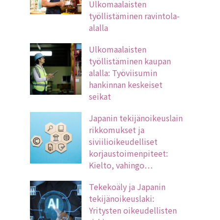
Ulkomaalaisten
työllistäminen ravintola-
alalla
Ulkomaalaisten
työllistäminen kaupan
alalla: Työviisumin
hankinnan keskeiset
seikat
Japanin tekijänoikeuslain
rikkomukset ja
siviilioikeudelliset
korjaustoimenpiteet:
Kielto, vahingo…
Tekekoäly ja Japanin
tekijänoikeuslaki:
Yritysten oikeudellisten