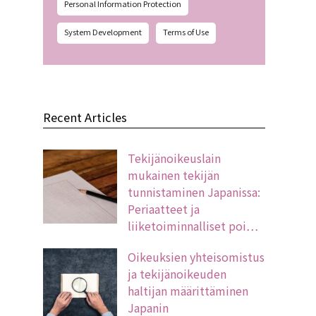
Personal Information Protection
System Development
Terms of Use
Recent Articles
Tekijänoikeuslain
mukainen tekijän
tunnistaminen Japanissa:
Periaatteet ja
liiketoiminnalliset poi…
Oikeuksien yhteisomistus
ja tekijänoikeuden
haltijan määrittäminen
Japanin