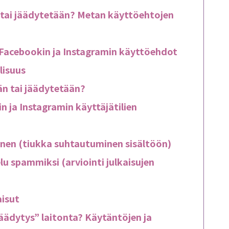
än tai jäädytetään? Metan käyttöehtojen
ä Facebookin ja Instagramin käyttöehdot
lisuus
än tai jäädytetään?
in ja Instagramin käyttäjätilien
inen (tiukka suhtautuminen sisältöön)
elu spammiksi (arviointi julkaisujen
aisut
äädytys” laitonta? Käytäntöjen ja