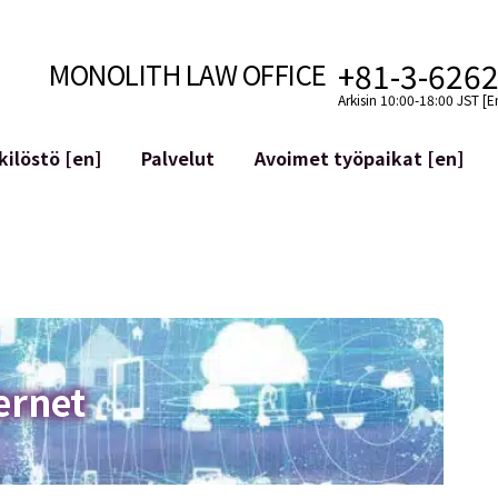
+81-3-626
MONOLITH LAW OFFICE
Arkisin 10:00-18:00 JST [E
ilöstö [en]
Palvelut
Avoimet työpaikat [en]
Internet
n]
telmäkehitys
Lakituelliset palvelut YouTuber
ehdot
Oikeudellista tukea VTubereille
aluutat ja lohkoketjut
Sosiaalisen median tilien yritys
atGPT ym.)
Maineen hallinta
kollisuus
Loukkaavan lausuman tunnista
ernet