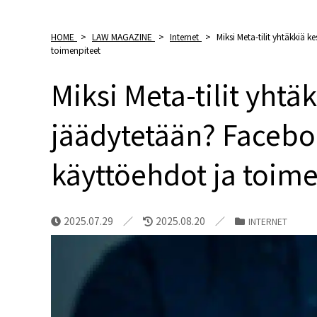
HOME
>
LAW MAGAZINE
>
Internet
>
Miksi Meta-tilit yhtäkkiä 
toimenpiteet
Miksi Meta-tilit yhtä
jäädytetään? Facebo
käyttöehdot ja toim
2025.07.29
2025.08.20
INTERNET