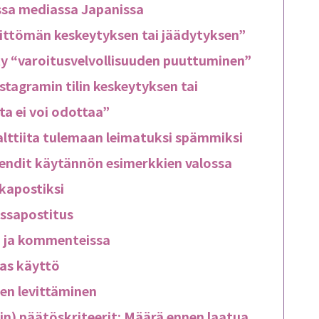
essa mediassa Japanissa
littömän keskeytyksen tai jäädytyksen”
y “varoitusvelvollisuuden puuttuminen”
stagramin tilin keskeytyksen tai
ta ei voi odottaa”
 alttiita tulemaan leimatuksi spämmiksi
trendit käytännön esimerkkien valossa
skapostiksi
assapostitus
ä ja kommenteissa
sas käyttö
nen levittäminen
n) päätöskriteerit: Määrä ennen laatua