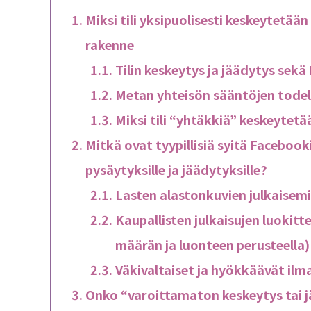
Miksi tili yksipuolisesti keskeytetä
rakenne
Tilin keskeytys ja jäädytys sek
Metan yhteisön sääntöjen todel
Miksi tili “yhtäkkiä” keskeytetä
Mitkä ovat tyypillisiä syitä Facebook
pysäytyksille ja jäädytyksille?
Lasten alastonkuvien julkaisem
Kaupallisten julkaisujen luokitt
määrän ja luonteen perusteella)
Väkivaltaiset ja hyökkäävät ilm
Onko “varoittamaton keskeytys tai j