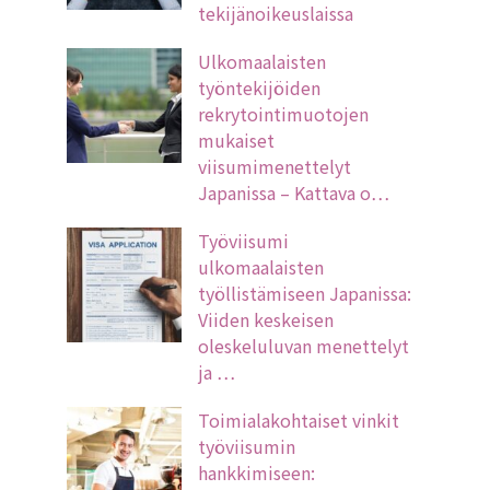
tekijänoikeuslaissa
Ulkomaalaisten
työntekijöiden
rekrytointimuotojen
mukaiset
viisumimenettelyt
Japanissa – Kattava o…
Työviisumi
ulkomaalaisten
työllistämiseen Japanissa:
Viiden keskeisen
oleskeluluvan menettelyt
ja …
Toimialakohtaiset vinkit
työviisumin
hankkimiseen: