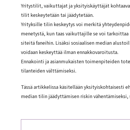
Yritystilit, vaikuttajat ja yksityiskäyttäjät kohta
tilit keskeytetään tai jäädytetään.
Yrityksille tilin keskeytys voi merkitä yhteydenp
menetystä, kun taas vaikuttajille se voi tarkoitta
siteitä faneihin. Lisäksi sosiaalisen median alustoil
voidaan keskeyttää ilman ennakkovaroitusta.
Ennakointi ja asianmukaisten toimenpiteiden tote
tilanteiden välttämiseksi.
Tässä artikkelissa käsitellään yksityiskohtaisesti e
median tilin jäädyttämisen riskin vähentämiseksi, 