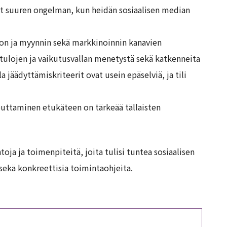
avat suuren ongelman, kun heidän sosiaalisen median
idon ja myynnin sekä markkinoinnin kanavien
a tulojen ja vaikutusvallan menetystä sekä katkenneita
la jäädyttämiskriteerit ovat usein epäselviä, ja tili
uttaminen etukäteen on tärkeää tällaisten
htoja ja toimenpiteitä, joita tulisi tuntea sosiaalisen
sekä konkreettisia toimintaohjeita.