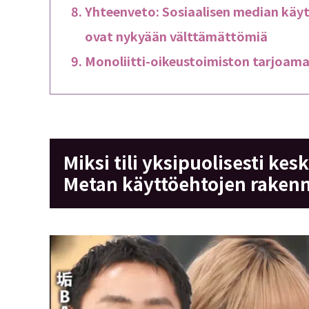
Yhteenveto: Sosiaalisen median käyt
ovat nykyään välttämättömiä
Monoliitti-oikeustoimiston tarjoama
Miksi tili yksipuolisesti ke
Metan käyttöehtojen raken