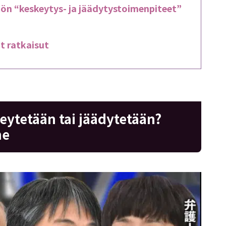
ön “keskeytys- ja jäädytystoimenpiteet”
t ratkaisut
skeytetään tai jäädytetään?
ne