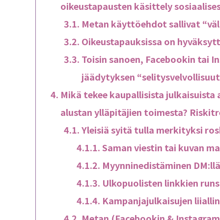
oikeustapausten käsittely sosiaalis
Metan käyttöehdot sallivat “vä
Oikeustapauksissa on hyväksytt
Toisin sanoen, Facebookin tai In
jäädytyksen “selitysvelvollisuut
Mikä tekee kaupallisista julkaisuista
alustan ylläpitäjien toimesta? Riski
Yleisiä syitä tulla merkityksi ro
Saman viestin tai kuvan m
Myynninedistäminen DM:ll
Ulkopuolisten linkkien run
Kampanjajulkaisujen liialli
Metan (Facebookin & Instagrami