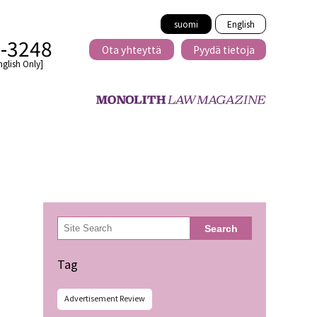
suomi
English
2-3248
Ota yhteyttä
Pyydä tietoja
nglish Only]
Rajat ylittävä
eille
kaupat
検
Search
索
minen
Tag
Advertisement Review