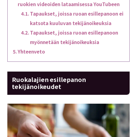
ruokien videoiden lataamisessa YouTubeen
Tapaukset, joissa ruoan esillepanoon ei
katsota kuuluvan tekijänoikeuksia
Tapaukset, joissa ruoan esillepanoon
myönnetään tekijänoikeuksia
Yhteenveto
Ruokalajien esillepanon
tekijänoikeudet