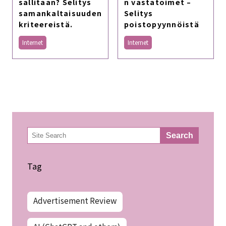
sallitaan? Selitys
n vastatoimet –
samankaltaisuuden
Selitys
kriteereistä.
poistopyynnöistä
Internet
Internet
検
Search
索
Tag
Advertisement Review