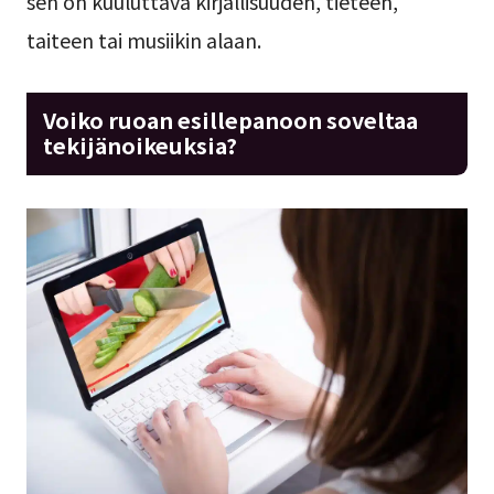
sen on kuuluttava kirjallisuuden, tieteen,
taiteen tai musiikin alaan.
Voiko ruoan esillepanoon soveltaa
tekijänoikeuksia?