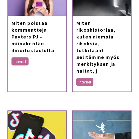
Miten poistaa
Miten
kommentteja
rikoshistoriaa,
Payters PJ -
kuten aiempia
miinakentän
rikoksia,
ilmoitustaululta
tutkitaan?
Selitämme myös
Internet
merkityksen ja
haitat, j.
Internet