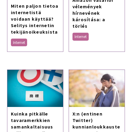
Miten paljon tietoa
vélemények
internetistä
hírnevének
voidaan käyttää?
károsítása: a
Selitys internetin
törlés
tekijänoikeuksista
Internet
Internet
Kuinka pitkälle
X:n (entinen
tavaramerkkien
Twitter)
samankaltaisuus
kunnianloukkauste