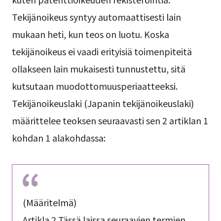
Tekijänoikeus syntyy automaattisesti lain
mukaan heti, kun teos on luotu. Koska
tekijänoikeus ei vaadi erityisiä toimenpiteitä
ollakseen lain mukaisesti tunnustettu, sitä
kutsutaan muodottomuusperiaatteeksi.
Tekijänoikeuslaki (Japanin tekijänoikeuslaki)
määrittelee teoksen seuraavasti sen 2 artiklan 1
kohdan 1 alakohdassa:
(Määritelmä)
Artikla 2 Tässä laissa seuraavien termien