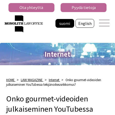
Ota yhteyttä
Pyydä tietoja
suomi
English
Internet
HOME
>
LAW MAGAZINE
>
Internet
>
Onko gourmet-videoiden
julkaiseminen YouTubessa tekijänoikeusrikkomus?
Onko gourmet-videoiden
julkaiseminen YouTubessa