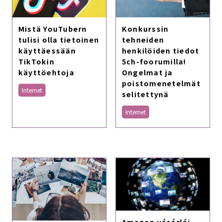
Mistä YouTubern
Konkurssin
tulisi olla tietoinen
tehneiden
käyttäessään
henkilöiden tiedot
TikTokin
5ch-foorumilla!
käyttöehtoja
Ongelmat ja
poistomenetelmät
Internet
selitettynä
Internet
Amazon vásárlói