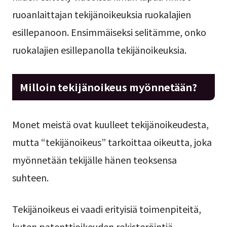
ruoanlaittajan tekijänoikeuksia ruokalajien
esillepanoon. Ensimmäiseksi selitämme, onko
ruokalajien esillepanolla tekijänoikeuksia.
Milloin tekijänoikeus myönnetään?
Monet meistä ovat kuulleet tekijänoikeudesta,
mutta “tekijänoikeus” tarkoittaa oikeutta, joka
myönnetään tekijälle hänen teoksensa
suhteen.
Tekijänoikeus ei vaadi erityisiä toimenpiteitä,
kuten patenttioikeuden rekisteröintiä.