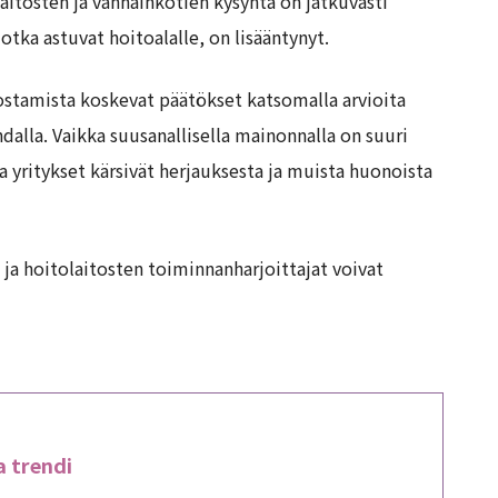
itosten ja vanhainkotien kysyntä on jatkuvasti
otka astuvat hoitoalalle, on lisääntynyt.
ostamista koskevat päätökset katsomalla arvioita
dalla. Vaikka suusanallisella mainonnalla on suuri
a yritykset kärsivät herjauksesta ja muista huonoista
ja hoitolaitosten toiminnanharjoittajat voivat
a trendi