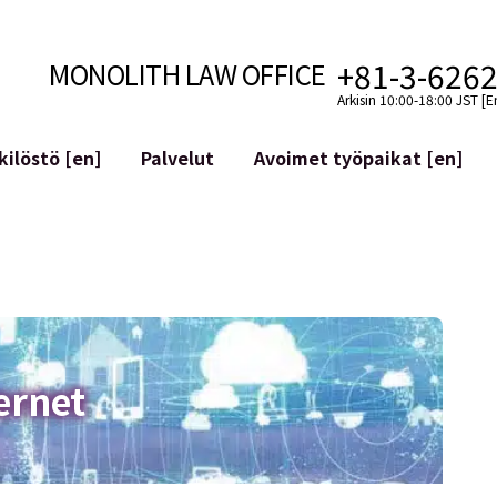
+81-3-626
MONOLITH LAW OFFICE
Arkisin 10:00-18:00 JST [E
ilöstö [en]
Palvelut
Avoimet työpaikat [en]
Internet
n]
telmäkehitys
Lakituelliset palvelut YouTuber
ehdot
Oikeudellista tukea VTubereille
aluutat ja lohkoketjut
Sosiaalisen median tilien yritys
atGPT ym.)
Maineen hallinta
kollisuus
Loukkaavan lausuman tunnista
ernet