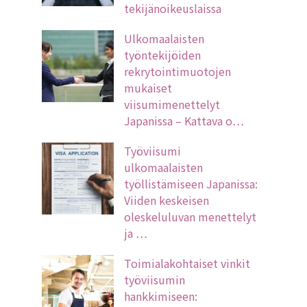
tekijänoikeuslaissa
Ulkomaalaisten
työntekijöiden
rekrytointimuotojen
mukaiset
viisumimenettelyt
Japanissa – Kattava o…
Työviisumi
ulkomaalaisten
työllistämiseen Japanissa:
Viiden keskeisen
oleskeluluvan menettelyt
ja …
Toimialakohtaiset vinkit
työviisumin
hankkimiseen: