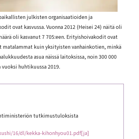
aikallisten julkisten organisaatioiden ja
kodit ovat kasvussa. Vuonna 2012 (Heisei 24) näitä oli
ärä oli kasvanut 7 705:een. Erityishoivakodit ovat
vat matalammat kuin yksityisten vanhainkotien, minkä
halukkuudesta asua näissä laitoksissa, noin 300 000
 vuoksi huhtikuussa 2019.
intiministeriön tutkimustuloksista
kushi/16/dl/kekka-kihonhyou01.pdf[ja]