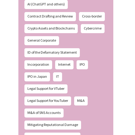
AI (ChatGPT and others)
Contract Drafting and Review
Cross-border
Crypto Assets and Blockchains
Cybercrime
General Corporate
ID of the Defamatory Statement
Incorporation
Internet
IPO
IPO in Japan
IT
Legal Support for VTuber
Legal Support for YouTuber
M&A
M&A of SNS Accounts
Mitigating Reputational Damage