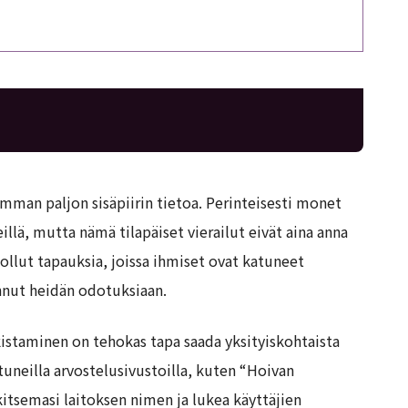
imman paljon sisäpiirin tietoa. Perinteisesti monet
llä, mutta nämä tilapäiset vierailut eivät aina anna
n ollut tapauksia, joissa ihmiset ovat katuneet
annut heidän odotuksiaan.
kistaminen on tehokas tapa saada yksityiskohtaista
stuneilla arvostelusivustoilla, kuten “Hoivan
kitsemasi laitoksen nimen ja lukea käyttäjien