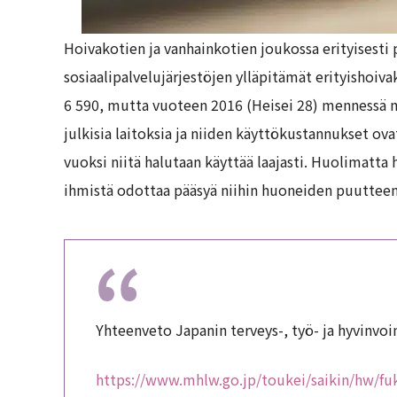
Hoivakotien ja vanhainkotien joukossa erityisesti p
sosiaalipalvelujärjestöjen ylläpitämät erityishoiva
6 590, mutta vuoteen 2016 (Heisei 28) mennessä mä
julkisia laitoksia ja niiden käyttökustannukset o
vuoksi niitä halutaan käyttää laajasti. Huolimatta 
ihmistä odottaa pääsyä niihin huoneiden puutteen
Yhteenveto Japanin terveys-, työ- ja hyvinvo
https://www.mhlw.go.jp/toukei/saikin/hw/fu