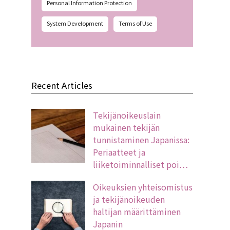
Personal Information Protection
System Development
Terms of Use
Recent Articles
Tekijänoikeuslain
mukainen tekijän
tunnistaminen Japanissa:
Periaatteet ja
liiketoiminnalliset poi…
Oikeuksien yhteisomistus
ja tekijänoikeuden
haltijan määrittäminen
Japanin