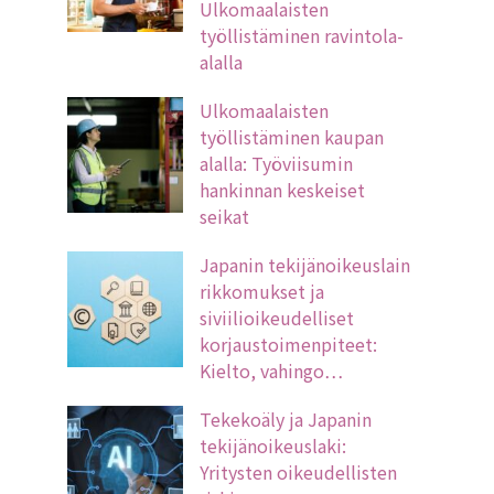
Ulkomaalaisten
työllistäminen ravintola-
alalla
Ulkomaalaisten
työllistäminen kaupan
alalla: Työviisumin
hankinnan keskeiset
seikat
Japanin tekijänoikeuslain
rikkomukset ja
siviilioikeudelliset
korjaustoimenpiteet:
Kielto, vahingo…
Tekekoäly ja Japanin
tekijänoikeuslaki:
Yritysten oikeudellisten