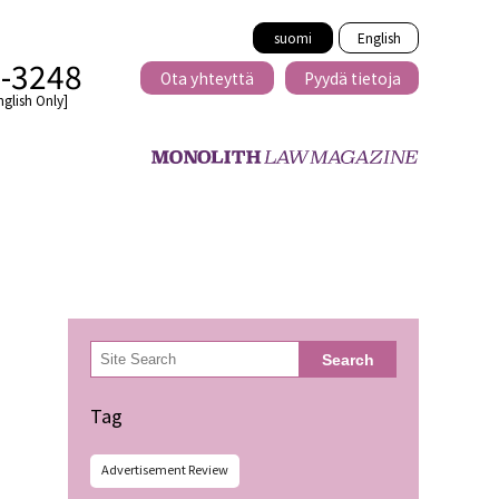
suomi
English
2-3248
Ota yhteyttä
Pyydä tietoja
nglish Only]
Rajat ylittävä
eille
kaupat
検
Search
索
minen
Tag
Advertisement Review