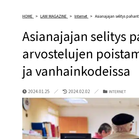
HOME
>
LAW MAGAZINE
>
Internet
>
Asianajajan selitys pahan
Asianajajan selitys 
arvostelujen poista
ja vanhainkodeissa
2024.01.25
2024.02.02
INTERNET