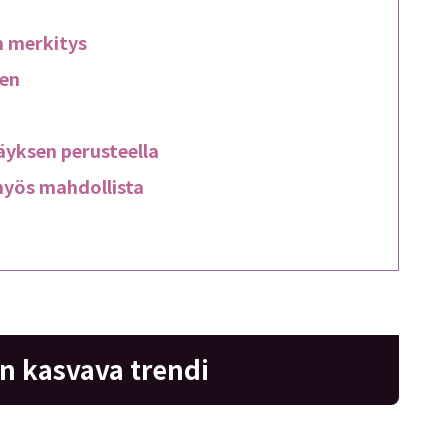
n merkitys
nen
äyksen perusteella
myös mahdollista
n kasvava trendi