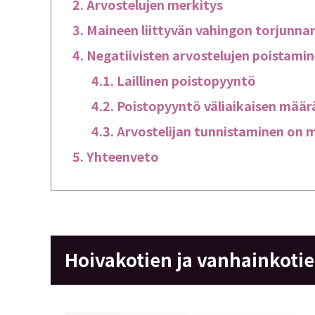
Arvostelujen merkitys
Maineen liittyvän vahingon torjunna
Negatiivisten arvostelujen poistami
Laillinen poistopyyntö
Poistopyyntö väliaikaisen määr
Arvostelijan tunnistaminen on 
Yhteenveto
Hoivakotien ja vanhainkotie