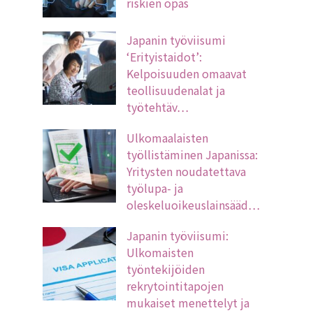
riskien opas
Japanin työviisumi
‘Erityistaidot’:
Kelpoisuuden omaavat
teollisuudenalat ja
työtehtäv…
Ulkomaalaisten
työllistäminen Japanissa:
Yritysten noudatettava
työlupa- ja
oleskeluoikeuslainsääd…
Japanin työviisumi:
Ulkomaisten
työntekijöiden
rekrytointitapojen
mukaiset menettelyt ja