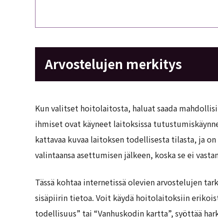
Arvostelujen merkitys
Kun valitset hoitolaitosta, haluat saada mahdollis
ihmiset ovat käyneet laitoksissa tutustumiskäynnei
kattavaa kuvaa laitoksen todellisesta tilasta, ja o
valintaansa asettumisen jälkeen, koska se ei vast
Tässä kohtaa internetissä olevien arvostelujen tar
sisäpiirin tietoa. Voit käydä hoitolaitoksiin erikoi
todellisuus” tai “Vanhuskodin kartta”, syöttää har