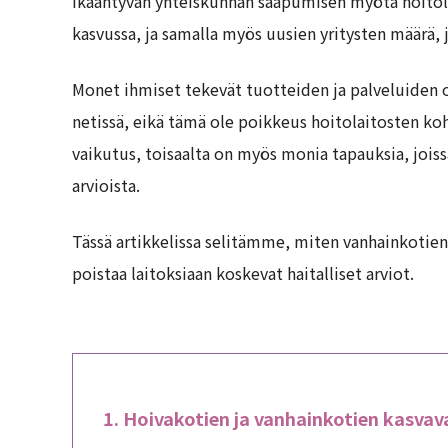
Ikääntyvän yhteiskunnan saapumisen myötä hoitola
kasvussa, ja samalla myös uusien yritysten määrä, j
Monet ihmiset tekevät tuotteiden ja palveluiden 
netissä, eikä tämä ole poikkeus hoitolaitosten koh
vaikutus, toisaalta on myös monia tapauksia, joiss
arvioista.
Tässä artikkelissa selitämme, miten vanhainkotien 
poistaa laitoksiaan koskevat haitalliset arviot.
Hoivakotien ja vanhainkotien kasvav