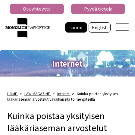
Ota yhteyttä
Pyydä tietoja
suomi
English
Internet
HOME
>
LAW MAGAZINE
>
Internet
>
Kuinka poistaa yksityisen
lääkäriaseman arvostelut väliaikaisella toimenpiteellä
Kuinka poistaa yksityisen
lääkäriaseman arvostelut