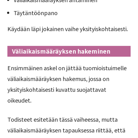
Täytäntöönpano
Käydään läpi jokainen vaihe yksityiskohtaisesti.
Väliaikaismääräyksen hakeminen
Ensimmäinen askel on jättää tuomioistuimelle
väliaikaismääräyksen hakemus, jossa on
yksityiskohtaisesti kuvattu suojattavat
oikeudet.
Todisteet esitetään tässä vaiheessa, mutta
väliaikaismääräyksen tapauksessa riittää, että