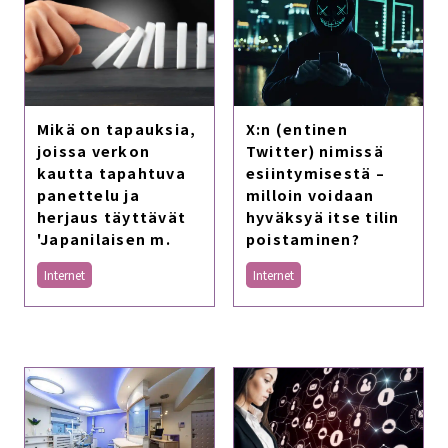
X:n (entinen
Mikä on tapauksia,
Twitter) nimissä
joissa verkon
esiintymisestä –
kautta tapahtuva
milloin voidaan
panettelu ja
hyväksyä itse tilin
herjaus täyttävät
poistaminen?
'Japanilaisen m.
Internet
Internet