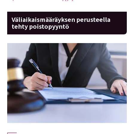
Väliaikaismääräyksen perusteella
tehty poistopyyntö