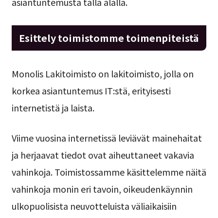
asiantuntemusta tällä alalla.
Esittely toimistomme toimenpiteistä
Monolis Lakitoimisto on lakitoimisto, jolla on
korkea asiantuntemus IT:stä, erityisesti
internetistä ja laista.
Viime vuosina internetissä leviävät mainehaitat
ja herjaavat tiedot ovat aiheuttaneet vakavia
vahinkoja. Toimistossamme käsittelemme näitä
vahinkoja monin eri tavoin, oikeudenkäynnin
ulkopuolisista neuvotteluista väliaikaisiin