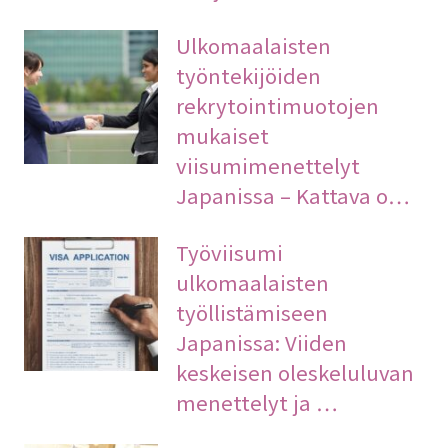
Ulkomaalaisten
työntekijöiden
rekrytointimuotojen
mukaiset
viisumimenettelyt
Japanissa – Kattava o…
Työviisumi
ulkomaalaisten
työllistämiseen
Japanissa: Viiden
keskeisen oleskeluluvan
menettelyt ja …