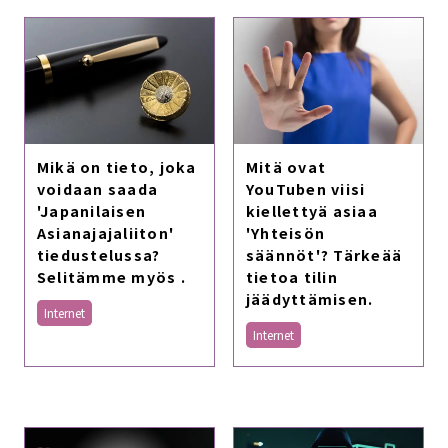
Mikä on tieto, joka
Mitä ovat
voidaan saada
YouTuben viisi
'Japanilaisen
kiellettyä asiaa
Asianajajaliiton'
'Yhteisön
tiedustelussa?
säännöt'? Tärkeää
Selitämme myös .
tietoa tilin
jäädyttämisen.
Internet
Internet