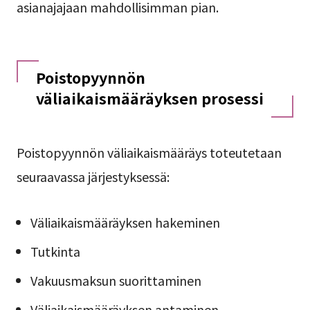
asianajajaan mahdollisimman pian.
Poistopyynnön
väliaikaismääräyksen prosessi
Poistopyynnön väliaikaismääräys toteutetaan
seuraavassa järjestyksessä:
Väliaikaismääräyksen hakeminen
Tutkinta
Vakuusmaksun suorittaminen
Väliaikaismääräyksen antaminen