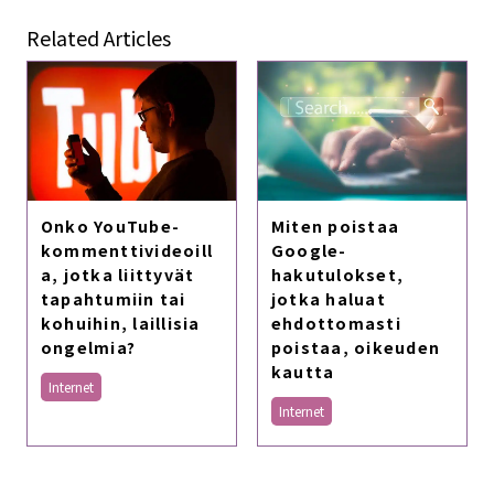
Related Articles
Onko YouTube-
Miten poistaa
kommenttivideoill
Google-
a, jotka liittyvät
hakutulokset,
tapahtumiin tai
jotka haluat
kohuihin, laillisia
ehdottomasti
ongelmia?
poistaa, oikeuden
kautta
Internet
Internet