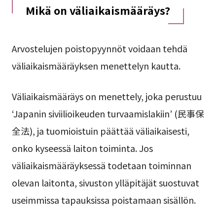
Mikä on väliaikaismääräys?
Arvostelujen poistopyynnöt voidaan tehdä
väliaikaismääräyksen menettelyn kautta.
Väliaikaismääräys on menettely, joka perustuu
‘Japanin siviilioikeuden turvaamislakiin’ (民事保
全法), ja tuomioistuin päättää väliaikaisesti,
onko kyseessä laiton toiminta. Jos
väliaikaismääräyksessä todetaan toiminnan
olevan laitonta, sivuston ylläpitäjät suostuvat
useimmissa tapauksissa poistamaan sisällön.