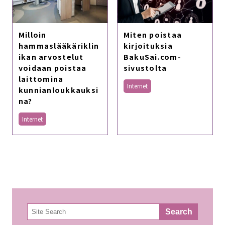
Milloin
Miten poistaa
hammaslääkäriklin
kirjoituksia
ikan arvostelut
BakuSai.com-
voidaan poistaa
sivustolta
laittomina
Internet
kunnianloukkauksi
na?
Internet
検
Search
索