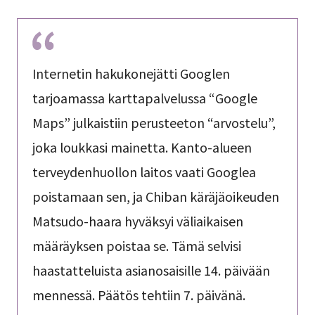
Internetin hakukonejätti Googlen
tarjoamassa karttapalvelussa “Google
Maps” julkaistiin perusteeton “arvostelu”,
joka loukkasi mainetta. Kanto-alueen
terveydenhuollon laitos vaati Googlea
poistamaan sen, ja Chiban käräjäoikeuden
Matsudo-haara hyväksyi väliaikaisen
määräyksen poistaa se. Tämä selvisi
haastatteluista asianosaisille 14. päivään
mennessä. Päätös tehtiin 7. päivänä.