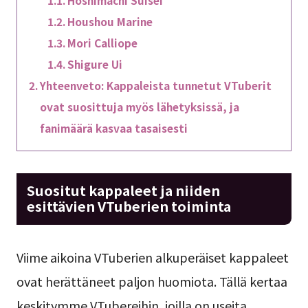
Houshou Marine
Mori Calliope
Shigure Ui
Yhteenveto: Kappaleista tunnetut VTuberit
ovat suosittuja myös lähetyksissä, ja
fanimäärä kasvaa tasaisesti
Suositut kappaleet ja niiden
esittävien VTuberien toiminta
Viime aikoina VTuberien alkuperäiset kappaleet
ovat herättäneet paljon huomiota. Tällä kertaa
keskitymme VTubereihin, joilla on useita