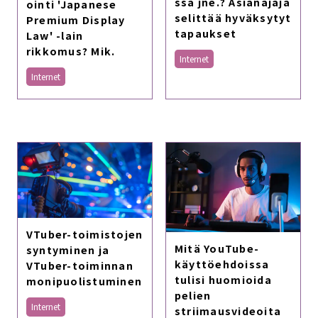
ssa jne.? Asianajaja
ointi 'Japanese
selittää hyväksytyt
Premium Display
tapaukset
Law' -lain
rikkomus? Mik.
Internet
Internet
VTuber-toimistojen
Mitä YouTube-
syntyminen ja
käyttöehdoissa
VTuber-toiminnan
tulisi huomioida
monipuolistuminen
pelien
Internet
striimausvideoita