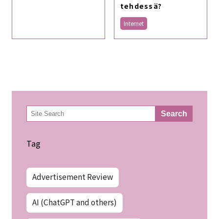
tehdessä?
Internet
検
Search
索
Tag
Advertisement Review
AI (ChatGPT and others)