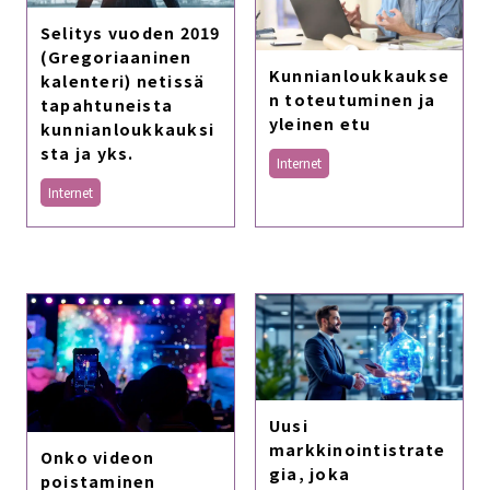
Selitys vuoden 2019
(Gregoriaaninen
Kunnianloukkaukse
kalenteri) netissä
n toteutuminen ja
tapahtuneista
yleinen etu
kunnianloukkauksi
sta ja yks.
Internet
Internet
Uusi
markkinointistrate
Onko videon
gia, joka
poistaminen