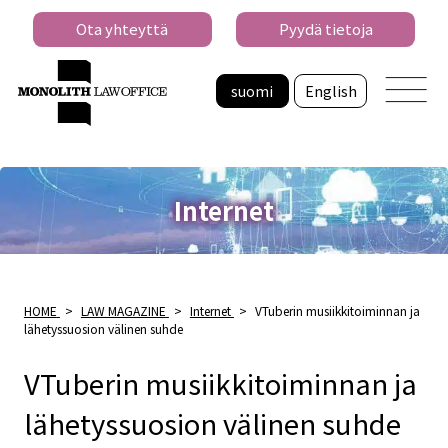
Ota yhteyttä
Pyydä tietoja
suomi
English
Internet
HOME
>
LAW MAGAZINE
>
Internet
>
VTuberin musiikkitoiminnan ja
lähetyssuosion välinen suhde
VTuberin musiikkitoiminnan ja
lähetyssuosion välinen suhde