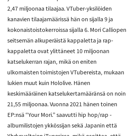
2,47 miljoonaa tilaajaa. VTuber-yksilöiden
kanavien tilaajamäärissä hän on sijalla 9 ja
kokonaistoistokerroissa sijalla 6. Mori Calliopen
seitsemän alkuperäistä kappaletta ja rap-
kappaletta ovat ylittäneet 10 miljoonan
katselukerran rajan, mikä on eniten
ulkomaisten toimistojen VTubereista, mukaan
lukien muut kuin Hololive. Hänen
keskimääräinen katselukertamääränsä on noin
21,55 miljoonaa. Vuonna 2021 hänen toinen
EP:nsä “Your Mori.” saavutti hip hop/rap -
albumilistojen ykkössijan sekä Japanin että
Yhdysvaltojen iTunesissa, mikä osoittaa, että