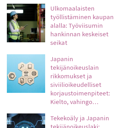
Ulkomaalaisten
työllistäminen kaupan
alalla: Työviisumin
hankinnan keskeiset
seikat
Japanin
tekijänoikeuslain
rikkomukset ja
siviilioikeudelliset
korjaustoimenpiteet:
Kielto, vahingo…
Tekekoäly ja Japanin
tekijänoikeuslaki: