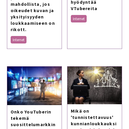
hyödyntää
mahdollista, jos
VTubereita
oikeudet kuvan ja
yksityisyyden
Internet
loukkaamiseen on
rikott.
Internet
Mikä on
Onko YouTuberin
'tunnistettavuus'
tekemä
kunnianloukkauksi
suosittelumarkkin