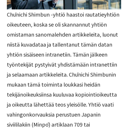
Chūnichi Shimbun -yhtiö haastoi rautatieyhtiön
oikeuteen, koska se oli skannannut yhtiön
omistaman sanomalehden artikkeleita, luonut
niistä kuvadataa ja tallentanut tämän datan
yhtiön sisäiseen intranetiin. Tämän jälkeen
työntekijät pystyivät yhdistämään intranettiin
ja selaamaan artikkeleita. Chūnichi Shimbunin
mukaan tämä toiminta loukkasi heidän
tekijänoikeuksiinsa kuuluvaa kopiointioikeutta
ja oikeutta lähettää teos yleisölle. Yhtiö vaati
vahingonkorvauksia perustuen Japanin
siviililakiin (Minpō) artiklaan 709 tai