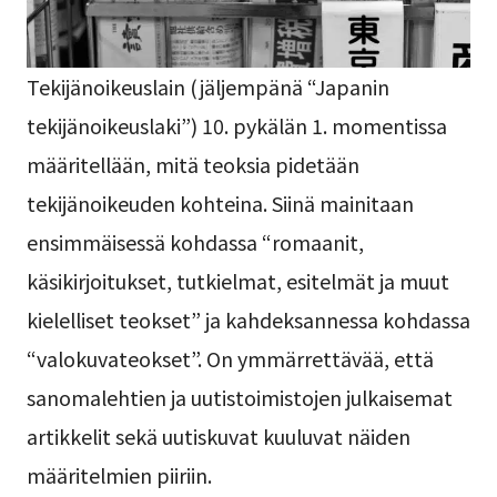
Tekijänoikeuslain (jäljempänä “Japanin
tekijänoikeuslaki”) 10. pykälän 1. momentissa
määritellään, mitä teoksia pidetään
tekijänoikeuden kohteina. Siinä mainitaan
ensimmäisessä kohdassa “romaanit,
käsikirjoitukset, tutkielmat, esitelmät ja muut
kielelliset teokset” ja kahdeksannessa kohdassa
“valokuvateokset”. On ymmärrettävää, että
sanomalehtien ja uutistoimistojen julkaisemat
artikkelit sekä uutiskuvat kuuluvat näiden
määritelmien piiriin.