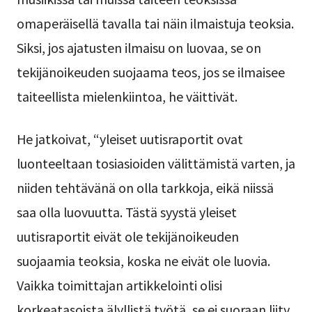
omaperäisellä tavalla tai näin ilmaistuja teoksia.
Siksi, jos ajatusten ilmaisu on luovaa, se on
tekijänoikeuden suojaama teos, jos se ilmaisee
taiteellista mielenkiintoa, he väittivät.
He jatkoivat, “yleiset uutisraportit ovat
luonteeltaan tosiasioiden välittämistä varten, ja
niiden tehtävänä on olla tarkkoja, eikä niissä
saa olla luovuutta. Tästä syystä yleiset
uutisraportit eivät ole tekijänoikeuden
suojaamia teoksia, koska ne eivät ole luovia.
Vaikka toimittajan artikkelointi olisi
korkeatasoista älyllistä työtä, se ei suoraan liity