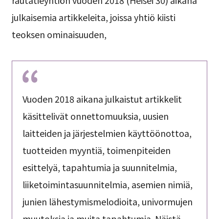
rautatieyhtiön vuoden 2018 (Heisei 30) aikana
julkaisemia artikkeleita, joissa yhtiö kiisti
teoksen ominaisuuden,
Vuoden 2018 aikana julkaistut artikkelit
käsittelivät onnettomuuksia, uusien
laitteiden ja järjestelmien käyttöönottoa,
tuotteiden myyntiä, toimenpiteiden
esittelyä, tapahtumia ja suunnitelmia,
liiketoimintasuunnitelmia, asemien nimiä,
junien lähestymismelodioita, univormujen
muutoksia ja muita tapahtumia. Näistä