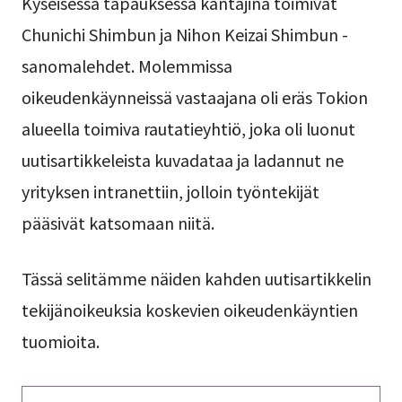
Kyseisessä tapauksessa kantajina toimivat
Chunichi Shimbun ja Nihon Keizai Shimbun -
sanomalehdet. Molemmissa
oikeudenkäynneissä vastaajana oli eräs Tokion
alueella toimiva rautatieyhtiö, joka oli luonut
uutisartikkeleista kuvadataa ja ladannut ne
yrityksen intranettiin, jolloin työntekijät
pääsivät katsomaan niitä.
Tässä selitämme näiden kahden uutisartikkelin
tekijänoikeuksia koskevien oikeudenkäyntien
tuomioita.