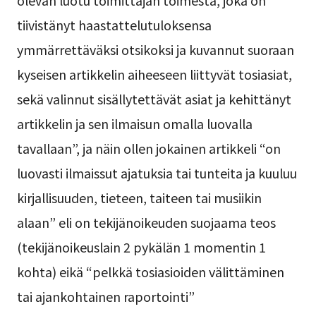
olevan luotu toimittajan toimesta, joka on
tiivistänyt haastattelutuloksensa
ymmärrettäväksi otsikoksi ja kuvannut suoraan
kyseisen artikkelin aiheeseen liittyvät tosiasiat,
sekä valinnut sisällytettävät asiat ja kehittänyt
artikkelin ja sen ilmaisun omalla luovalla
tavallaan”, ja näin ollen jokainen artikkeli “on
luovasti ilmaissut ajatuksia tai tunteita ja kuuluu
kirjallisuuden, tieteen, taiteen tai musiikin
alaan” eli on tekijänoikeuden suojaama teos
(tekijänoikeuslain 2 pykälän 1 momentin 1
kohta) eikä “pelkkä tosiasioiden välittäminen
tai ajankohtainen raportointi”