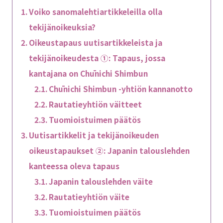
Voiko sanomalehtiartikkeleilla olla
tekijänoikeuksia?
Oikeustapaus uutisartikkeleista ja
tekijänoikeudesta ①: Tapaus, jossa
kantajana on Chūnichi Shimbun
Chūnichi Shimbun -yhtiön kannanotto
Rautatieyhtiön väitteet
Tuomioistuimen päätös
Uutisartikkelit ja tekijänoikeuden
oikeustapaukset ②: Japanin talouslehden
kanteessa oleva tapaus
Japanin talouslehden väite
Rautatieyhtiön väite
Tuomioistuimen päätös