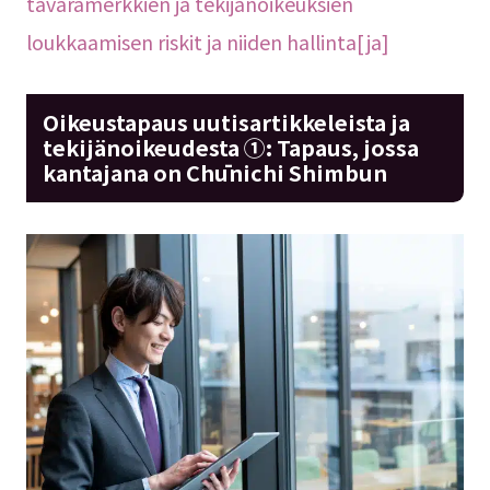
tavaramerkkien ja tekijänoikeuksien
loukkaamisen riskit ja niiden hallinta[ja]
Oikeustapaus uutisartikkeleista ja
tekijänoikeudesta ①: Tapaus, jossa
kantajana on Chūnichi Shimbun