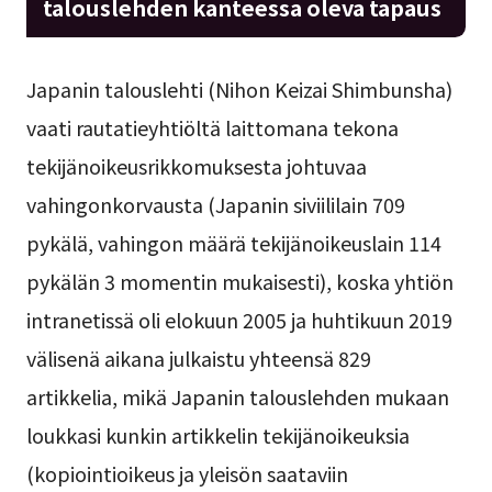
talouslehden kanteessa oleva tapaus
Japanin talouslehti (Nihon Keizai Shimbunsha)
vaati rautatieyhtiöltä laittomana tekona
tekijänoikeusrikkomuksesta johtuvaa
vahingonkorvausta (Japanin siviililain 709
pykälä, vahingon määrä tekijänoikeuslain 114
pykälän 3 momentin mukaisesti), koska yhtiön
intranetissä oli elokuun 2005 ja huhtikuun 2019
välisenä aikana julkaistu yhteensä 829
artikkelia, mikä Japanin talouslehden mukaan
loukkasi kunkin artikkelin tekijänoikeuksia
(kopiointioikeus ja yleisön saataviin