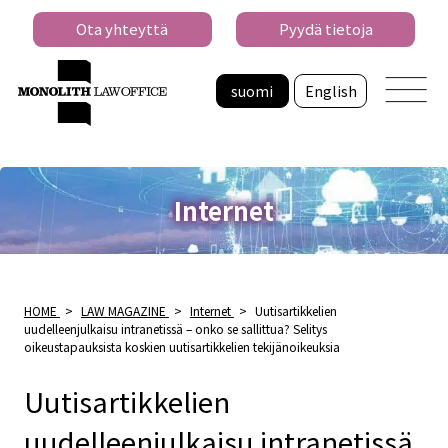
Ota yhteyttä
Pyydä tietoja
suomi
English
Internet
HOME
>
LAW MAGAZINE
>
Internet
>
Uutisartikkelien
uudelleenjulkaisu intranetissä – onko se sallittua? Selitys
oikeustapauksista koskien uutisartikkelien tekijänoikeuksia
Uutisartikkelien
uudelleenjulkaisu intranetissä