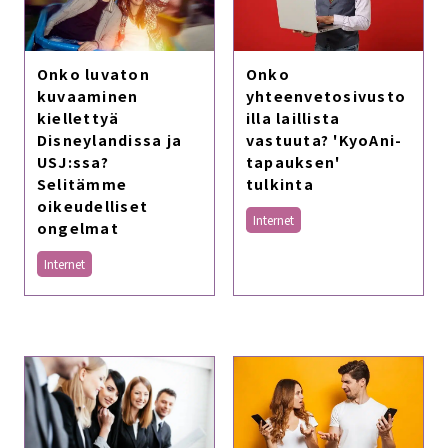
Onko luvaton
Onko
kuvaaminen
yhteenvetosivusto
kiellettyä
illa laillista
Disneylandissa ja
vastuuta? 'KyoAni-
USJ:ssa?
tapauksen'
Selitämme
tulkinta
oikeudelliset
Internet
ongelmat
Internet