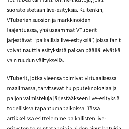
suoratoistetaan live-esityksiä. Kuitenkin,
VTuberien suosion ja markkinoiden
laajentuessa, yhä useammat VTuberit
järjestävät “paikallisia live-esityksiä”, joissa fanit
voivat nauttia esityksistä paikan päällä, eivätkä
vain ruudun välityksellä.
VTuberit, jotka yleensä toimivat virtuaalisessa
maailmassa, tarvitsevat huipputeknologiaa ja
paljon valmisteluja järjestääkseen live-esityksiä
todellisissa tapahtumapaikoissa. Tässä
artikkelissa esittelemme paikallisten live-
esitysten toimintatapoja ja niiden ainutlaatuisia