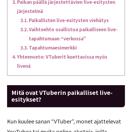
Paikan päällä järjestettävien live-esitysten
järjestelmä
Paikallisten live-esitysten viehätys
Vaihtoehto osallistua paikalliseen live-
tapahtumaan “verkossa”
Tapahtumaesimerkki
Yhteenveto: VTuberit koettavissa myös
livenä
Mitä ovat VTuberin paikalliset live-
esitykset?
Kun kuulee sanan “VTuber”, monet ajattelevat
YouTubea tai muita online-alustoja, joilla