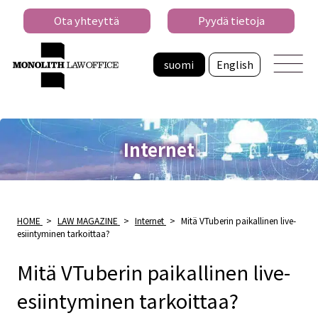
Ota yhteyttä
Pyydä tietoja
suomi
English
Internet
HOME
>
LAW MAGAZINE
>
Internet
>
Mitä VTuberin paikallinen live-
esiintyminen tarkoittaa?
Mitä VTuberin paikallinen live-
esiintyminen tarkoittaa?