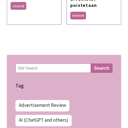
poistetaan
Internet
Internet
検
Search
索
Tag
Advertisement Review
AI (ChatGPT and others)