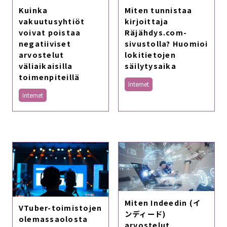
Kuinka
Miten tunnistaa
vakuutusyhtiöt
kirjoittaja
voivat poistaa
Räjähdys.com-
negatiiviset
sivustolla? Huomioi
arvostelut
lokitietojen
väliaikaisilla
säilytysaika
toimenpiteillä
Internet
Internet
Miten Indeedin (イ
VTuber-toimistojen
ンディード)
olemassaolosta
arvostelut