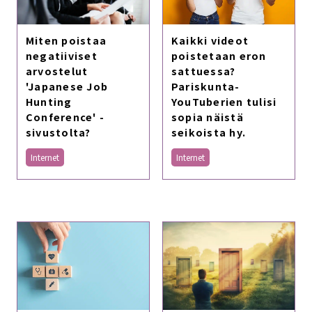
Kaikki videot
Miten poistaa
poistetaan eron
negatiiviset
sattuessa?
arvostelut
Pariskunta-
'Japanese Job
YouTuberien tulisi
Hunting
sopia näistä
Conference' -
seikoista hy.
sivustolta?
Internet
Internet