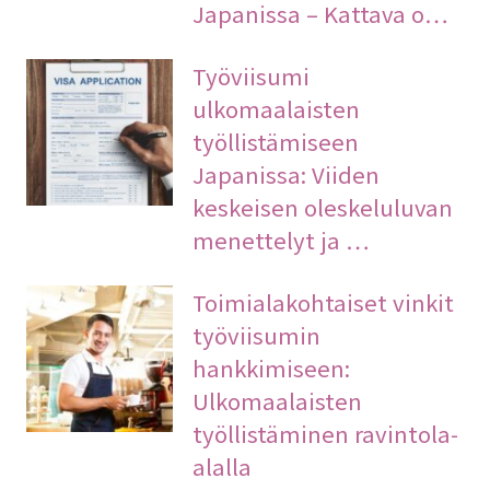
Japanissa – Kattava o…
Työviisumi
ulkomaalaisten
työllistämiseen
Japanissa: Viiden
keskeisen oleskeluluvan
menettelyt ja …
Toimialakohtaiset vinkit
työviisumin
hankkimiseen:
Ulkomaalaisten
työllistäminen ravintola-
alalla