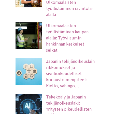
Ulkomaalaisten
työllistäminen ravintola-
alalla
Ulkomaalaisten
työllistäminen kaupan
alalla: Työviisumin
hankinnan keskeiset
seikat
Japanin tekijänoikeuslain
rikkomukset ja
siviilioikeudelliset
korjaustoimenpiteet:
Kielto, vahingo…
Tekekoäly ja Japanin
tekijänoikeuslaki:
Yritysten oikeudellisten