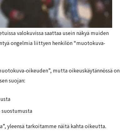
tetuissa valokuvissa saattaa usein näkyä muiden
syntyä ongelmia liittyen henkilön “muotokuva-
si “muotokuva-oikeuden”, mutta oikeuskäytännössä on
isen suojan:
musta
an suostumusta
, yleensä tarkoitamme näitä kahta oikeutta.