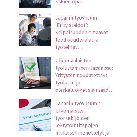
riskien opas
Japanin työviisumi
‘Erityistaidot’:
Kelpoisuuden omaavat
teollisuudenalat ja
työtehtäv…
Ulkomaalaisten
työllistäminen Japanissa:
Yritysten noudatettava
työlupa- ja
oleskeluoikeuslainsääd…
Japanin työviisumi:
Ulkomaisten
työntekijöiden
rekrytointitapojen
mukaiset menettelyt ja