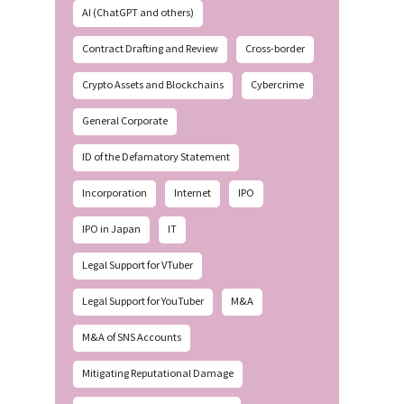
AI (ChatGPT and others)
Contract Drafting and Review
Cross-border
Crypto Assets and Blockchains
Cybercrime
General Corporate
ID of the Defamatory Statement
Incorporation
Internet
IPO
IPO in Japan
IT
Legal Support for VTuber
Legal Support for YouTuber
M&A
M&A of SNS Accounts
Mitigating Reputational Damage