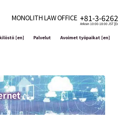
+81-3-626
MONOLITH LAW OFFICE
Arkisin 10:00-18:00 JST [E
ilöstö [en]
Palvelut
Avoimet työpaikat [en]
Internet
n]
telmäkehitys
Lakituelliset palvelut YouTuber
ehdot
Oikeudellista tukea VTubereille
aluutat ja lohkoketjut
Sosiaalisen median tilien yritys
atGPT ym.)
Maineen hallinta
kollisuus
Loukkaavan lausuman tunnista
ernet