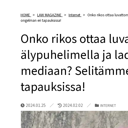
HOME
>
LAW MAGAZINE
>
Internet
>
Onko rikos ottaa luvattom
ongelman eri tapauksissa!
Onko rikos ottaa luv
älypuhelimella ja la
mediaan? Selitämme
tapauksissa!
2024.01.25
2024.02.02
INTERNET