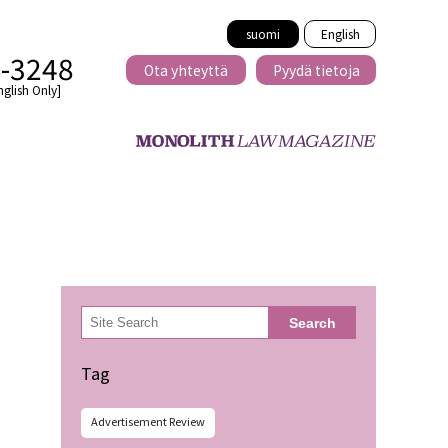
suomi
English
2-3248
Ota yhteyttä
Pyydä tietoja
nglish Only]
Rajat ylittävä
eille
kaupat
検
Search
索
minen
Tag
Advertisement Review