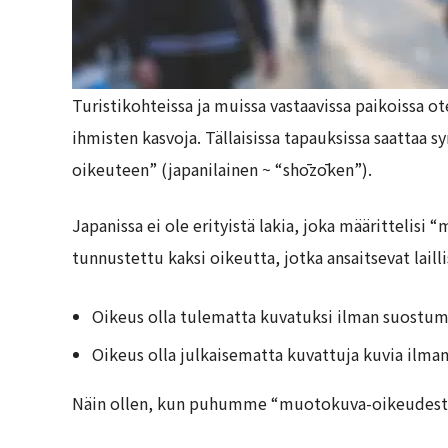
Turistikohteissa ja muissa vastaavissa paikoissa o
ihmisten kasvoja. Tällaisissa tapauksissa saattaa 
oikeuteen” (japanilainen ~ “shōzōken”).
Japanissa ei ole erityistä lakia, joka määritteli
tunnustettu kaksi oikeutta, jotka ansaitsevat laill
Oikeus olla tulematta kuvatuksi ilman suostu
Oikeus olla julkaisematta kuvattuja kuvia ilm
Näin ollen, kun puhumme “muotokuva-oikeudesta”