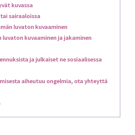
yvät kuvassa
ai sairaaloissa
lämän luvaton kuvaaminen
en luvaton kuvaaminen ja jakaminen
nnuksista ja julkaiset ne sosiaalisessa
misesta aiheutuu ongelmia, ota yhteyttä
ä