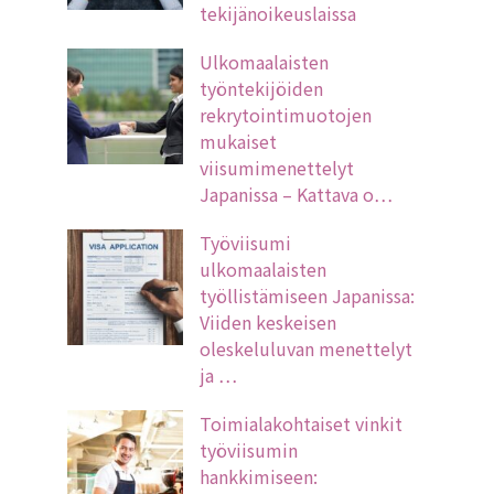
tekijänoikeuslaissa
Ulkomaalaisten
työntekijöiden
rekrytointimuotojen
mukaiset
viisumimenettelyt
Japanissa – Kattava o…
Työviisumi
ulkomaalaisten
työllistämiseen Japanissa:
Viiden keskeisen
oleskeluluvan menettelyt
ja …
Toimialakohtaiset vinkit
työviisumin
hankkimiseen: