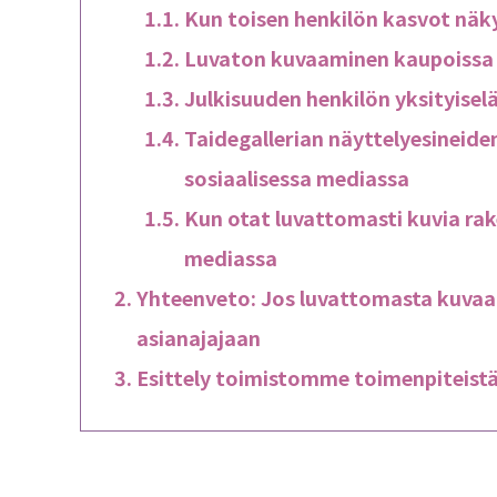
Kun toisen henkilön kasvot näk
Luvaton kuvaaminen kaupoissa t
Julkisuuden henkilön yksityise
Taidegallerian näyttelyesineid
sosiaalisessa mediassa
Kun otat luvattomasti kuvia rake
mediassa
Yhteenveto: Jos luvattomasta kuvaa
asianajajaan
Esittely toimistomme toimenpiteist