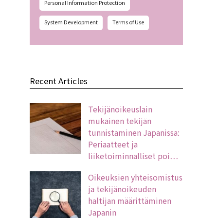
Personal Information Protection
System Development
Terms of Use
Recent Articles
Tekijänoikeuslain
mukainen tekijän
tunnistaminen Japanissa:
Periaatteet ja
liiketoiminnalliset poi…
Oikeuksien yhteisomistus
ja tekijänoikeuden
haltijan määrittäminen
Japanin